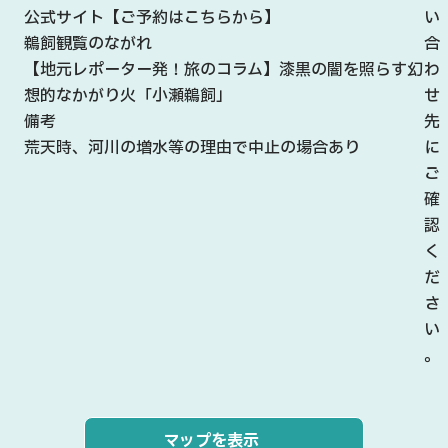
公式サイト【ご予約はこちらから】
い
鵜飼観覧のながれ
合
【地元レポーター発！旅のコラム】漆黒の闇を照らす幻
わ
想的なかがり火「小瀬鵜飼」
せ
備考
先
荒天時、河川の増水等の理由で中止の場合あり
に
ご
確
認
く
だ
さ
い
。
マップを表示