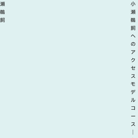
瀬
小
鵜
瀬
飼
鵜
飼
へ
の
ア
ク
セ
ス
モ
デ
ル
コ
ー
ス
｜