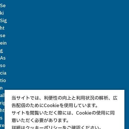
Se
ki
Sig
ht
se
ein
g
As
so
cia
tio
n
all
当サイトでは、利便性の向上と利用状況の解析、広
rig
告配信のためにCookieを使用しています。
ht
サイトを閲覧いただく際には、Cookieの使用に同
s
意いただく必要があります。
re
詳細は
クッキーポリシー
をご確認ください。