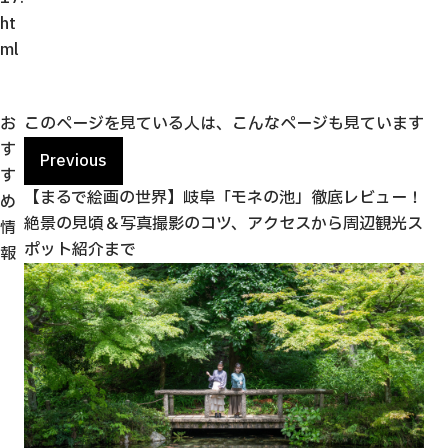
ht
ml
お
このページを見ている人は、こんなページも見ています
す
Previous
す
ズス
【まるで絵画の世界】岐阜「モネの池」徹底レビュー！
「
め
絶景の見頃＆写真撮影のコツ、アクセスから周辺観光ス
ど
情
ポット紹介まで
報