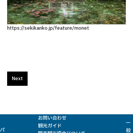
https://sekikanko.jp/feature/monet
htt
Next
お問い合わせ
一
観光ガイド
パ
般