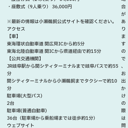
・座敷式（9人乗り） 36,000円
合
が
※最新の情報は小瀬鵜飼公式サイトを確認ください。
あ
アクセス
り
【車】
ま
東海環状自動車道 関広見ICから約5分
す
東海北陸自動車道 関ICから県道経由で約15分
の
【公共交通機関】
で
JR岐阜駅から関シティターミナルまで岐阜バスで約55
、
分
お
関シティターミナルから小瀬鵜飼までタクシーで約10
出
分
か
駐車場(大型バス)
け
2台
の
駐車場(普通自動車)
際
36台（駐車場から乗船場までは徒歩約1分）
は
ウェブサイト
問