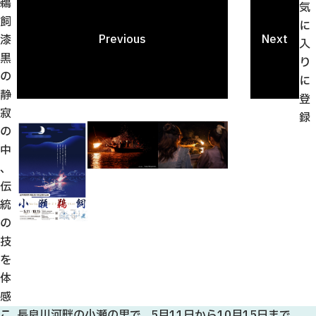
鵜
観光ガイド
気
飼
せきてらす
に
Previous
Next
漆
せきファンクラブ
入
黒
よくある質問
り
の
に
静
登
寂
録
の
中
パンフレット
、
フォトライブラリー
伝
統
動画ライブラリー
の
技
を
体
感
こ
長良川河畔の小瀬の里で、5月11日から10月15日まで