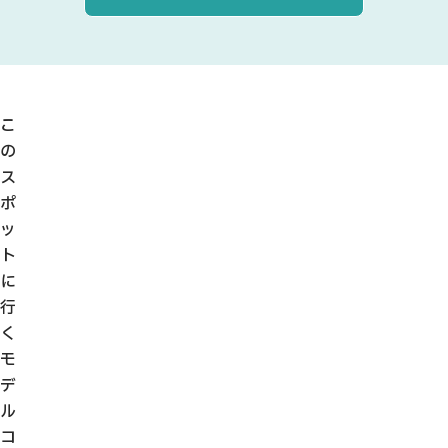
こ
の
ス
ポ
ッ
ト
に
行
く
モ
デ
ル
コ