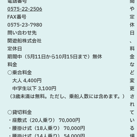
電話番号
間
0575-22-2506
や
FAX番号
定
0575-23-7980
休
問い合わせ先
日
関遊船株式会社
、
定休日
料
期間中（5月11日から10月15日まで）無休
金
料金
な
○乗合料金
ど
大人 4,400円
変
中学生以下 3,100円
更
（3歳未満は無料。ただし、乗船人数には含めます。）
さ
れ
○貸切料金
て
・座敷式（20人乗り） 70,000円
い
・腰掛け式（18人乗り） 70,000円
る
・腰掛け式（14人乗り） 54,000円
場