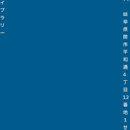
イ
ブ
岐
ラ
阜
リ
県
ー
関
市
平
和
通
4
丁
目
12
番
地
１
せ