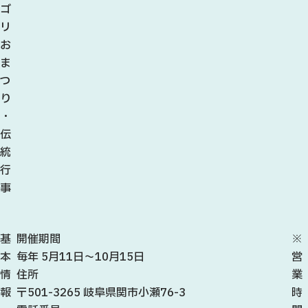
ゴ
リ
お
ま
つ
り
・
伝
統
行
事
基
開催期間
※
本
毎年 5月11日〜10月15日
営
情
住所
業
報
〒501-3265 岐阜県関市小瀬76-3
時