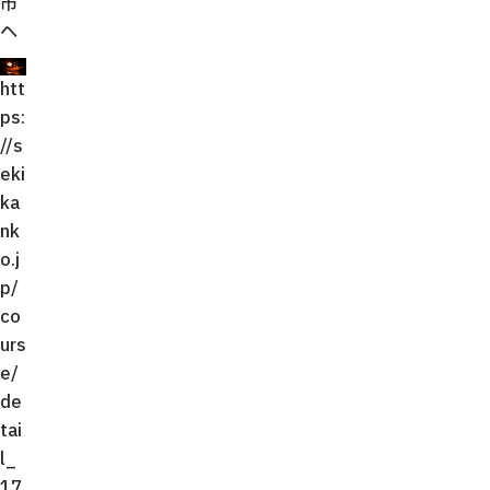
市
へ
htt
ps:
//s
eki
ka
nk
o.j
p/
co
urs
e/
de
tai
l_
17.