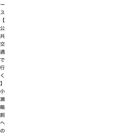
ー
ス
【
公
共
交
通
で
行
く
】
小
瀬
鵜
飼
へ
の