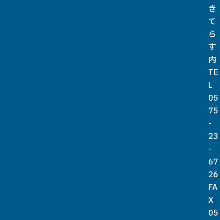
き
て
ら
す
内
TE
L
05
75
-
23
-
67
26
FA
X
05