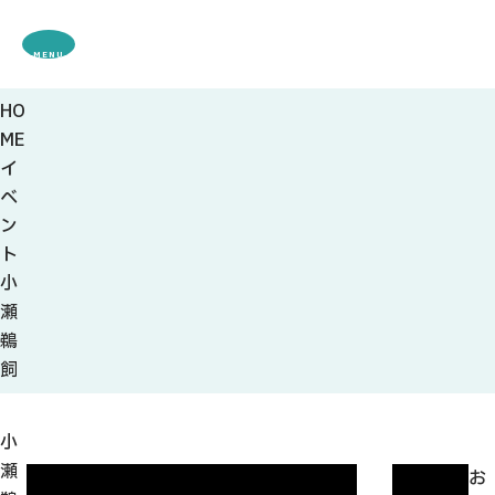
MENU
HO
観光案内
ME
特集
イ
観光
スポット・体験
ベ
グルメ・お土産
ン
モデル
コース
ト
イベント
小
宿・キャンプ場
瀬
アクセス
鵜
飼
ピックアップ
はじめての関
小
関の刃物
瀬
せきナビ地元ライター
お