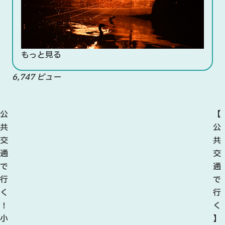
もっと見る
6,747 ビュー
公
【
共
公
交
共
通
交
で
通
行
で
く
行
！
く
小
】