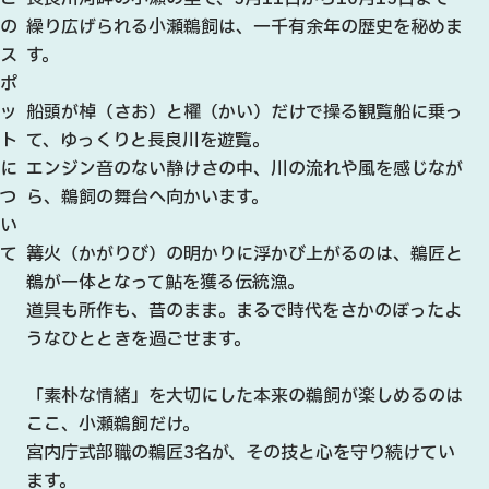
の
繰り広げられる小瀬鵜飼は、一千有余年の歴史を秘めま
ス
す。
ポ
ッ
船頭が棹（さお）と櫂（かい）だけで操る観覧船に乗っ
ト
て、ゆっくりと長良川を遊覧。
に
エンジン音のない静けさの中、川の流れや風を感じなが
つ
ら、鵜飼の舞台へ向かいます。
い
て
篝火（かがりび）の明かりに浮かび上がるのは、鵜匠と
鵜が一体となって鮎を獲る伝統漁。
道具も所作も、昔のまま。まるで時代をさかのぼったよ
うなひとときを過ごせます。
「素朴な情緒」を大切にした本来の鵜飼が楽しめるのは
ここ、小瀬鵜飼だけ。
宮内庁式部職の鵜匠3名が、その技と心を守り続けてい
ます。