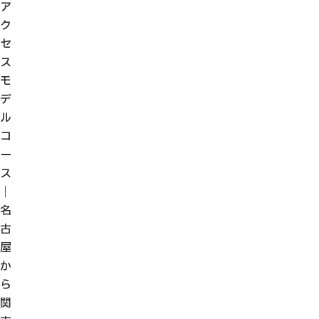
ア
ク
セ
ス
モ
デ
ル
コ
ー
ス
｜
名
古
屋
か
ら
関