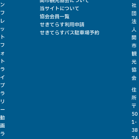
関市観光協会について
ン
社
当サイトについて
フ
団
協会会員一覧
レ
法
せきてらす利用申請
ッ
人
せきてらすバス駐車場予約
ト
関
フ
市
ォ
観
ト
光
ラ
協
イ
会
ブ
住
ラ
所
リ
〒
ー
50
動
1-
画
38
ラ
74