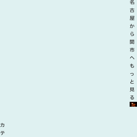
名
古
屋
か
ら
関
市
へ
も
っ
と
見
る
カ
テ