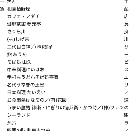
一
角丸
土
観光ガイド
覧
和食植野屋
産
せきてらす
カフェ・アダチ
店
せきファンクラブ
珈琲茶館 夢元亭
長
よくある質問
さくら川
良
(株)しげ吉
川
二代目白神／(株)樹孝
サ
鮨 あうん
ー
そば処 山久
ビ
パンフレット
中華料理にいはお
ス
フォトライブラリー
手打ちうどんそば処喜家
エ
名代うなぎの辻屋
リ
動画ライブラリー
日本料理 だいえい
ア
お食事処はなぞの／(有)花園
道
うまい膳処 神楽・にぎりの徳兵衛・かつ時／(株)ファン
の
シーランド
駅
孫六
ラ
四季の味 割烹まつ前
ス