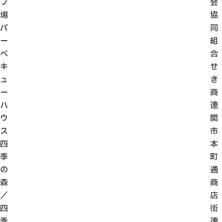
プ
会
場
協
バ
同
ー
組
ベ
合
キ
せ
ュ
き
ー
商
ハ
連
ウ
関
ス
市
四
本
季
町
の
通
森
商
／
店
四
街
季
連