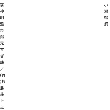
宿
小
神
瀬
明
鵜
温
飼
泉
湯
元
す
ぎ
嶋
／
(有
)杉
島
荘
上
之