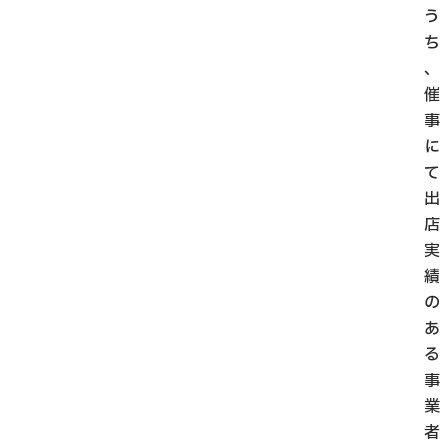
う
ち
、
催
事
に
て
出
店
実
績
の
あ
る
事
業
者