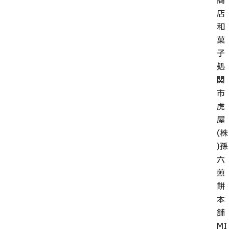
商
店
和
菓
子
処
関
市
虎
屋
(株
)孫
六
煎
餅
本
舗
MI