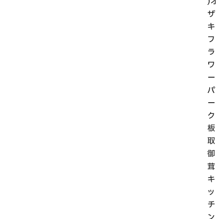
)オ
ザ
キ
フ
ラ
ワ
ー
パ
ー
ク
板
取
御
茸
キ
ッ
チ
ン