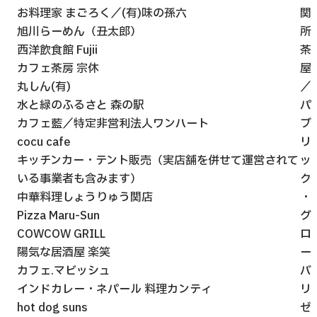
お料理家 まごろく／(有)味の孫六
関
旭川らーめん（丑太郎）
所
西洋飲食館 Fujii
茶
カフェ茶房 宗休
屋
丸しん(有)
／
水と緑のふるさと 森の駅
パ
カフェ藍／特定非営利法人ワンハート
ブ
cocu cafe
リ
キッチンカー・テント販売（実店舗を併せて運営されて
ッ
いる事業者も含みます）
ク
中華料理しょうりゅう関店
・
Pizza Maru-Sun
グ
COWCOW GRILL
ロ
陽気な居酒屋 楽笑
ー
カフェ.マビッシュ
バ
インドカレー・ネパール 料理カンティ
リ
hot dog suns
ゼ