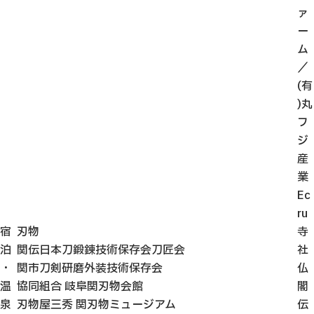
ァ
ー
ム
／
(有
)丸
フ
ジ
産
業
Ec
ru
宿
刃物
寺
泊
関伝日本刀鍛錬技術保存会刀匠会
社
・
関市刀剣研磨外装技術保存会
仏
温
協同組合 岐阜関刃物会館
閣
泉
刃物屋三秀 関刃物ミュージアム
伝