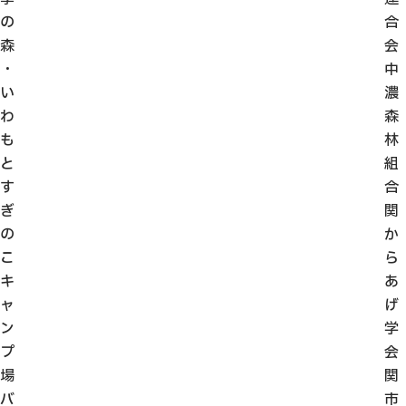
の
合
森
会
・
中
い
濃
わ
森
も
林
と
組
す
合
ぎ
関
の
か
こ
ら
キ
あ
ャ
げ
ン
学
プ
会
場
関
バ
市