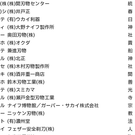
(株
(株)関刃物センター
統
)シ
(株)井戸正
春
テ
(有)ウカイ利器
日
ィ
(株)大野ナイフ製作所
神
ー
奥田刃物(株)
社
ホ
(株)オクダ
貴
テ
兼進刃物
船
ル
(株)北正
神
セ
(株)木村刃物製作所
社
キ
(株)酒井重一商店
関
ホ
鈴木刃物工業(株)
善
テ
(株)スミカマ
光
ル
(株)瀬戸金型刃物工業
寺
ル
ナイフ博物館／ガーバー・サカイ株式会社
宗
ー
ニッケン刃物(株)
教
ト
(有)濃州堂
法
イ
フェザー安全剃刀(株)
人