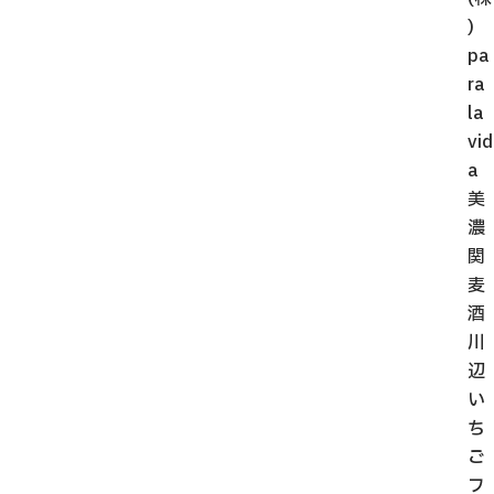
)
pa
ra
la
vid
a
美
濃
関
麦
酒
川
辺
い
ち
ご
フ