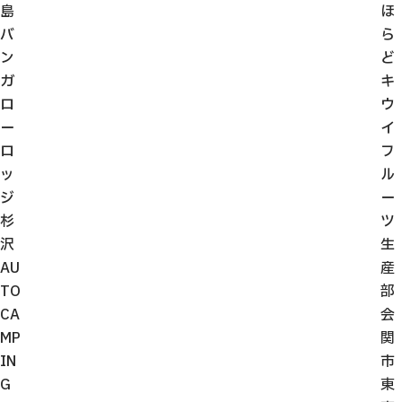
島
ほ
バ
ら
ン
ど
ガ
キ
ロ
ウ
ー
イ
ロ
フ
ッ
ル
ジ
ー
杉
ツ
沢
生
AU
産
TO
部
CA
会
MP
関
IN
市
G
東