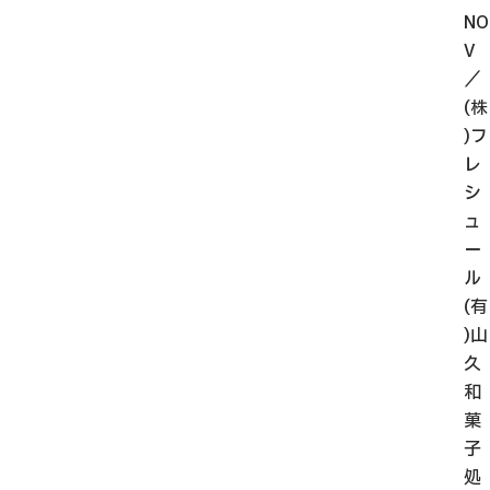
NO
V
／
(株
)フ
レ
シ
ュ
ー
ル
(有
)山
久
和
菓
子
処