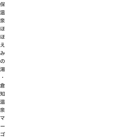
保
温
泉
ほ
ほ
え
み
の
湯
・
倉
知
温
泉
マ
ー
ゴ