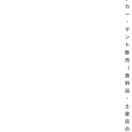
カ
ー
・
テ
ン
ト
販
売
（
食
料
品
・
土
産
店
の