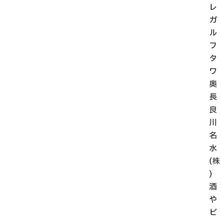
レ
ガ
ル
フ
タ
ワ
奥
長
良
川
名
水
(株
)
酒
や
ビ