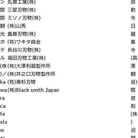
ン
丸章工業(株)
弥
関
三星刃物(株)
勒
関
ミソノ刃物(株)
寺
観
(株)山秀
日
光
義春刃物(株)
龍
ホ
(有)ワキタ商会
峯
テ
長谷川刃物(株)
寺
ル
福田刃物工業(株)
(高
(株
(株)大澤利器製作所
澤
)／
(株)井之口刃物製作所
観
ka
(有)兼杉刃物
音)
wa
(株)Black smith Japan
関
ra
遊
ca
船
fe
(株
slo
)
w
迫