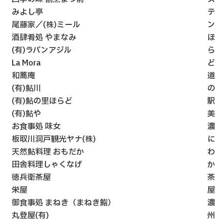
みよし亭
テ
尾藤家／(株)ミール
ン
酒肆肴処 やまなみ
ほ
(有)ラバンアジル
ら
La Mora
ど
和蕎庵
道
(有)鮎川
の
(有)鮎の里ほらど
駅
(有)鮎や
美
お食事処 味女
濃
板取川洞戸観光ヤナ(株)
に
天然鮎料理 おもだか
わ
田舎料理しゃくなげ
か
徳兵衛茶屋
茶
栄屋
屋
御食事処 まねき（まねき鮨）
濃
丸登屋(有)
州