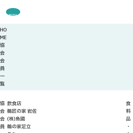
MENU
HO
観光案内
ME
特集
協
観光
スポット・体験
会
グルメ・お土産
会
モデル
コース
員
イベント
一
宿・キャンプ場
覧
アクセス
協
飲食店
食
ピックアップ
会
鵜匠の家 岩佐
料
はじめての関
会
(株)魚國
品
関の刃物
員
鵜の家足立
・
せきナビ地元ライター