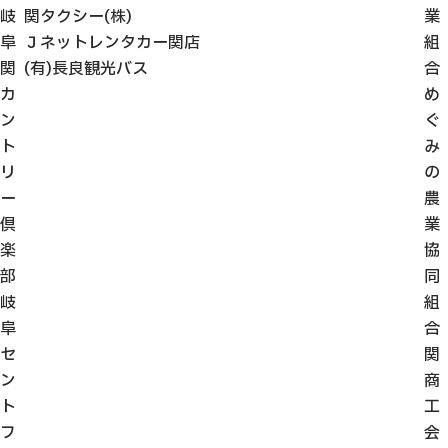
岐
関タクシー(株)
業
阜
Ｊネットレンタカー関店
組
関
(有)長良観光バス
合
カ
め
ン
ぐ
ト
み
リ
の
ー
農
倶
業
楽
協
部
同
岐
組
阜
合
セ
関
ン
商
ト
工
フ
会