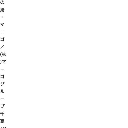
の
湯
・
マ
ー
ゴ
／
(株
)マ
ー
ゴ
グ
ル
ー
プ
千
家