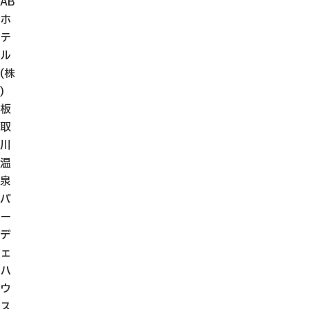
AB
ホ
テ
ル
(株
)
板
取
川
温
泉
バ
ー
デ
ェ
ハ
ウ
ス