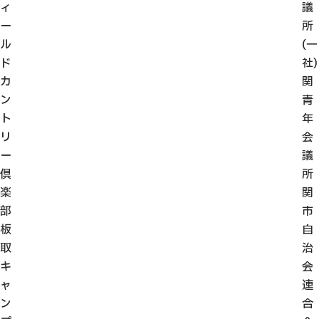
ィ
議
ー
所
ル
(一
ド
社)
カ
関
ン
青
ト
年
リ
会
ー
議
倶
所
楽
関
部
市
板
自
取
治
キ
会
ャ
連
ン
合