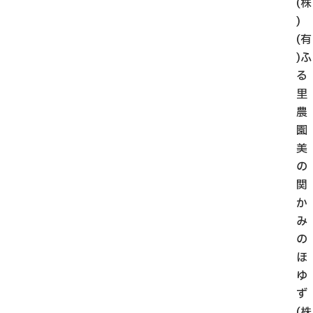
(株
)
(有
)ふ
る
里
農
園
美
の
関
か
み
の
ほ
ゆ
ず
(株