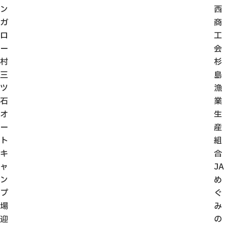
ン
西
ガ
商
ロ
工
ー
会
村
杉
三
島
ツ
漁
石
業
オ
生
ー
産
ト
組
キ
合
ャ
JA
ン
め
プ
ぐ
場
み
迎
の