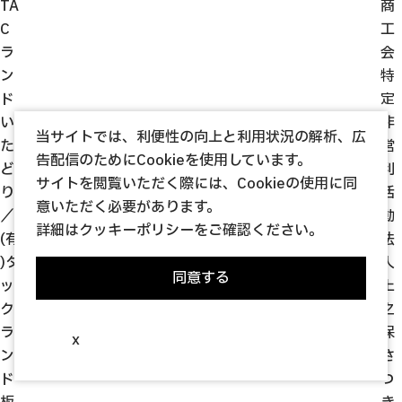
TA
商
C
工
ラ
会
ン
特
ド
定
い
非
当サイトでは、利便性の向上と利用状況の解析、広
た
営
告配信のためにCookieを使用しています。
ど
利
サイトを閲覧いただく際には、Cookieの使用に同
り
活
意いただく必要があります。
／
動
詳細は
クッキーポリシー
をご確認ください。
(有
法
)タ
人
同意する
ッ
上
ク
之
ラ
保
x
ン
さ
ド
つ