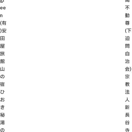
gr
間
ee
不
n
動
(有
尊
)安
(下
田
迫
屋
問
旅
自
館
治
山
会)
の
宗
宿
教
ひ
法
お
人
き
新
秘
長
湯
谷
の
寺