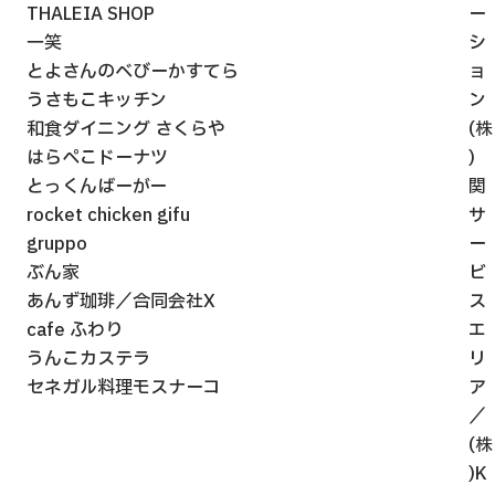
THALEIA SHOP
ー
一笑
シ
とよさんのべびーかすてら
ョ
うさもこキッチン
ン
和食ダイニング さくらや
(株
はらぺこドーナツ
)
とっくんばーがー
関
rocket chicken gifu
サ
gruppo
ー
ぶん家
ビ
あんず珈琲／合同会社X
ス
cafe ふわり
エ
うんこカステラ
リ
セネガル料理モスナーコ
ア
／
(株
)K