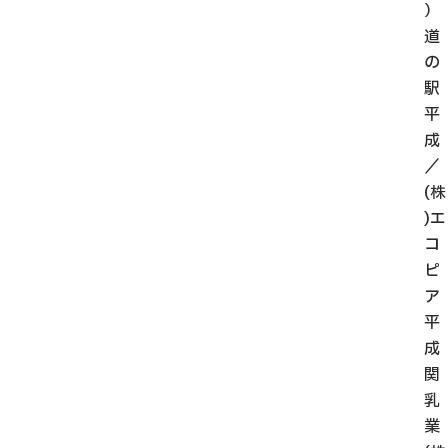
）
道
の
駅
平
成
／
(株
)エ
コ
ピ
ア
平
成
関
乳
業