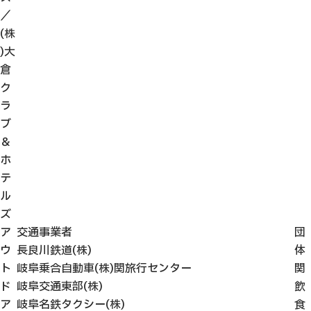
／
(株
)大
倉
ク
ラ
ブ
＆
ホ
テ
ル
ズ
ア
交通事業者
団
ウ
長良川鉄道(株)
体
ト
岐阜乗合自動車(株)関旅行センター
関
ド
岐阜交通東部(株)
飲
ア
岐阜名鉄タクシー(株)
食