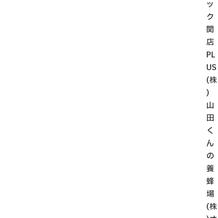
ッ
ク
関
店
PL
US
(株
)
山
田
く
ん
の
養
蜂
場
(株