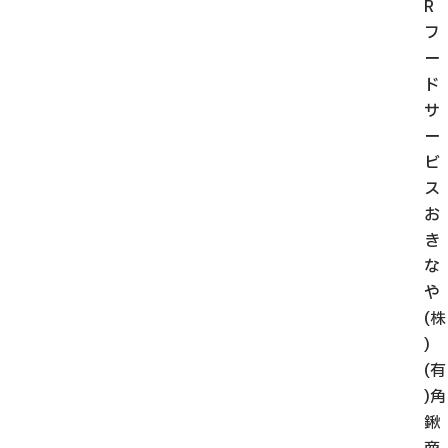
R
フ
ー
ド
サ
ー
ビ
ス
お
き
な
や
(株
)
(有
)角
鍬