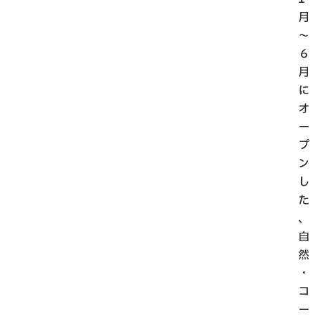
月
〜
６
月
に
オ
ー
プ
ン
し
た
、
自
然
・
コ
ー