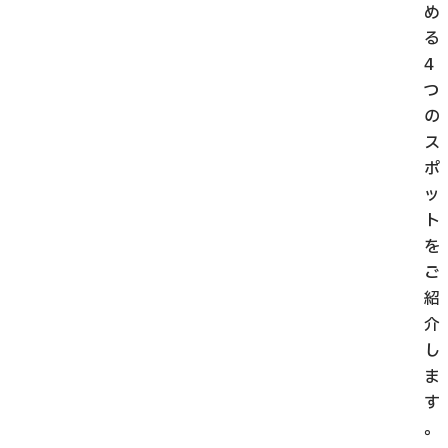
め
る
4
つ
の
ス
ポ
ッ
ト
を
ご
紹
介
し
ま
す
。