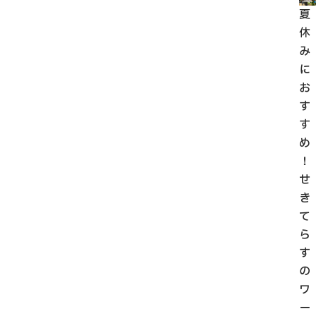
夏
休
み
に
お
す
す
め
！
せ
き
て
ら
す
の
ワ
ー