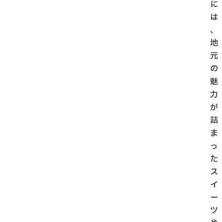
に
は
、
地
元
の
魅
力
が
詰
ま
っ
た
ス
イ
ー
ツ