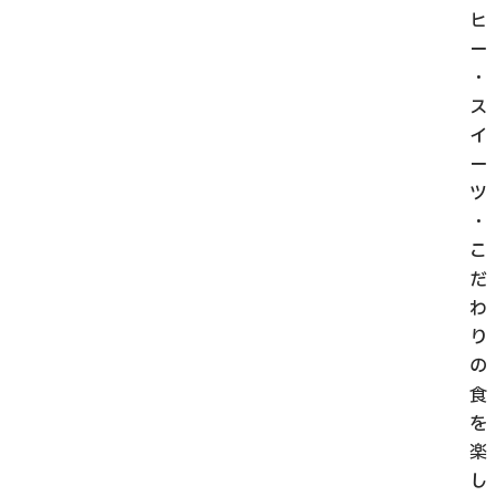
ヒ
ー
・
ス
イ
ー
ツ
・
こ
だ
わ
り
の
食
を
楽
し