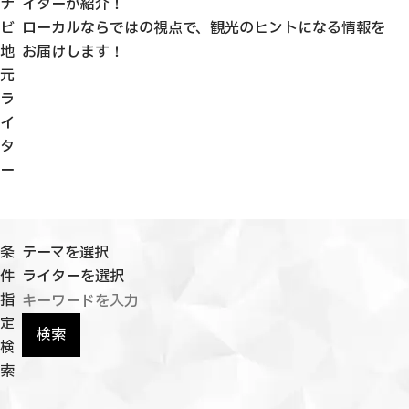
ナ
イターが紹介！
観光ガイド
ビ
ローカルならではの視点で、観光のヒントになる情報を
せきてらす
地
お届けします！
せきファンクラブ
元
よくある質問
ラ
イ
タ
ー
パンフレット
フォトライブラリー
条
テーマを選択
件
ライターを選択
動画ライブラリー
指
定
検索
検
索