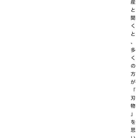
産
と
聞
く
と
、
多
く
の
方
が
「
刃
物
」
を
思