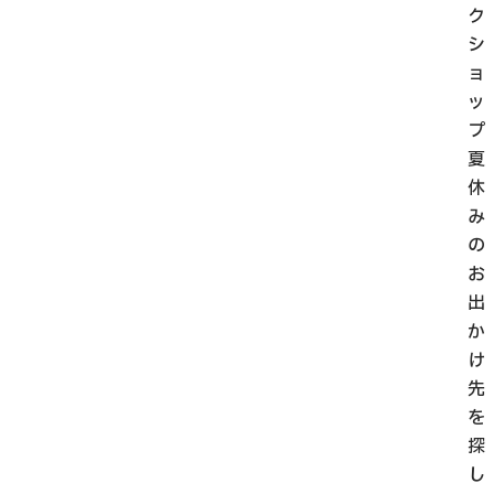
ク
シ
ョ
ッ
プ
夏
休
み
の
お
出
か
け
先
を
探
し