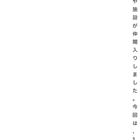
や
施
設
が
仲
間
入
り
し
ま
し
た
。
今
回
は
、
1