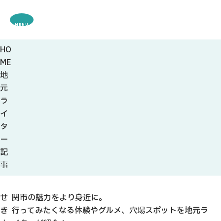
MENU
HO
観光案内
ME
特集
地
観光
スポット・体験
元
グルメ・お土産
ラ
モデル
コース
イ
イベント
タ
宿・キャンプ場
ー
アクセス
記
事
ピックアップ
はじめての関
せ
関市の魅力をより身近に。
関の刃物
き
行ってみたくなる体験やグルメ、穴場スポットを地元ラ
せきナビ地元ライター