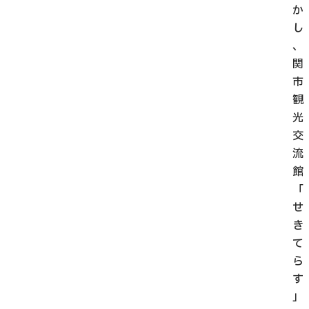
か
し
、
関
市
観
光
交
流
館
「
せ
き
て
ら
す
」