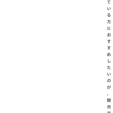
て
い
る
方
に
お
す
す
め
し
た
い
の
が
、
関
市