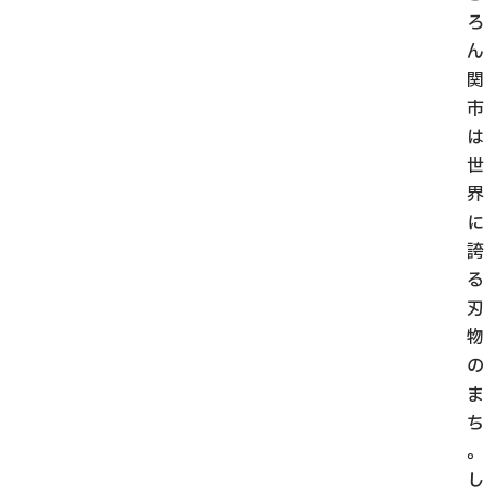
ろ
ん
関
市
は
世
界
に
誇
る
刃
物
の
ま
ち
。
し