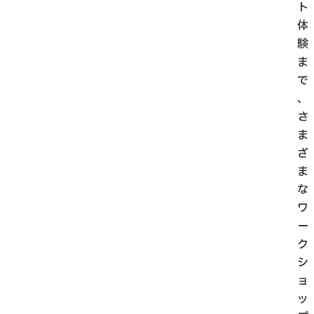
ト
体
験
ま
で
、
さ
ま
ざ
ま
な
ワ
ー
ク
シ
ョ
ッ