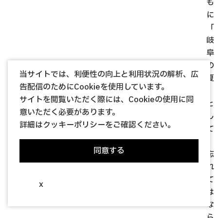
も
に
「
岐
阜
の
当サイトでは、利便性の向上と利用状況の解析、広
夏
告配信のためにCookieを使用しています。
」
サイトを閲覧いただく際には、Cookieの使用に同
と
意いただく必要があります。
し
詳細は
クッキーポリシー
をご確認ください。
て
、
同意する
忘
れ
て
x
は
な
ら