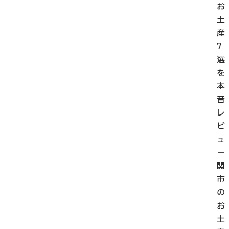
お
土
産
7
選
を
本
音
レ
ビ
ュ
ー
関
市
の
お
土