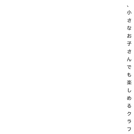
、
小
さ
な
お
子
さ
ん
で
も
楽
し
め
る
ク
ラ
フ