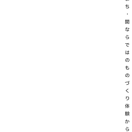
ち
・
関
な
ら
で
は
の
も
の
づ
く
り
体
験
か
ら