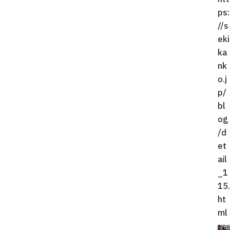
ps:
//s
eki
ka
nk
o.j
p/
bl
og
/d
et
ail
_1
15.
ht
ml