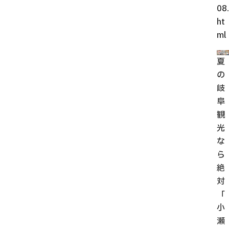
08.
ht
ml
夏
の
岐
阜
観
光
な
ら
絶
対
「
小
瀬