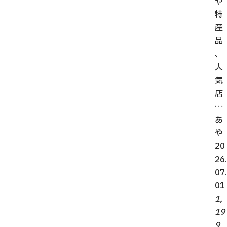
や
特
産
品
、
人
気
店
…
あ
や
20
26.
07.
01
1,
19
9