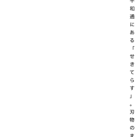
平
和
通
に
あ
る
「
せ
き
て
ら
す
」
。
刃
物
の
ま