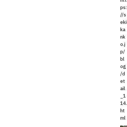
htt
ps:
//s
eki
ka
nk
o.j
p/
bl
og
/d
et
ail
_1
14.
ht
ml