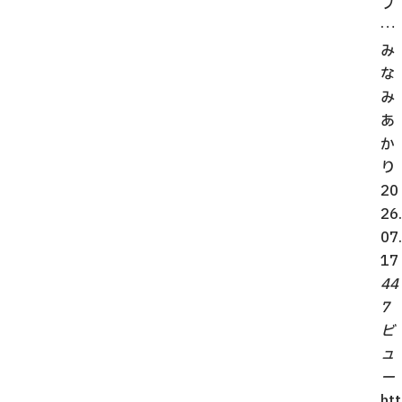
プ
…
み
な
み
あ
か
り
20
26.
07.
17
44
7
ビ
ュ
ー
htt