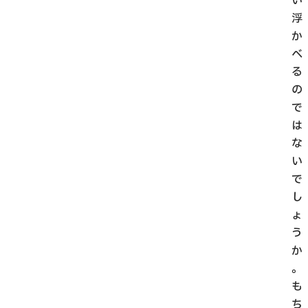
い
浮
か
べ
る
の
で
は
な
い
で
し
ょ
う
か
。
も
ち