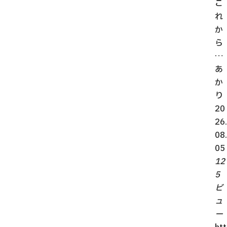
こ
れ
か
ら
…
あ
か
り
20
26.
08.
05
12
5
ビ
ュ
ー