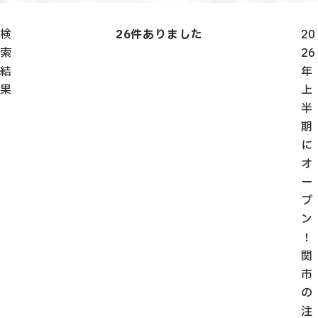
検
26
件ありました
20
索
26
結
年
果
上
半
期
に
オ
ー
プ
ン
！
関
市
の
注