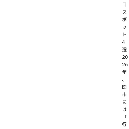
目
ス
ポ
ッ
ト
4
選
20
26
年
、
関
市
に
は
「
行