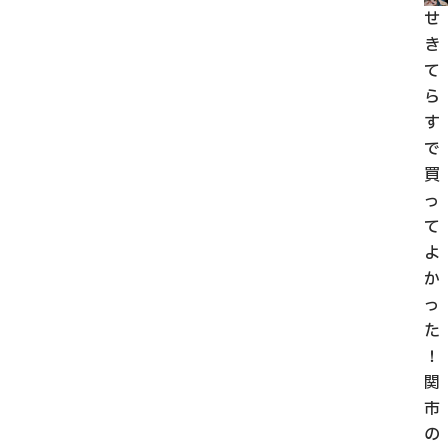
せ
き
て
ら
す
で
買
っ
て
よ
か
っ
た
！
関
市
の