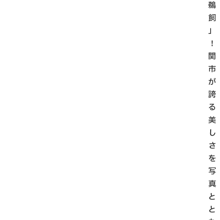
鵜
飼
」
！
関
市
が
誇
る
美
し
さ
を
写
真
と
と