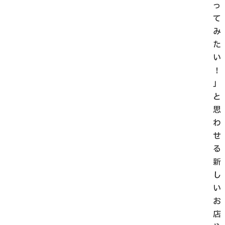
っ
て
み
た
い
！
」
と
思
わ
せ
る
新
し
い
お
店