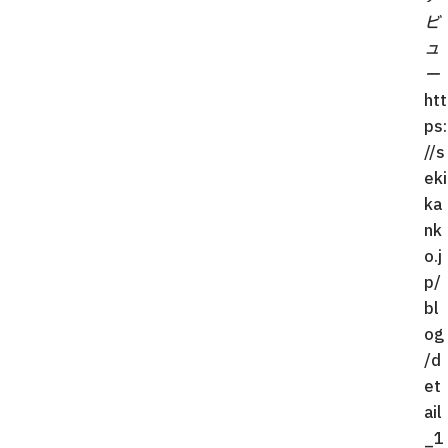
ビ
ュ
ー
htt
ps:
//s
eki
ka
nk
o.j
p/
bl
og
/d
et
ail
_1