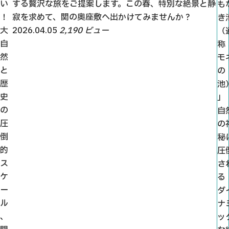
い
する贅沢な旅をご提案します。この春、特別な絶景と静
も
！
寂を求めて、関の奥座敷へ出かけてみませんか？
き
大
2026.04.05
2,190 ビュー
（
自
称
然
モ
と
の
歴
池
史
」
の
自
圧
の
倒
秘
的
圧
ス
さ
ケ
る
ー
ダ
ル
ナ
、
ッ