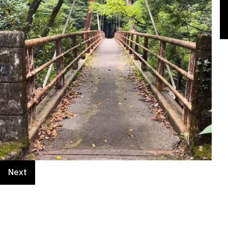
そ
大
こ
橋
山
赤
そ
大
こ
橋
山
赤
そ
大
の
自
の
を
道
い
の
自
の
を
道
い
の
自
先
然
橋
渡
を
橋
先
然
橋
渡
を
橋
先
然
に
の
を
る
頑
が
に
の
を
る
頑
が
に
の
は
中
渡
時
張
見
は
中
渡
時
張
見
は
中
白
で
る
に
っ
え
白
で
る
に
っ
え
白
で
水
、
と
見
て
て
水
、
と
見
て
て
水
、
の
車
白
る
登
き
の
車
白
る
登
き
の
車
滝
の
水
板
っ
ま
滝
の
水
板
っ
ま
滝
の
が
音
の
取
て
す
が
音
の
取
て
す
が
音
Next
！
も
滝
川
い
！
も
滝
川
い
！
も
聞
に
の
く
聞
に
の
く
聞
こ
繋
綺
と
こ
繋
綺
と
こ
え
が
麗
、
え
が
麗
、
え