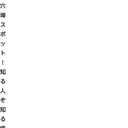
穴
場
ス
ポ
ッ
ト
！
知
る
人
ぞ
知
る