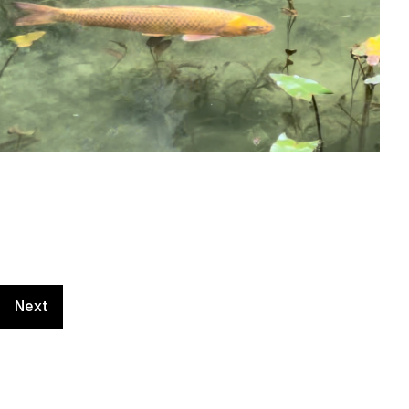
加
世
浮
加
世
浮
加
世
減
界
き
減
界
き
減
界
に
的
上
に
的
上
に
的
よ
に
が
よ
に
が
よ
に
っ
有
っ
っ
有
っ
っ
有
て
名
て
て
名
て
て
名
エ
に
見
エ
に
見
エ
に
メ
な
え
メ
な
え
メ
な
ラ
り
る
ラ
り
る
ラ
り
ル
ま
ほ
ル
ま
ほ
ル
ま
ド
し
ど
ド
し
ど
ド
し
グ
た
綺
グ
た
綺
グ
た
リ
！
麗
リ
！
麗
リ
！
Next
ー
な
ー
な
ー
ン
池
ン
池
ン
に
に
に
も
も
も