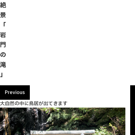
絶
景
「
岩
門
の
滝
」
Previous
大自然の中に鳥居が出てきます