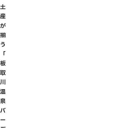
土
産
が
揃
う
「
板
取
川
温
泉
バ
ー