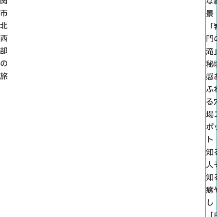
関
な
市
景
北
「
西
門
部
滝
の
秘
旅
感
ふ
る
場
ポ
ト
知
人
知
癒
し
「