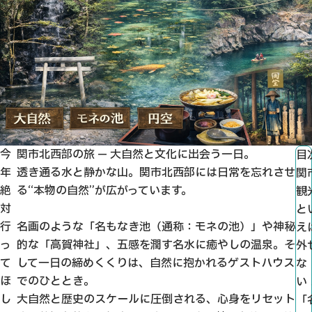
今
関市北西部の旅 — 大自然と文化に出会う一日。
目
年
透き通る水と静かな山。関市北西部には日常を忘れさせ
関
絶
る“本物の自然”が広がっています。
観
対
と
行
名画のような「名もなき池（通称：モネの池）」や神秘
え
っ
的な「高賀神社」、五感を潤す名水に癒やしの温泉。そ
外
て
して一日の締めくくりは、自然に抱かれるゲストハウス
な
ほ
でのひととき。
い
し
大自然と歴史のスケールに圧倒される、心身をリセット
「