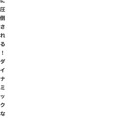
に
圧
倒
さ
れ
る
！
ダ
イ
ナ
ミ
ッ
ク
な