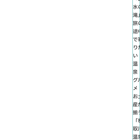
水
滝
旅
途
で
り
い
温
泉
グ
メ
お
産
揃
「
取
温