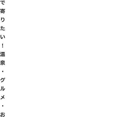
で
寄
り
た
い
！
温
泉
・
グ
ル
メ
・
お