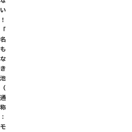
な
い
！
「
名
も
な
き
池
（
通
称
：
モ