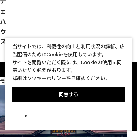
デ
ェ
ハ
ウ
ス
当サイトでは、利便性の向上と利用状況の解析、広
」
告配信のためにCookieを使用しています。
サイトを閲覧いただく際には、Cookieの使用に同
Previous
意いただく必要があります。
詳細は
クッキーポリシー
をご確認ください。
モネの池から北へ車で15分
同意する
x
地
お
モ
板
手
地
大
敷
日
お
地
お
モ
板
手
地
大
敷
日
お
地
お