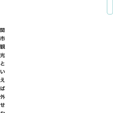
関
市
観
光
と
い
え
ば
外
せ