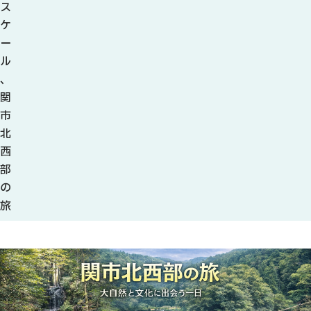
ス
ケ
ー
ル
、
関
市
北
西
部
の
旅