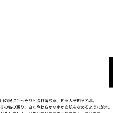
な
る
さ
な
る
さ
な
い
山
に
い
山
に
い
世
道
感
世
道
感
世
界
が
動
界
が
動
界
あ
し
あ
し
り
ま
り
ま
ま
し
ま
し
す
た
す
た
！
！
山の奥にひっそりと流れ落ちる、知る人ぞ知る名瀑。
その名の通り、白くやわらかな水が岩肌をなめるように流れ、