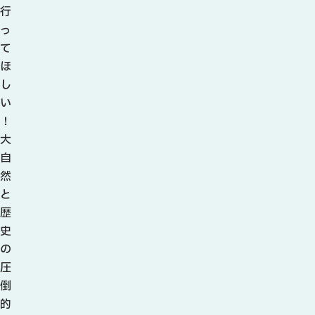
観光ガイド
行
せきてらす
っ
せきファンクラブ
て
よくある質問
ほ
し
い
！
大
パンフレット
自
然
フォトライブラリー
と
歴
動画ライブラリー
史
の
圧
倒
的