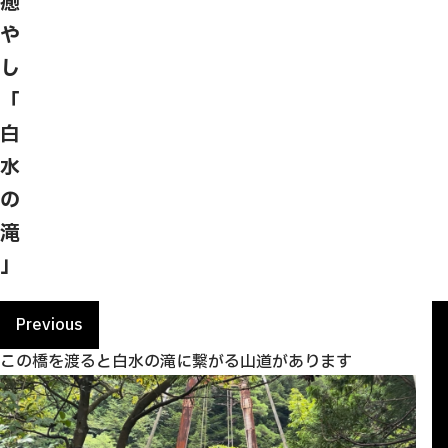
癒
や
し
「
白
水
の
滝
」
Previous
この橋を渡ると白水の滝に繋がる山道があります