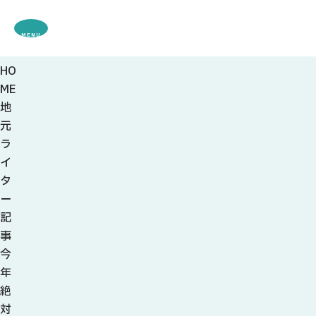
MENU
HO
観光案内
ME
特集
地
観光
スポット・体験
元
グルメ・お土産
ラ
モデル
コース
イ
イベント
タ
宿・キャンプ場
ー
アクセス
記
事
ピックアップ
今
はじめての関
年
関の刃物
絶
せきナビ地元ライター
対