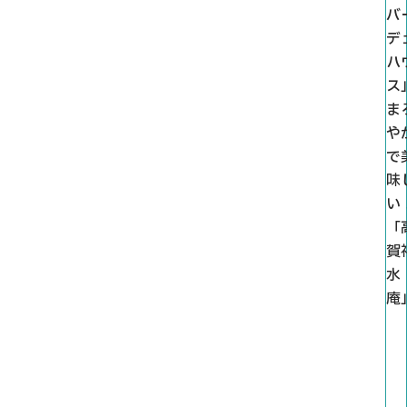
バ
デ
ハ
ス
ま
や
で
味
い
「
賀
水
庵