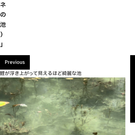
ネ
の
池
）
」
Previous
鯉が浮き上がって見えるほど綺麗な池
光
今
鯉
光
今
鯉
光
今
の
や
が
の
や
が
の
や