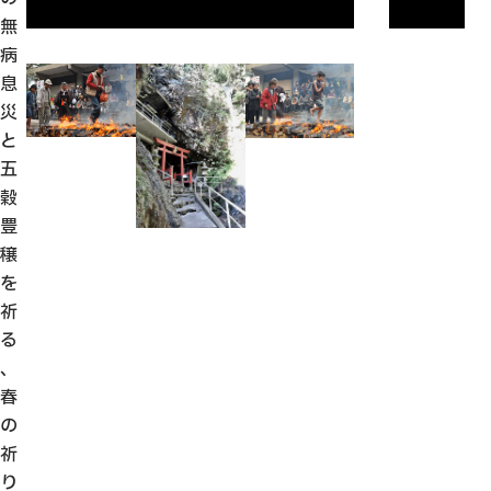
無
病
息
災
と
五
穀
豊
穣
を
祈
る
、
春
の
祈
り