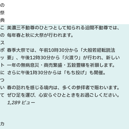
の
祭
典
こ
美濃三不動尊のひとつとして知られる迫間不動尊では、
の
毎年春と秋に大祭が行われます。
ス
ポ
春季大祭では、午前10時30分から「大般若経転読法
ッ
要」、午後12時30分から「火渡り」が行われ、新しい
ト
一年の無病息災・商売繁盛・五穀豊穣を祈願します。
に
さらに午後1時30分からは「もち投げ」も開催。
つ
い
春の訪れを感じる境内は、多くの参拝者で賑わいます。
て
ぜひ足を運び、心安らぐひとときをお過ごしください。
1,289 ビュー
カ