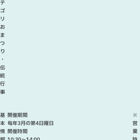
テ
ゴ
リ
お
ま
つ
り
・
伝
統
行
事
基
開催期間
※
本
毎年3月の第4日曜日
営
情
開催時間
業
報
10:30～14:00
時