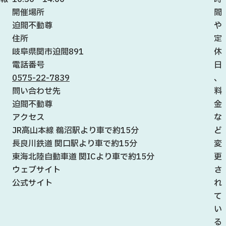
開催場所
間
迫間不動尊
や
住所
定
岐阜県関市迫間891
休
電話番号
日
0575-22-7839
、
問い合わせ先
料
迫間不動尊
金
アクセス
な
JR高山本線 鵜沼駅より車で約15分
ど
長良川鉄道 関口駅より車で約15分
変
東海北陸自動車道 関ICより車で約15分
更
ウェブサイト
さ
公式サイト
れ
て
い
る