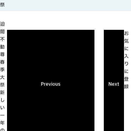
観光ガイド
祭
せきてらす
せきファンクラブ
迫
よくある質問
間
お
不
気
動
に
尊
入
春
パンフレット
り
季
に
フォトライブラリー
大
登
Previous
Next
祭
録
動画ライブラリー
新
し
い
一
年
の