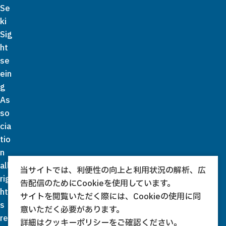
Se
ki
Sig
ht
se
ein
g
As
so
cia
tio
n
all
当サイトでは、利便性の向上と利用状況の解析、広
rig
告配信のためにCookieを使用しています。
ht
サイトを閲覧いただく際には、Cookieの使用に同
s
意いただく必要があります。
re
詳細は
クッキーポリシー
をご確認ください。