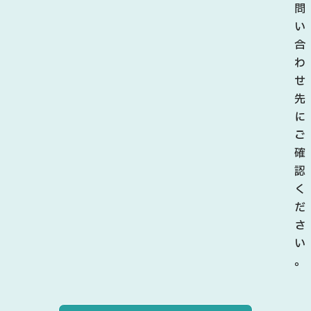
問
い
合
わ
せ
先
に
ご
確
認
く
だ
さ
い
。