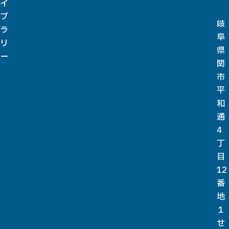
イ
ブ
岐
ラ
阜
リ
県
ー
関
市
平
和
通
4
丁
目
12
番
地
１
せ