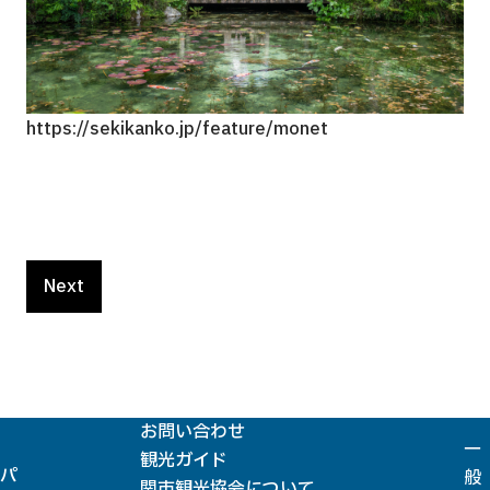
https://sekikanko.jp/feature/monet
htt
Next
お問い合わせ
一
観光ガイド
パ
般
関市観光協会について