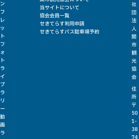
ン
社
当サイトについて
フ
団
協会会員一覧
レ
法
せきてらす利用申請
ッ
人
せきてらすバス駐車場予約
ト
関
フ
市
ォ
観
ト
光
ラ
協
イ
会
ブ
住
ラ
所
リ
〒
ー
50
動
1-
画
38
ラ
74