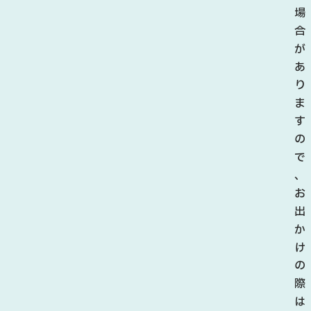
場
合
が
あ
り
ま
す
の
で
、
お
出
か
け
の
際
は