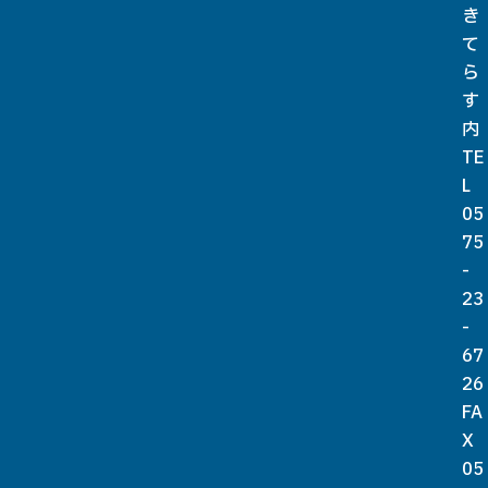
き
て
ら
す
内
TE
L
05
75
-
23
-
67
26
FA
X
05