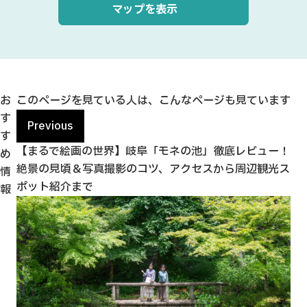
マップを表示
お
このページを見ている人は、こんなページも見ています
す
Previous
す
美
【まるで絵画の世界】岐阜「モネの池」徹底レビュー！
「
め
絶景の見頃＆写真撮影のコツ、アクセスから周辺観光ス
ど
情
ポット紹介まで
報