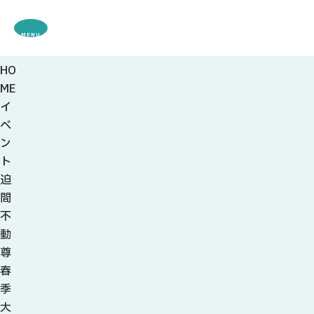
MENU
HO
観光案内
ME
特集
イ
観光
スポット・体験
ベ
グルメ・お土産
ン
モデル
コース
ト
イベント
迫
宿・キャンプ場
間
アクセス
不
動
ピックアップ
尊
はじめての関
春
関の刃物
季
せきナビ地元ライター
大