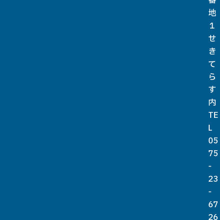
番
地
１
せ
き
て
ら
す
内
TE
L
05
75
-
23
-
67
26