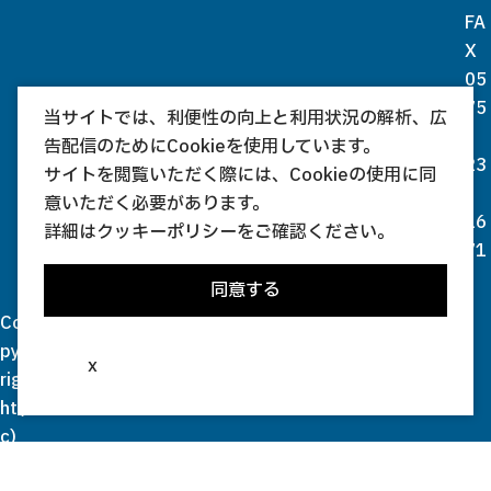
FA
X
05
75
当サイトでは、利便性の向上と利用状況の解析、広
-
告配信のためにCookieを使用しています。
23
サイトを閲覧いただく際には、Cookieの使用に同
-
意いただく必要があります。
16
詳細は
クッキーポリシー
をご確認ください。
71
同意する
Co
py
x
rig
ht(
c)
20