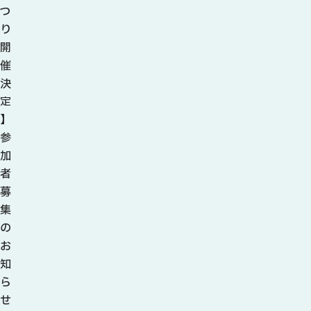
観光ガイド
つ
せきてらす
り
せきファンクラブ
開
よくある質問
催
決
定
】
参
パンフレット
加
者
フォトライブラリー
募
集
動画ライブラリー
の
お
知
ら
せ