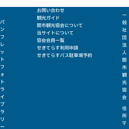
お問い合わせ
一
観光ガイド
パ
般
関市観光協会について
ン
社
当サイトについて
フ
団
協会会員一覧
レ
法
せきてらす利用申請
ッ
人
せきてらすバス駐車場予約
ト
関
フ
市
ォ
観
ト
光
ラ
協
イ
会
ブ
住
ラ
所
リ
〒
ー