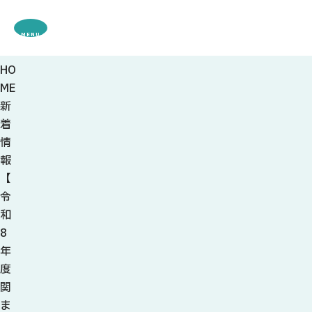
MENU
HO
観光案内
ME
特集
新
観光
スポット・体験
着
グルメ・お土産
情
モデル
コース
報
イベント
【
宿・キャンプ場
令
アクセス
和
8
ピックアップ
年
はじめての関
度
関の刃物
関
せきナビ地元ライター
ま