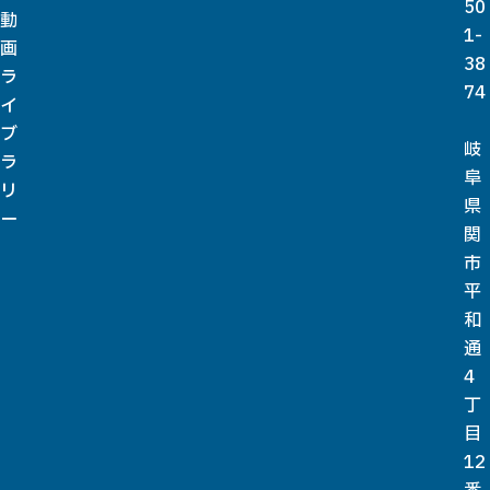
50
動
1-
画
38
ラ
74
イ
ブ
岐
ラ
阜
リ
県
ー
関
市
平
和
通
4
丁
目
12