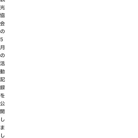
光
協
会
の
5
月
の
活
動
記
録
を
公
開
し
ま
し