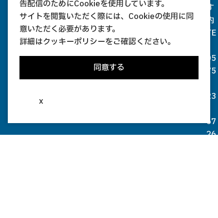
告配信のためにCookieを使用しています。
す
サイトを閲覧いただく際には、Cookieの使用に同
内
意いただく必要があります。
TE
詳細は
クッキーポリシー
をご確認ください。
L
05
同意する
75
-
23
x
-
67
26
FA
X
05
75
-
23