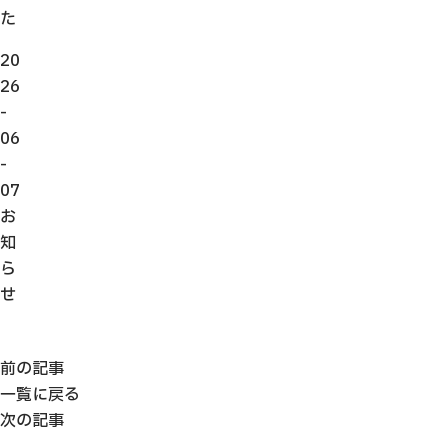
た
20
26
-
06
-
07
お
知
ら
せ
前の記事
一覧に戻る
次の記事