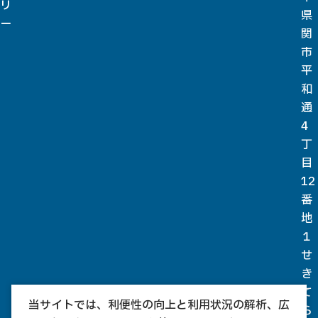
リ
県
ー
関
市
平
和
通
4
丁
目
12
番
地
１
せ
き
て
当サイトでは、利便性の向上と利用状況の解析、広
ら