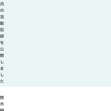
観光ガイド
月
せきてらす
の
せきファンクラブ
活
よくある質問
動
記
録
を
公
パンフレット
開
し
フォトライブラリー
ま
し
動画ライブラリー
た
関
市
観