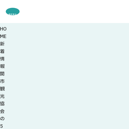
MENU
HO
観光案内
ME
特集
新
観光
スポット・体験
着
グルメ・お土産
情
モデル
コース
報
イベント
関
宿・キャンプ場
市
アクセス
観
光
ピックアップ
協
はじめての関
会
関の刃物
の
せきナビ地元ライター
5