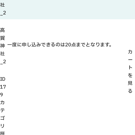
観光ガイド
社
せきてらす
_2
せきファンクラブ
よくある質問
高
賀
一度に申し込みできるのは20点までとなります。
神
カ
社
ー
_2
パンフレット
ト
を
フォトライブラリー
ID
見
17
る
動画ライブラリー
9
カ
テ
ゴ
リ
歴