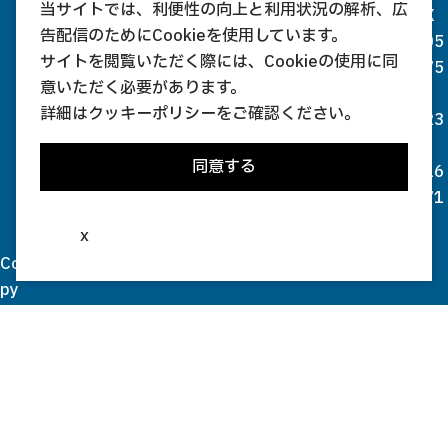
当サイトでは、利便性の向上と利用状況の解析、広
X
告配信のためにCookieを使用しています。
05
サイトを閲覧いただく際には、Cookieの使用に同
75
意いただく必要があります。
-
詳細は
クッキーポリシー
をご確認ください。
23
-
同意する
16
71
x
Co
py
rig
ht(
c)
20
03
-