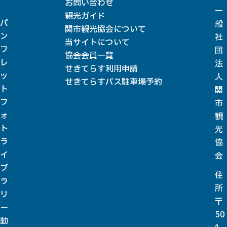
お問い合わせ
一
観光ガイド
パ
般
関市観光協会について
ン
社
当サイトについて
フ
団
協会会員一覧
レ
法
せきてらす利用申請
ッ
人
せきてらすバス駐車場予約
ト
関
フ
市
ォ
観
ト
光
ラ
協
イ
会
ブ
住
ラ
所
リ
〒
ー
50
動