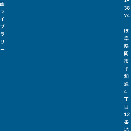
1-
画
38
ラ
74
イ
ブ
岐
ラ
阜
リ
県
ー
関
市
平
和
通
4
丁
目
12
番
地