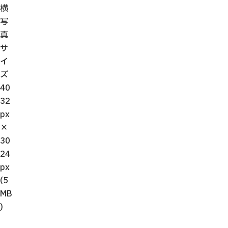
横
写
真
サ
イ
ズ
40
32
px
×
30
24
px
(5
MB
)