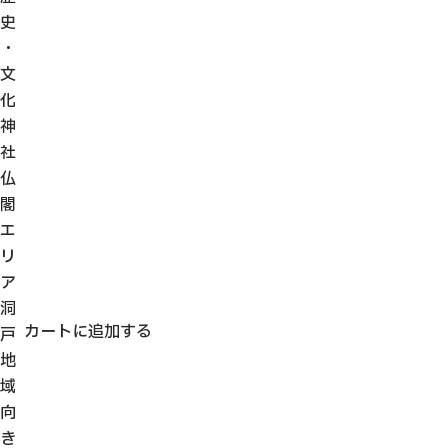
史
・
文
化
神
社
仏
閣
エ
リ
ア
洞
カートに追加する
戸
地
域
向
き