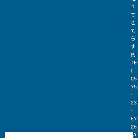
１
せ
き
て
ら
す
内
TE
L
05
75
-
23
-
67
26
FA