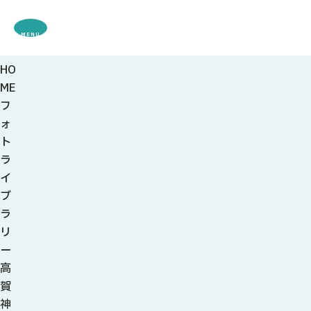
MENU
HO
観光案内
ME
特集
フ
観光
スポット・体験
ォ
グルメ・お土産
ト
モデル
コース
ラ
イベント
イ
宿・キャンプ場
ブ
アクセス
ラ
リ
ピックアップ
ー
はじめての関
高
関の刃物
賀
せきナビ地元ライター
神