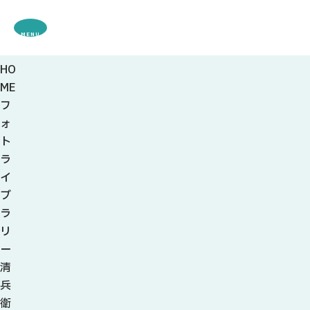
MENU
HO
観光案内
ME
特集
フ
観光
スポット・体験
ォ
グルメ・お土産
ト
モデル
コース
ラ
イベント
イ
宿・キャンプ場
ブ
アクセス
ラ
リ
ピックアップ
ー
はじめての関
清
関の刃物
兵
せきナビ地元ライター
衛