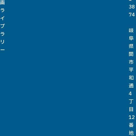
画
38
ラ
74
イ
ブ
岐
ラ
阜
リ
県
ー
関
市
平
和
通
4
丁
目
12
番
地