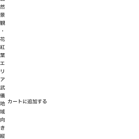
然
景
観
・
花
紅
葉
エ
リ
ア
武
儀
カートに追加する
地
域
向
き
縦