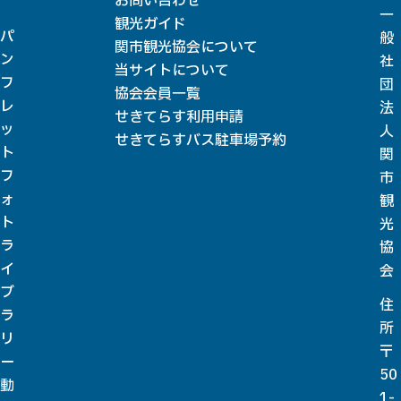
お問い合わせ
一
観光ガイド
パ
般
関市観光協会について
ン
社
当サイトについて
フ
団
協会会員一覧
レ
法
せきてらす利用申請
ッ
人
せきてらすバス駐車場予約
ト
関
フ
市
ォ
観
ト
光
ラ
協
イ
会
ブ
住
ラ
所
リ
〒
ー
50
動
1-