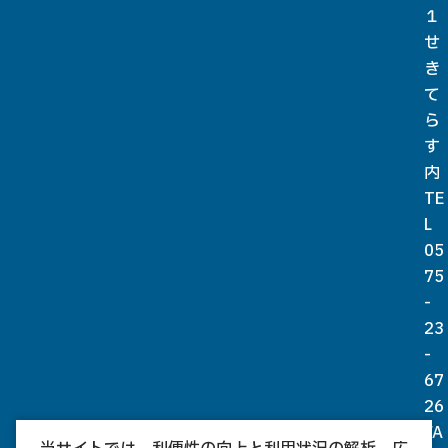
１
せ
き
て
ら
す
内
TE
L
05
75
-
23
-
67
26
FA