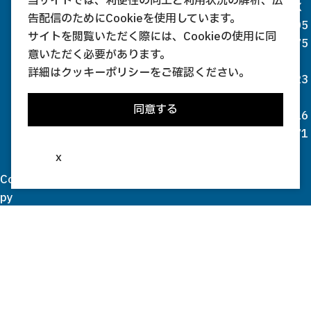
当サイトでは、利便性の向上と利用状況の解析、広
X
告配信のためにCookieを使用しています。
05
サイトを閲覧いただく際には、Cookieの使用に同
75
意いただく必要があります。
-
詳細は
クッキーポリシー
をご確認ください。
23
-
同意する
16
71
x
Co
py
rig
ht(
c)
20
03
-