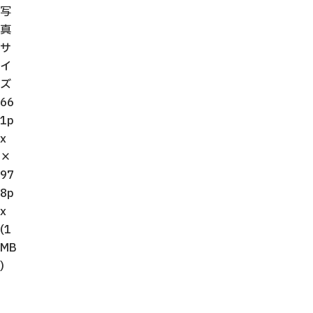
写
真
サ
イ
ズ
66
1p
x
×
97
8p
x
(1
MB
)