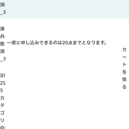
観光ガイド
渕
せきてらす
_3
せきファンクラブ
よくある質問
清
兵
一度に申し込みできるのは20点までとなります。
衛
カ
渕
ー
_3
パンフレット
ト
を
フォトライブラリー
ID
見
21
る
動画ライブラリー
5
カ
テ
ゴ
リ
自