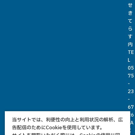
せ
き
て
ら
す
内
TE
L
05
75
-
23
-
67
26
当サイトでは、利便性の向上と利用状況の解析、広
FA
告配信のためにCookieを使用しています。
X