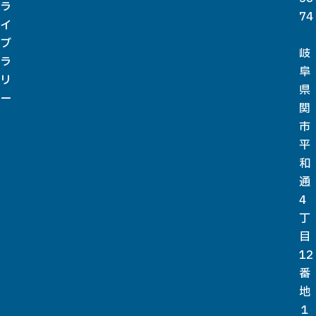
ラ
74
イ
ブ
岐
ラ
阜
リ
県
ー
関
市
平
和
通
4
丁
目
12
番
地
１