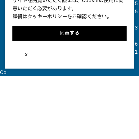
サイトを閲覧いただく際には、Cookieの使用に同
05
意いただく必要があります。
75
詳細は
クッキーポリシー
をご確認ください。
-
23
同意する
-
16
71
x
Co
py
rig
ht(
c)
20
03
-
20