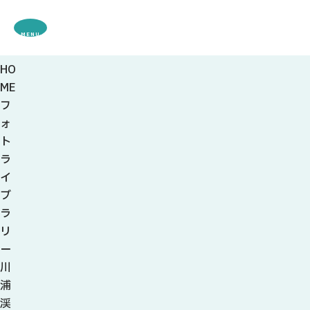
MENU
HO
観光案内
ME
特集
フ
観光
スポット・体験
ォ
グルメ・お土産
ト
モデル
コース
ラ
イベント
イ
宿・キャンプ場
ブ
アクセス
ラ
リ
ピックアップ
ー
はじめての関
川
関の刃物
浦
せきナビ地元ライター
渓