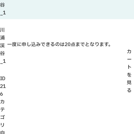
観光ガイド
谷
せきてらす
_1
せきファンクラブ
よくある質問
川
浦
一度に申し込みできるのは20点までとなります。
渓
カ
谷
ー
_1
パンフレット
ト
を
フォトライブラリー
ID
見
21
る
動画ライブラリー
6
カ
テ
ゴ
リ
自