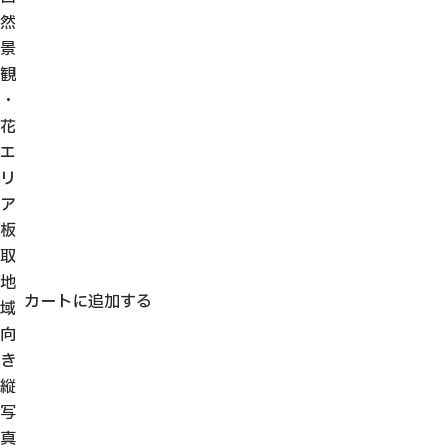
然
景
観
・
花
エ
リ
ア
板
取
地
カートに追加する
域
向
き
縦
写
真