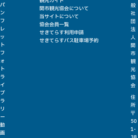
観光ガイド
パ
般
関市観光協会について
ン
社
当サイトについて
フ
団
協会会員一覧
レ
法
せきてらす利用申請
ッ
人
せきてらすバス駐車場予約
ト
関
フ
市
ォ
観
ト
光
ラ
協
イ
会
ブ
住
ラ
所
リ
〒
ー
50
動
1-
画
38