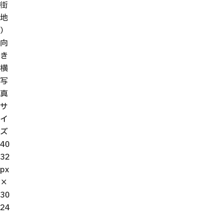
街
地
）
向
き
横
写
真
サ
イ
ズ
40
32
px
×
30
24