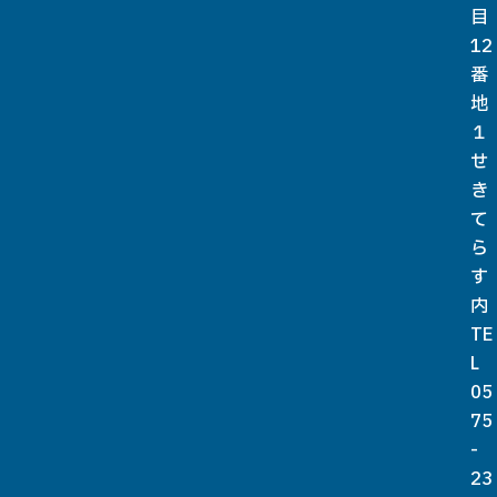
目
12
番
地
１
せ
き
て
ら
す
内
TE
L
05
75
-
23