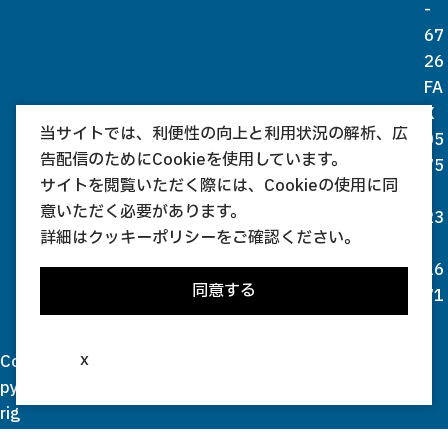
-
67
26
FA
X
当サイトでは、利便性の向上と利用状況の解析、広
05
告配信のためにCookieを使用しています。
75
サイトを閲覧いただく際には、Cookieの使用に同
-
意いただく必要があります。
23
詳細は
クッキーポリシー
をご確認ください。
-
16
同意する
71
x
Co
py
rig
ht(