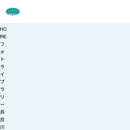
MENU
HO
観光案内
ME
特集
フ
観光
スポット・体験
ォ
グルメ・お土産
ト
モデル
コース
ラ
イベント
イ
宿・キャンプ場
ブ
アクセス
ラ
リ
ピックアップ
ー
はじめての関
長
関の刃物
良
せきナビ地元ライター
川