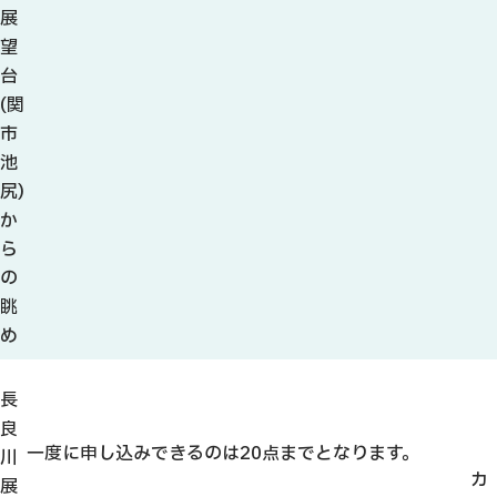
観光ガイド
展
せきてらす
望
せきファンクラブ
台
よくある質問
(関
市
池
尻)
か
パンフレット
ら
の
フォトライブラリー
眺
め
動画ライブラリー
長
良
一度に申し込みできるのは20点までとなります。
川
カ
展