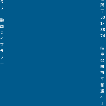
ラ
所
リ
〒
ー
50
動
1-
画
38
ラ
74
イ
ブ
岐
ラ
阜
リ
県
ー
関
市
平
和
通
4
丁