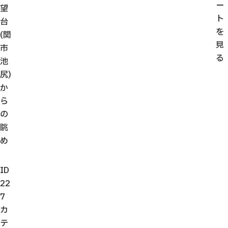
ー
望
ト
台
を
(関
見
市
る
池
尻)
か
ら
の
眺
め
ID
22
7
カ
テ