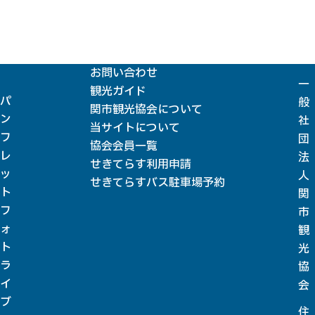
お問い合わせ
一
観光ガイド
パ
般
関市観光協会について
ン
社
当サイトについて
フ
団
協会会員一覧
レ
法
せきてらす利用申請
ッ
人
せきてらすバス駐車場予約
ト
関
フ
市
ォ
観
ト
光
ラ
協
イ
会
ブ
住