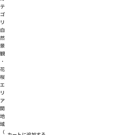
テ
ゴ
リ
自
然
景
観
・
花
桜
エ
リ
ア
関
地
域
（
カートに追加する