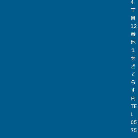
4
丁
目
12
番
地
１
せ
き
て
ら
す
内
TE
L
05
75