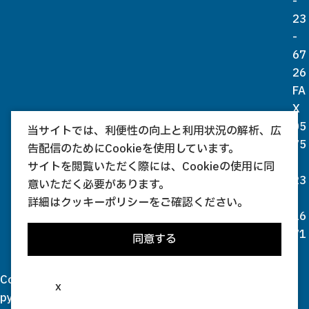
-
23
-
67
26
FA
X
05
当サイトでは、利便性の向上と利用状況の解析、広
75
告配信のためにCookieを使用しています。
-
サイトを閲覧いただく際には、Cookieの使用に同
23
意いただく必要があります。
-
詳細は
クッキーポリシー
をご確認ください。
16
71
同意する
Co
x
py