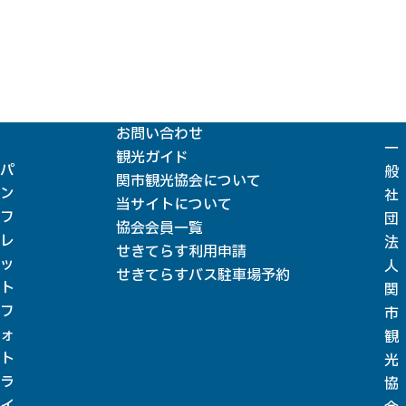
お問い合わせ
一
観光ガイド
パ
般
関市観光協会について
ン
社
当サイトについて
フ
団
協会会員一覧
レ
法
せきてらす利用申請
ッ
人
せきてらすバス駐車場予約
ト
関
フ
市
ォ
観
ト
光
ラ
協
イ