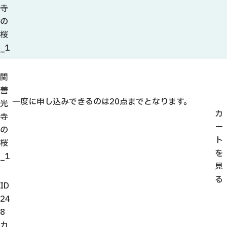
観光ガイド
寺
せきてらす
の
せきファンクラブ
桜
よくある質問
_1
関
善
一度に申し込みできるのは20点までとなります。
光
パンフレット
カ
寺
ー
の
フォトライブラリー
ト
桜
を
_1
動画ライブラリー
見
る
ID
24
8
カ