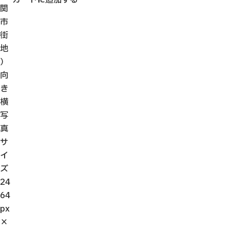
関
市
街
地
）
向
き
横
写
真
サ
イ
ズ
24
64
px
×