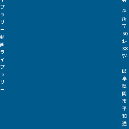
会
ブ
住
ラ
所
リ
〒
ー
50
動
1-
画
38
ラ
74
イ
ブ
岐
ラ
阜
リ
県
ー
関
市
平
和
通