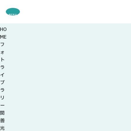
MENU
HO
観光案内
ME
特集
フ
観光
スポット・体験
ォ
グルメ・お土産
ト
モデル
コース
ラ
イベント
イ
宿・キャンプ場
ブ
アクセス
ラ
リ
ピックアップ
ー
はじめての関
関
関の刃物
善
せきナビ地元ライター
光