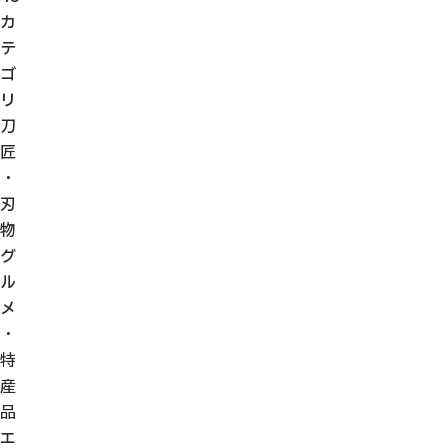
カ
テ
ゴ
リ
刀
匠
・
刃
物
グ
ル
メ
・
特
産
品
エ