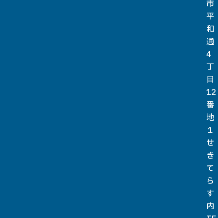
市
平
和
通
4
丁
目
12
番
地
１
せ
き
て
ら
す
内