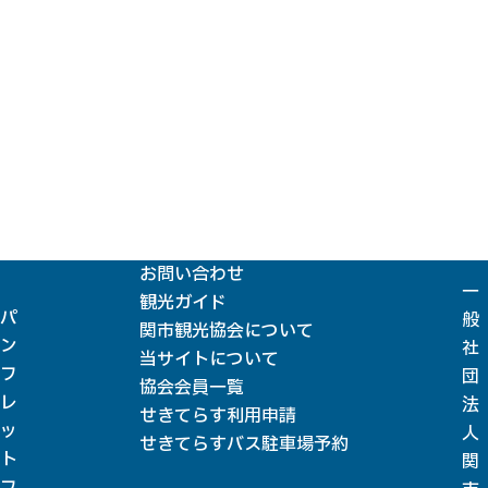
お問い合わせ
一
観光ガイド
パ
般
関市観光協会について
ン
社
当サイトについて
フ
団
協会会員一覧
レ
法
せきてらす利用申請
ッ
人
せきてらすバス駐車場予約
ト
関
フ