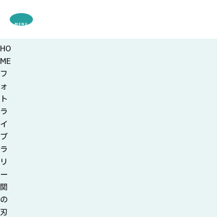
MENU
HO
観光案内
ME
特集
フ
観光
スポット・体験
ォ
グルメ・お土産
ト
モデル
コース
ラ
イベント
イ
宿・キャンプ場
ブ
アクセス
ラ
リ
ピックアップ
ー
はじめての関
関
関の刃物
の
せきナビ地元ライター
刃