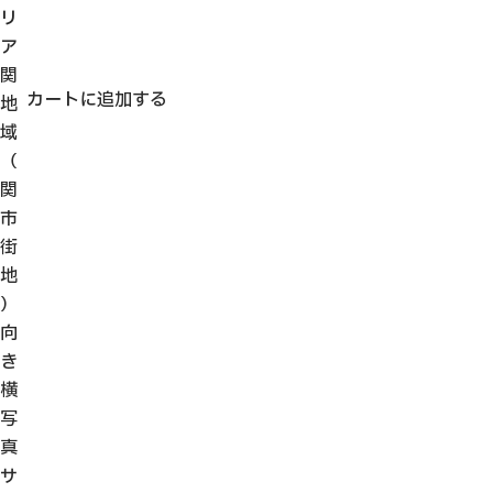
リ
ア
関
カートに追加する
地
域
（
関
市
街
地
）
向
き
横
写
真
サ