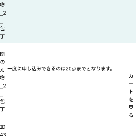
観光ガイド
物
せきてらす
_2
せきファンクラブ
_
よくある質問
包
丁
関
の
パンフレット
一度に申し込みできるのは20点までとなります。
刃
カ
物
フォトライブラリー
ー
_2
ト
_
動画ライブラリー
を
包
見
丁
る
ID
43