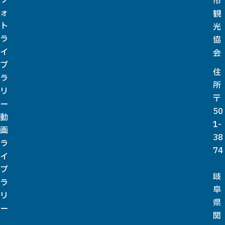
市
ォ
観
ト
光
ラ
協
イ
会
ブ
住
ラ
所
リ
〒
ー
50
動
1-
画
38
ラ
74
イ
ブ
岐
ラ
阜
リ
県
ー
関