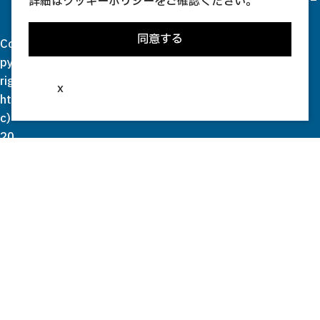
詳細は
クッキーポリシー
をご確認ください。
同意する
Co
py
rig
x
ht(
c)
20
03
-
20
26
Se
ki
Sig
ht
se