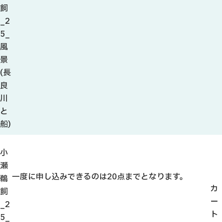
観光ガイド
飼
せきてらす
_2
せきファンクラブ
5_
よくある質問
風
景
(長
良
川
パンフレット
と
船)
フォトライブラリー
小
動画ライブラリー
瀬
一度に申し込みできるのは20点までとなります。
鵜
カ
飼
ー
_2
ト
5_