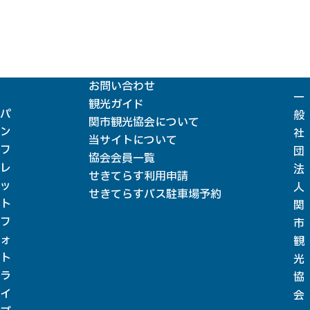
お問い合わせ
一
観光ガイド
パ
般
関市観光協会について
ン
社
当サイトについて
フ
団
協会会員一覧
レ
法
せきてらす利用申請
ッ
人
せきてらすバス駐車場予約
ト
関
フ
市
ォ
観
ト
光
ラ
協
イ
会