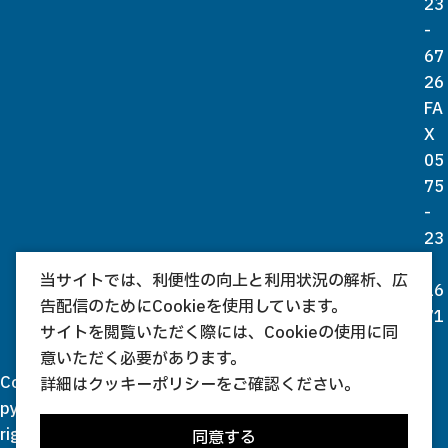
23
-
67
26
FA
X
05
75
-
23
-
当サイトでは、利便性の向上と利用状況の解析、広
16
告配信のためにCookieを使用しています。
71
サイトを閲覧いただく際には、Cookieの使用に同
意いただく必要があります。
Co
詳細は
クッキーポリシー
をご確認ください。
py
rig
同意する