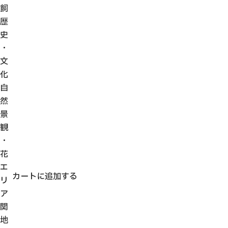
飼
歴
史
・
文
化
自
然
景
観
・
花
エ
カートに追加する
リ
ア
関
地