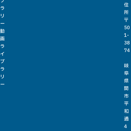
ブ
住
ラ
所
リ
〒
ー
50
動
1-
画
38
ラ
74
イ
ブ
岐
ラ
阜
リ
県
ー
関
市
平
和
通
4