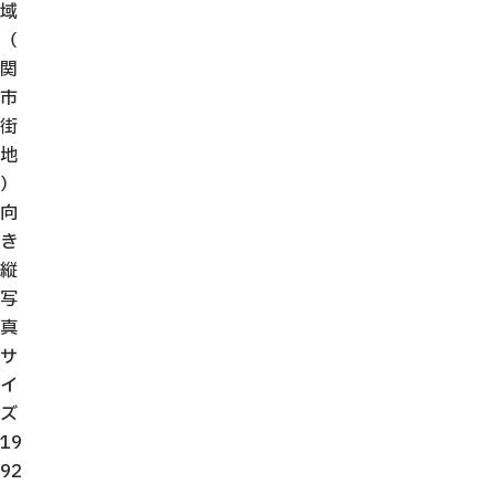
域
（
関
市
街
地
）
向
き
縦
写
真
サ
イ
ズ
19
92