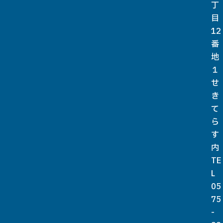
丁
目
12
番
地
１
せ
き
て
ら
す
内
TE
L
05
75
-