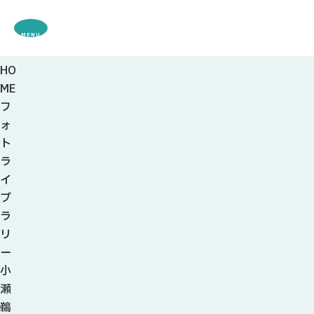
MENU
HO
観光案内
ME
特集
フ
観光
スポット・体験
ォ
グルメ・お土産
ト
モデル
コース
ラ
イベント
イ
宿・キャンプ場
ブ
アクセス
ラ
リ
ピックアップ
ー
はじめての関
小
関の刃物
瀬
せきナビ地元ライター
鵜