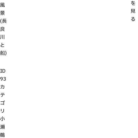
を
風
見
景
る
(長
良
川
と
船)
ID
93
カ
テ
ゴ
リ
小
瀬
鵜