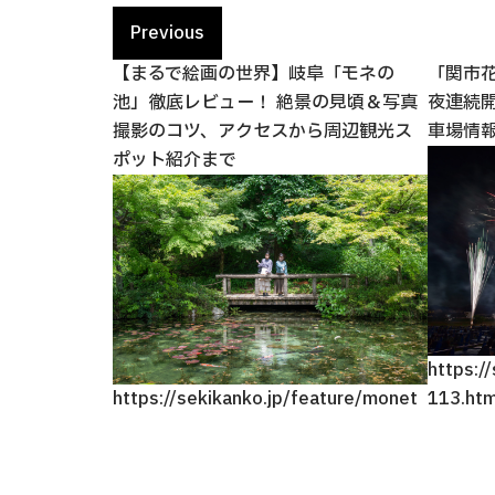
Previous
で楽しめる！
【まるで絵画の世界】岐阜「モネの
「関市
まるわかりガイ
池」徹底レビュー！ 絶景の見頃＆写真
夜連続
撮影のコツ、アクセスから周辺観光ス
車場情
ポット紹介まで
https:/
https://sekikanko.jp/feature/monet
113.htm
og/detail_50.