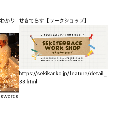
わかり
せきてらす【ワークショップ】
はじめての関
の見どころま
https://sekikanko.jp/feature/detail_
33.html
e/swords
https://seki
e