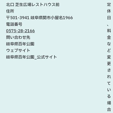
北口 芝生広場レストハウス前
定
住所
休
〒501-3941 岐阜県関市小屋名1966
日
電話番号
、
0575-28-2166
料
問い合わせ先
金
岐阜県百年公園
な
ウェブサイト
ど
岐阜県百年公園_公式サイト
変
更
さ
れ
て
い
る
場
合