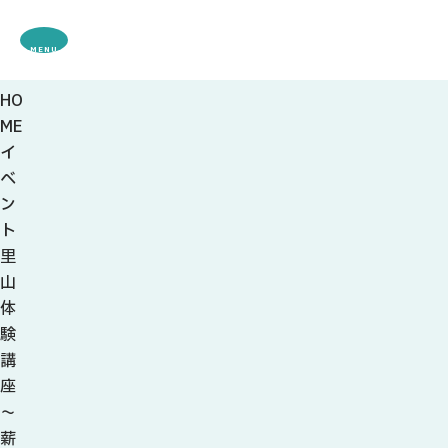
MENU
HO
観光案内
ME
特集
イ
観光
スポット・体験
ベ
グルメ・お土産
ン
モデル
コース
ト
イベント
里
宿・キャンプ場
山
アクセス
体
験
ピックアップ
講
はじめての関
座
関の刃物
～
せきナビ地元ライター
薪