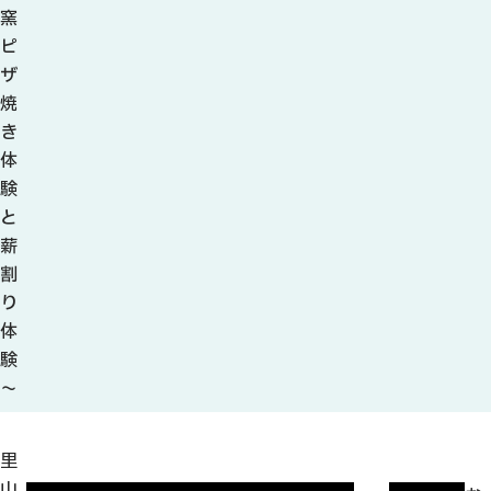
観光ガイド
窯
せきてらす
ピ
せきファンクラブ
ザ
よくある質問
焼
き
体
験
と
パンフレット
薪
割
フォトライブラリー
り
体
動画ライブラリー
験
～
里
山