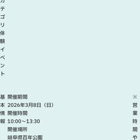
カ
テ
ゴ
リ
体
験
イ
ベ
ン
ト
基
開催期間
※
本
2026年3月8日（日）
営
情
開催時間
業
報
10:00～13:30
時
開催場所
間
岐阜県百年公園
や