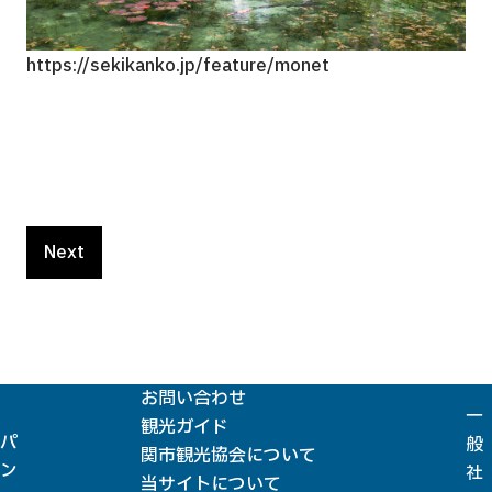
https://sekikanko.jp/feature/monet
htt
Next
お問い合わせ
一
観光ガイド
パ
般
関市観光協会について
ン
社
当サイトについて