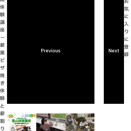
お
体
気
験
に
講
入
座
り
～
に
薪
登
Previous
Next
窯
録
ピ
ザ
焼
き
体
験
と
薪
割
り