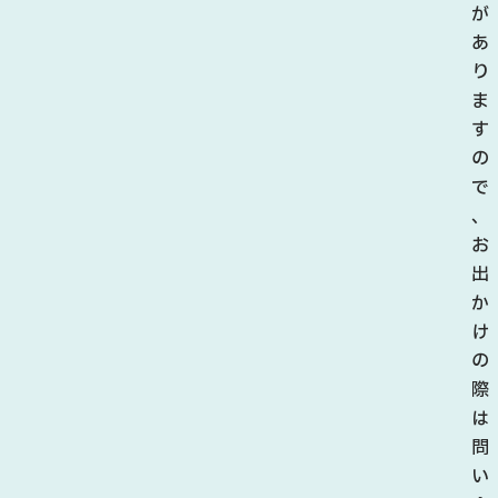
が
あ
り
ま
す
の
で
、
お
出
か
け
の
際
は
問
い