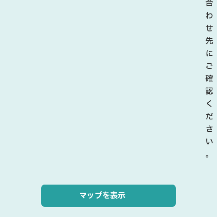
合
わ
せ
先
に
ご
確
認
く
だ
さ
い
。
マップを表示