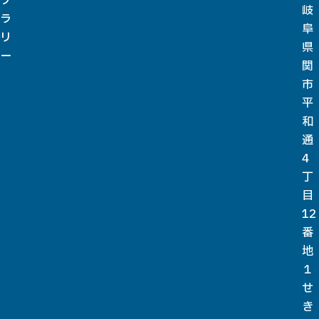
ブ
岐
ラ
阜
リ
県
ー
関
市
平
和
通
4
丁
目
12
番
地
１
せ
き