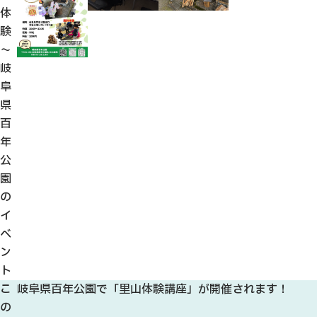
体
験
～
岐
阜
県
百
年
公
園
の
イ
ベ
ン
ト
こ
岐阜県百年公園で「里山体験講座」が開催されます！
の