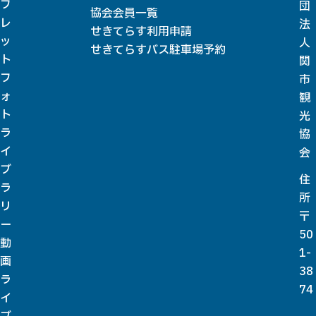
フ
団
協会会員一覧
レ
法
せきてらす利用申請
ッ
人
せきてらすバス駐車場予約
ト
関
フ
市
ォ
観
ト
光
ラ
協
イ
会
ブ
住
ラ
所
リ
〒
ー
50
動
1-
画
38
ラ
74
イ