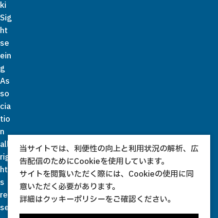
ki
Sig
ht
se
ein
g
As
so
cia
tio
n
all
当サイトでは、利便性の向上と利用状況の解析、広
rig
告配信のためにCookieを使用しています。
ht
サイトを閲覧いただく際には、Cookieの使用に同
s
意いただく必要があります。
re
詳細は
クッキーポリシー
をご確認ください。
se