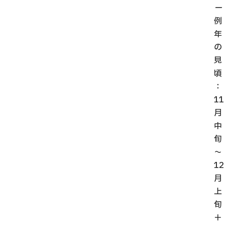
ー
例
年
の
見
頃
：
11
月
中
旬
～
12
月
上
旬
＋