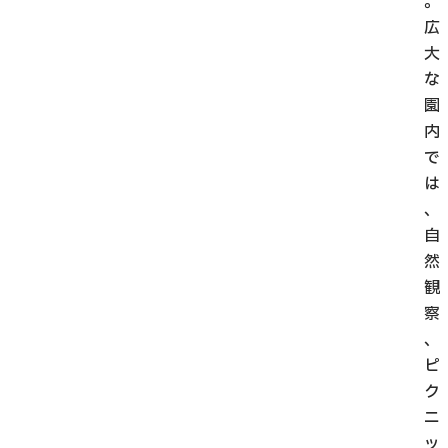
。
広
大
な
園
内
で
は
、
自
然
観
察
、
ピ
ク
ニ
ッ