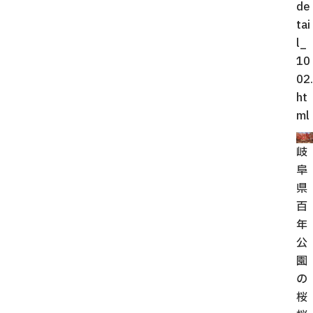
de
tai
l_
10
02.
ht
ml
岐
阜
県
百
年
公
園
の
桜