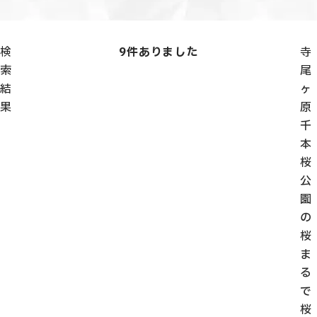
検
9
件ありました
寺
索
尾
結
ヶ
果
原
千
本
桜
公
園
の
桜
ま
る
で
桜