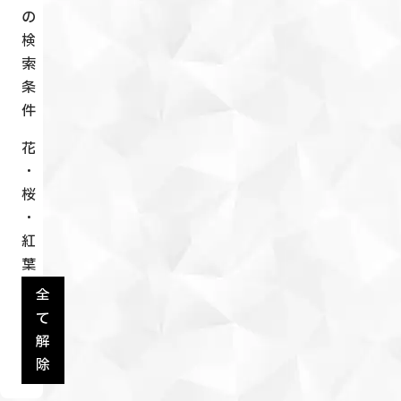
の
検
索
条
件
花
・
桜
・
紅
葉
全
て
解
除