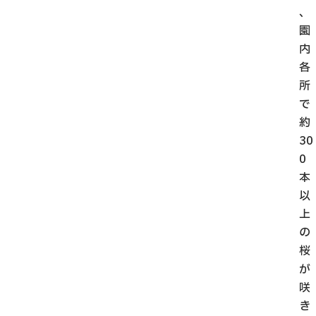
、
園
内
各
所
で
約
30
0
本
以
上
の
桜
が
咲
き