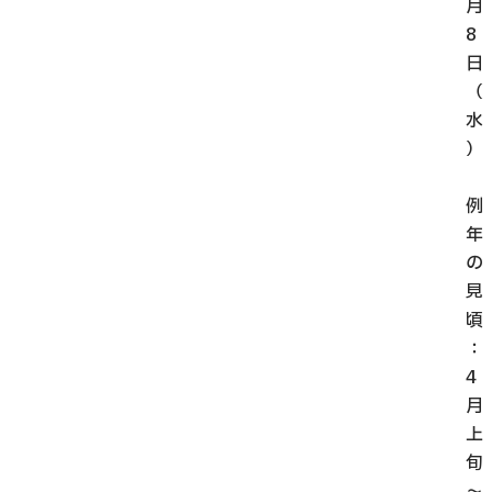
月
8
日
（
水
）
例
年
の
見
頃
：
4
月
上
旬