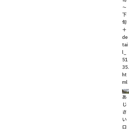
旬
～
下
旬
＋
de
tai
l_
51
35.
ht
ml
あ
じ
さ
い
ロ