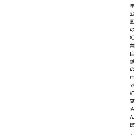
年
公
園
の
紅
葉
自
然
の
中
で
紅
葉
さ
ん
ぽ
。