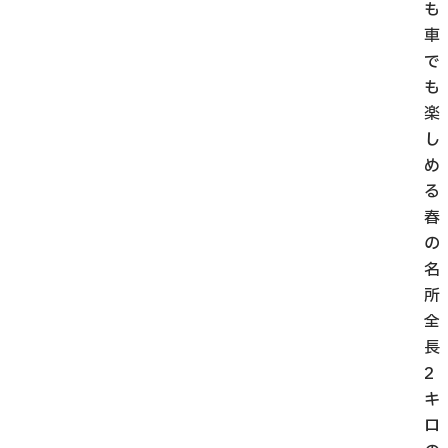
も
車
で
も
楽
し
め
る
春
の
名
所
全
長
2
キ
ロ