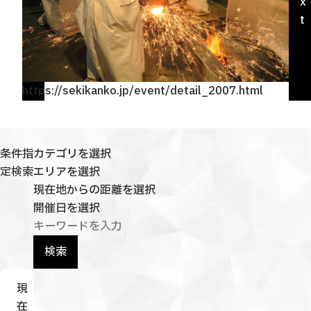
i
x
観光ガイド
o
t
せきてらす
u
せきファンクラブ
s
よくある質問
https://sekikanko.jp/event/detail_2007.html
htt
パンフレット
条件指
カテゴリを選択
定検索
エリアを選択
フォトライブラリー
現在地からの距離を選択
開催日を選択
動画ライブラリー
検索
現
在