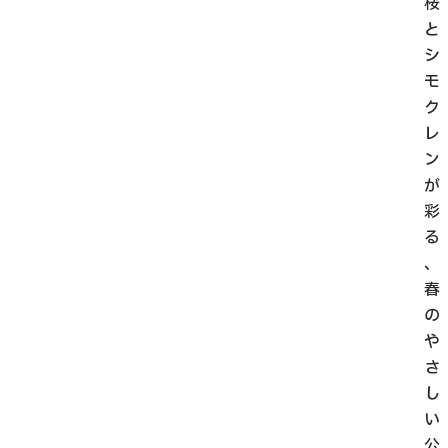
桜
と
シ
モ
ク
レ
ン
が
彩
る
、
春
の
や
さ
し
い
公