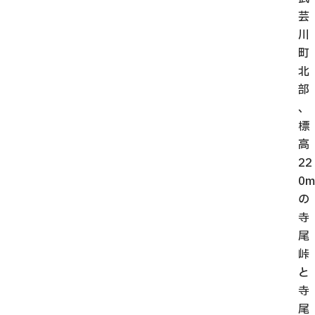
芸
川
町
北
部
、
標
高
22
0m
の
寺
尾
峠
と
寺
尾