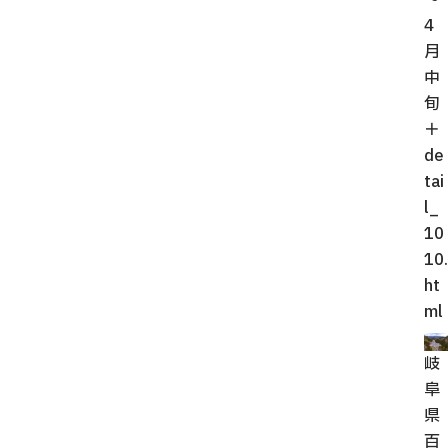
～
4
月
中
旬
＋
de
tai
l_
10
10.
ht
ml
岐
阜
県
百