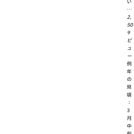
い
…
2,
50
9
ビ
ュ
ー
例
年
の
見
頃
：
3
月
中