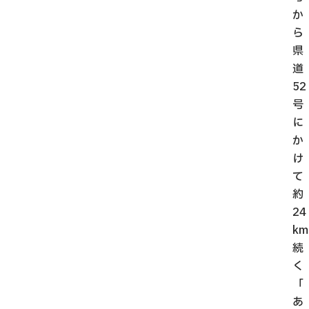
か
ら
県
道
52
号
に
か
け
て
約
24
km
続
く
「
あ