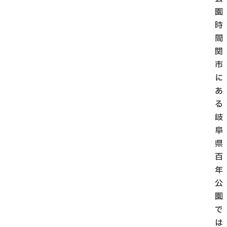
園
時
間
関
市
に
あ
る
岐
阜
県
百
年
公
園
で
は