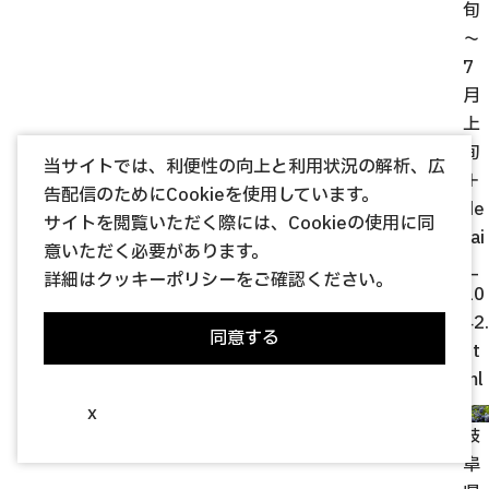
旬
～
7
月
上
旬
当サイトでは、利便性の向上と利用状況の解析、広
＋
告配信のためにCookieを使用しています。
de
サイトを閲覧いただく際には、Cookieの使用に同
tai
意いただく必要があります。
l_
詳細は
クッキーポリシー
をご確認ください。
10
42.
同意する
ht
ml
x
岐
阜