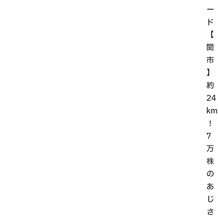
ー
ド
【
関
市
】
約
24
km
！
7
万
株
の
あ
じ
さ