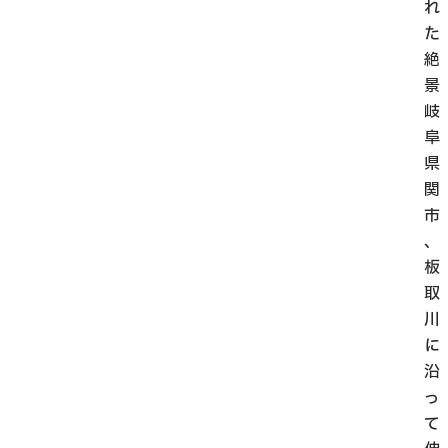
れ
た
絶
景
岐
阜
県
関
市
、
板
取
川
に
沿
っ
て