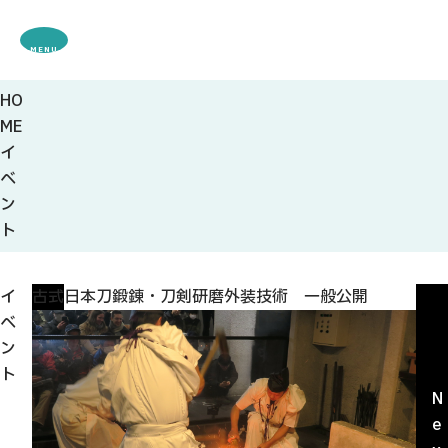
MENU
HO
観光案内
ME
特集
イ
観光
スポット・体験
ベ
グルメ・お土産
ン
モデル
コース
ト
イベント
宿・キャンプ場
アクセス
イ
古式日本刀鍛錬・刀剣研磨外装技術 一般公開
関ま
ベ
P
ン
ピックアップ
r
ト
はじめての関
e
N
関の刃物
v
e
せきナビ地元ライター