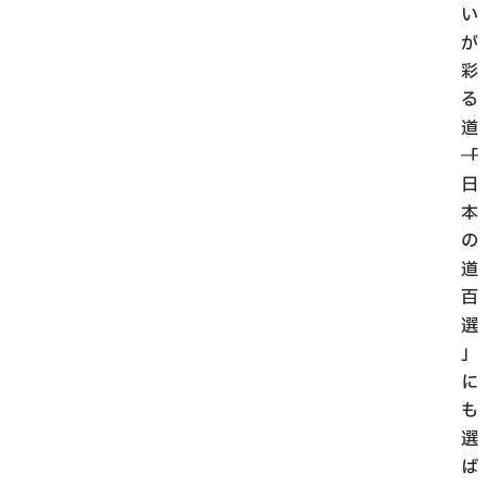
い
が
彩
る
道
──「
日
本
の
道
百
選
」
に
も
選
ば