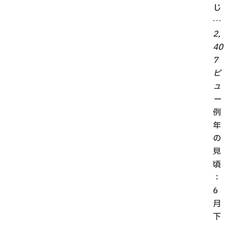
じ
…
2,
40
7
ビ
ュ
ー
例
年
の
見
頃
：
6
月
下