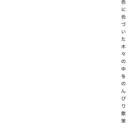
色
に
色
づ
い
た
木
々
の
中
を
の
ん
び
り
散
策