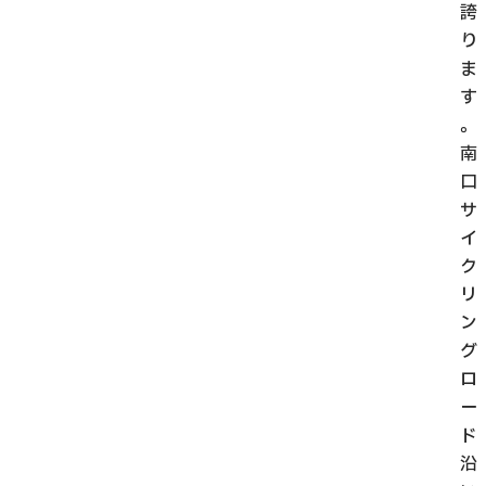
誇
り
ま
す
。
南
口
サ
イ
ク
リ
ン
グ
ロ
ー
ド
沿