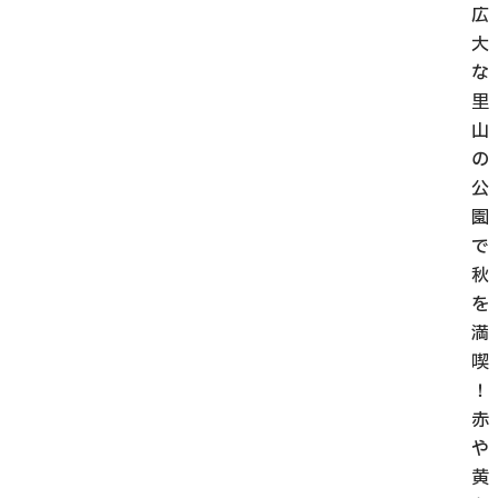
広
大
な
里
山
の
公
園
で
秋
を
満
喫
！
赤
や
黄