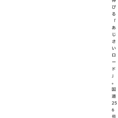
伸
び
る
「
あ
じ
さ
い
ロ
ー
ド
」
。
国
道
25
6
号