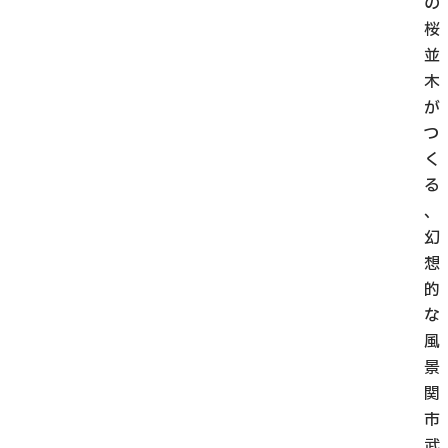
の
桜
並
木
が
つ
く
る
、
幻
想
的
な
風
景
関
市
武