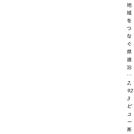
地
域
を
つ
な
ぐ
県
道
沿
…
2,
92
3
ビ
ュ
ー
茶