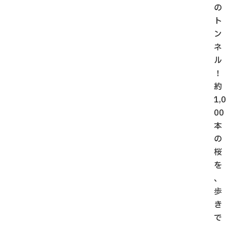
の
ト
ン
ネ
ル
！
約
1,0
00
本
の
桜
を
、
歩
き
で