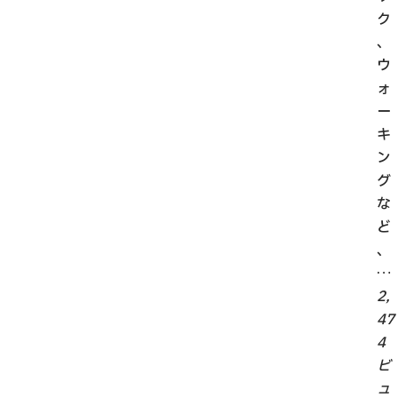
ク
、
ウ
ォ
ー
キ
ン
グ
な
ど
、
…
2,
47
4
ビ
ュ