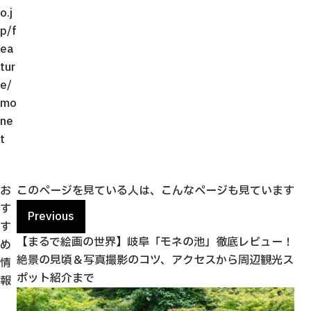
o.j
p/f
ea
tur
e/
mo
ne
t
お
このページを見ている人は、こんなページも見ています
す
Previous
す
すす
【まるで絵画の世界】岐阜「モネの池」徹底レビュー！
「
め
絶景の見頃＆写真撮影のコツ、アクセスから周辺観光ス
ど
情
ポット紹介まで
報