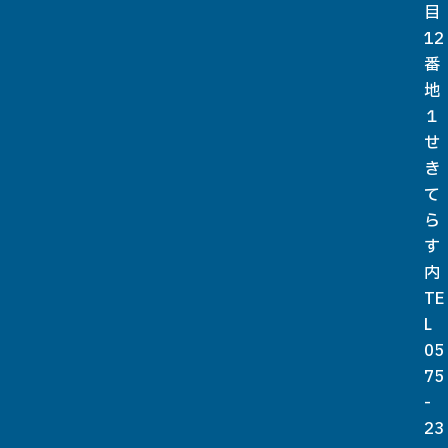
目
12
番
地
１
せ
き
て
ら
す
内
TE
L
05
75
-
23