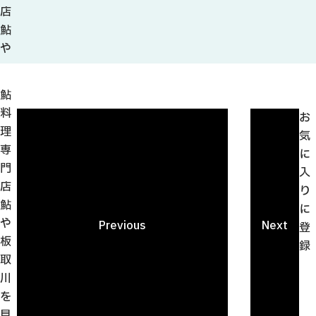
観光ガイド
店
せきてらす
鮎
せきファンクラブ
や
よくある質問
鮎
料
お
理
気
専
パンフレット
に
門
入
フォトライブラリー
店
り
鮎
に
動画ライブラリー
や
Previous
Next
登
板
録
取
川
を
見