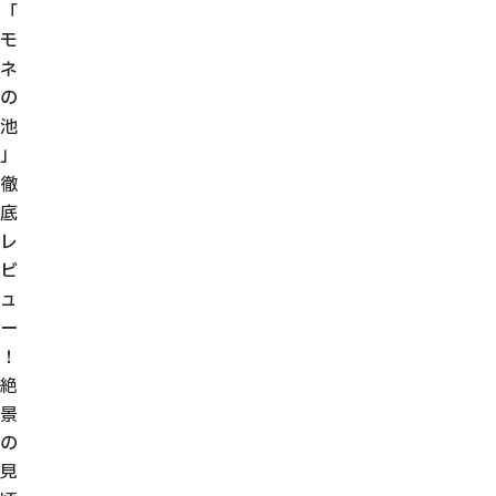
「
モ
ネ
の
池
」
徹
底
レ
ビ
ュ
ー
！
絶
景
の
見