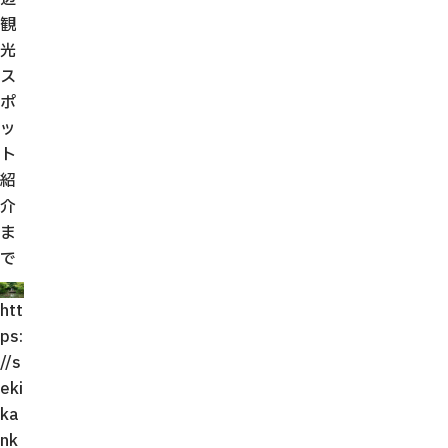
観
光
ス
ポ
ッ
ト
紹
介
ま
で
htt
ps:
//s
eki
ka
nk