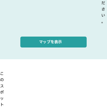
だ
さ
い
。
マップを表示
こ
の
ス
ポ
ッ
ト