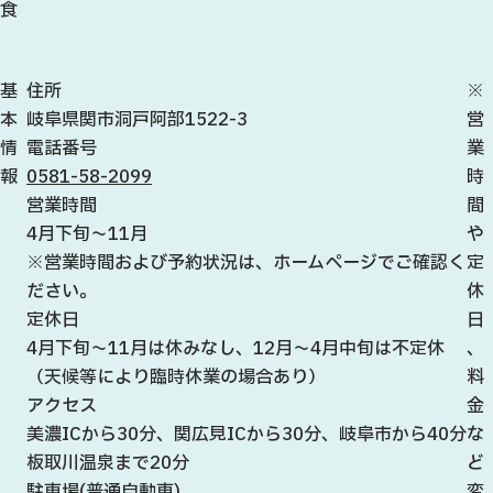
食
基
住所
※
本
岐阜県関市洞戸阿部1522-3
営
情
電話番号
業
報
0581-58-2099
時
営業時間
間
4月下旬～11月
や
※営業時間および予約状況は、ホームページでご確認く
定
ださい。
休
定休日
日
4月下旬～11月は休みなし、12月～4月中旬は不定休
、
（天候等により臨時休業の場合あり）
料
アクセス
金
美濃ICから30分、関広見ICから30分、岐阜市から40分
な
板取川温泉まで20分
ど
駐車場(普通自動車)
変