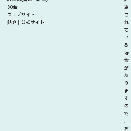
30台
更
ウェブサイト
さ
鮎や｜公式サイト
れ
て
い
る
場
合
が
あ
り
ま
す
の
で
、
お