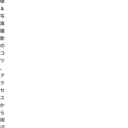
頃
＆
写
真
撮
影
の
コ
ツ
、
ア
ク
セ
ス
か
ら
周
辺