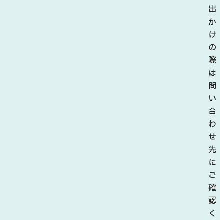
出
か
け
の
際
は
問
い
合
わ
せ
先
に
ご
確
認
く