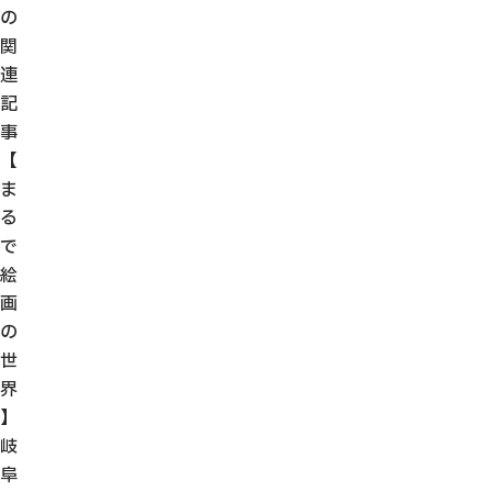
の
関
連
記
事
【
ま
る
で
絵
画
の
世
界
】
岐
阜