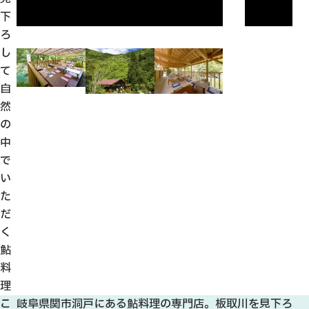
下
ろ
し
て
自
然
の
中
で
い
た
だ
く
鮎
料
理
こ
岐阜県関市洞戸にある鮎料理の専門店。板取川を見下ろ