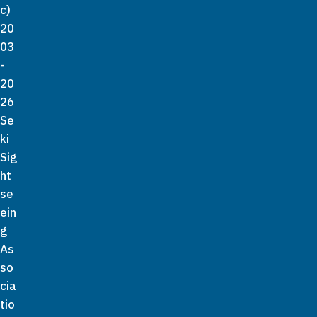
c)
20
03
-
20
26
Se
ki
Sig
ht
se
ein
g
As
so
cia
tio