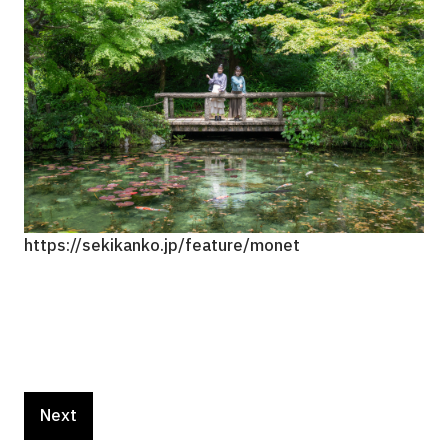
https://sekikanko.jp/feature/monet
htt
Next