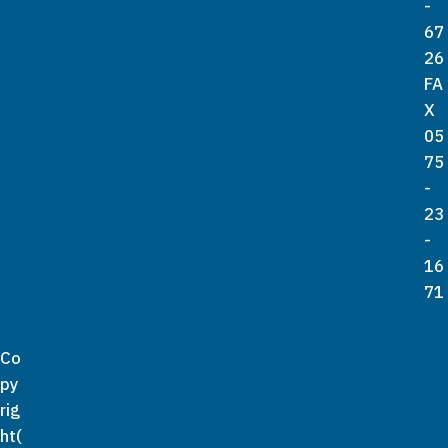
-
67
26
FA
X
05
75
-
23
-
16
71
Co
py
rig
ht(