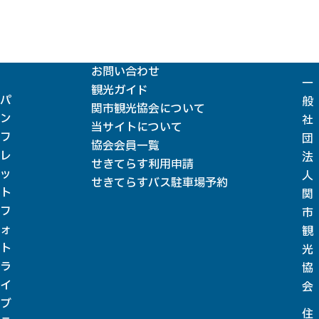
お問い合わせ
一
観光ガイド
パ
般
関市観光協会について
ン
社
当サイトについて
フ
団
協会会員一覧
レ
法
せきてらす利用申請
ッ
人
せきてらすバス駐車場予約
ト
関
フ
市
ォ
観
ト
光
ラ
協
イ
会
ブ
住