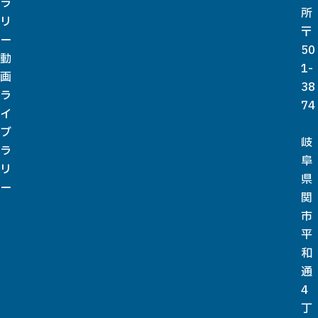
ラ
所
リ
〒
ー
50
動
1-
画
38
ラ
74
イ
ブ
岐
ラ
阜
リ
県
ー
関
市
平
和
通
4
丁