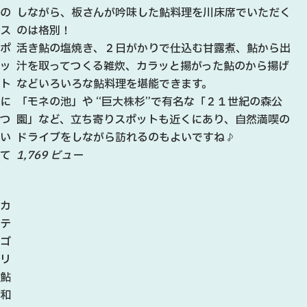
の
しながら、板さんが吟味した鮎料理を川床席でいただく
ス
のは格別！
ポ
活き鮎の塩焼き、２日がかりで仕込む甘露煮、鮎から出
ッ
汁を取ってつくる雑炊、カラッと揚がった鮎のから揚げ
ト
などいろいろな鮎料理を堪能できます。
に
「モネの池」や “巨大株杉”で有名な「２１世紀の森公
つ
園」など、立ち寄りスポットも近くにあり、自然満喫の
い
ドライブをしながら訪れるのもよいですね♪
て
1,769 ビュー
カ
テ
ゴ
リ
鮎
和