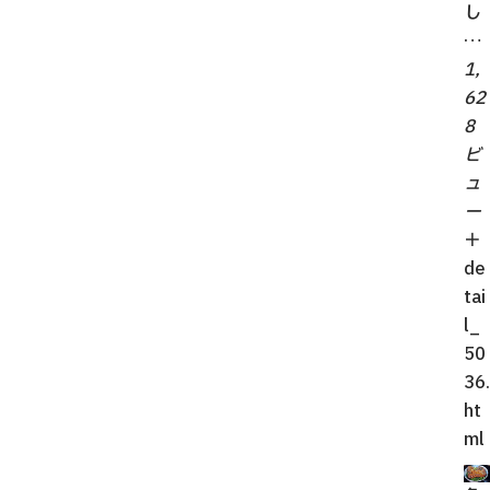
し
…
1,
62
8
ビ
ュ
ー
＋
de
tai
l_
50
36.
ht
ml