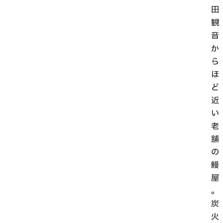
田
観
音
か
ら
ほ
ど
近
い
老
舗
の
鰻
屋
。
炭
火