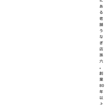
に
あ
る
老
舗
う
な
ぎ
店
孫
六
。
創
業
80
年
以
上