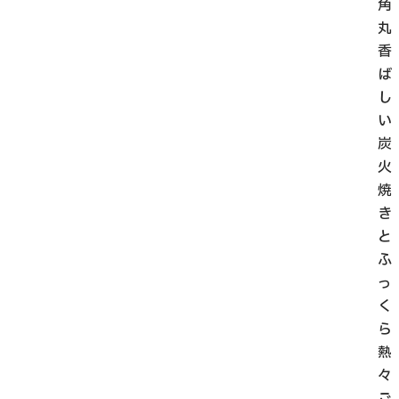
角
丸
香
ば
し
い
炭
火
焼
き
と
ふ
っ
く
ら
熱
々
ご