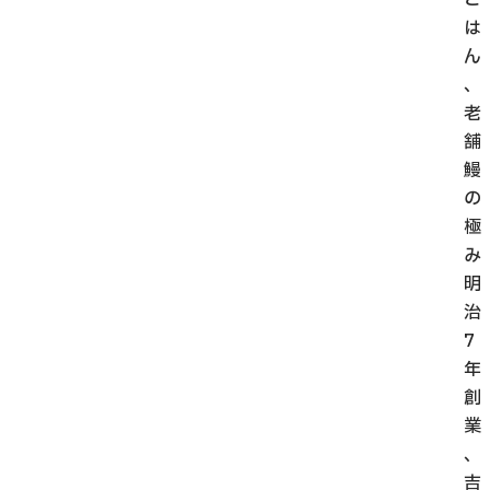
は
ん
、
老
舗
鰻
の
極
み
明
治
7
年
創
業
、
吉