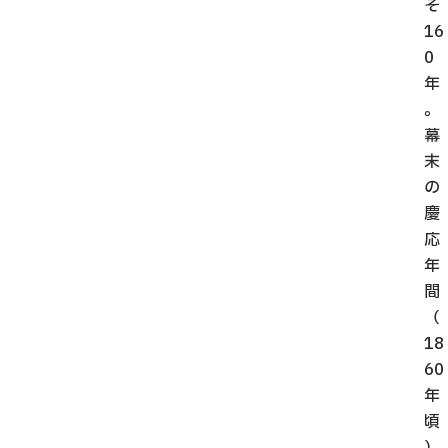
そ
16
0
年
。
幕
末
の
慶
応
年
間
（
18
60
年
頃
）