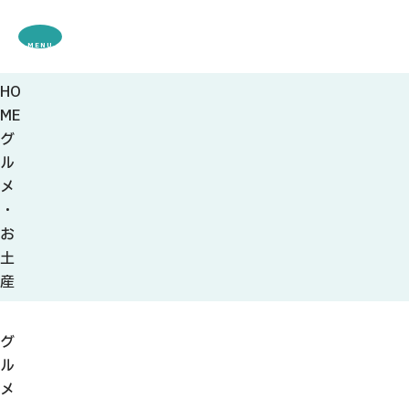
MENU
HO
観光案内
ME
特集
グ
観光
スポット・体験
ル
グルメ・お土産
メ
モデル
コース
・
イベント
お
宿・キャンプ場
土
アクセス
産
ピックアップ
グ
はじめての関
ル
関の刃物
メ
せきナビ地元ライター