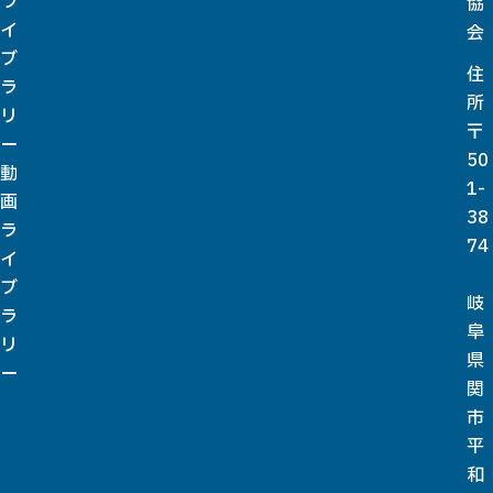
ラ
協
イ
会
ブ
住
ラ
所
リ
〒
ー
50
動
1-
画
38
ラ
74
イ
ブ
岐
ラ
阜
リ
県
ー
関
市
平
和