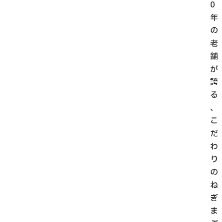
0
年
の
老
舗
が
誇
る
、
こ
だ
わ
り
の
ね
ぎ
ま