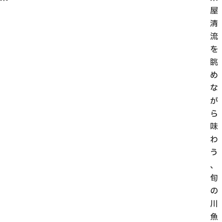
屋
清
流
を
眺
め
な
が
ら
味
わ
う
、
旬
の
川
魚