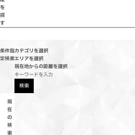
を
探
す
条件指
カテゴリを選択
定検索
エリアを選択
現在地からの距離を選択
検索
現
在
の
検
索