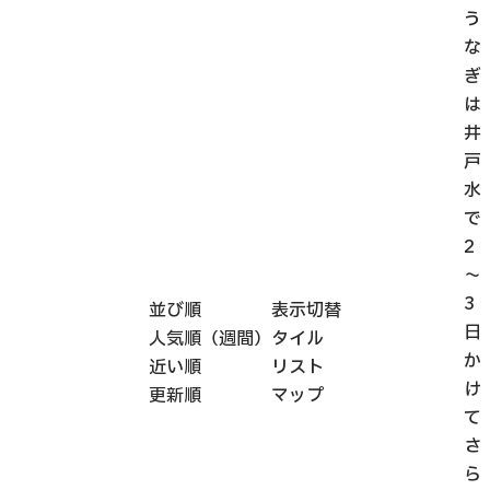
う
な
ぎ
は
井
戸
水
で
2
～
3
並び順
表示切替
日
人気順（週間）
タイル
か
近い順
リスト
け
更新順
マップ
て
さ
ら