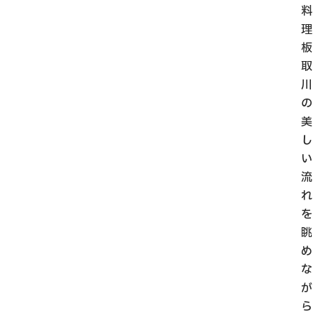
料
理
板
取
川
の
美
し
い
流
れ
を
眺
め
な
が
ら