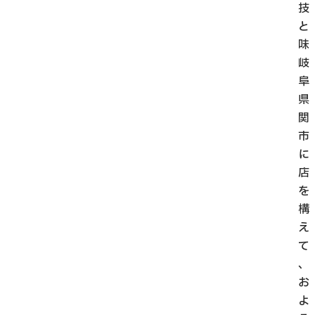
技
と
味
岐
阜
県
関
市
に
店
を
構
え
て
、
お
よ