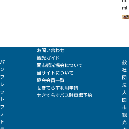
ht
ml
お問い合わせ
一
観光ガイド
パ
般
関市観光協会について
ン
社
当サイトについて
フ
団
協会会員一覧
レ
法
せきてらす利用申請
ッ
人
せきてらすバス駐車場予約
ト
関
フ
市
ォ
観
ト
光