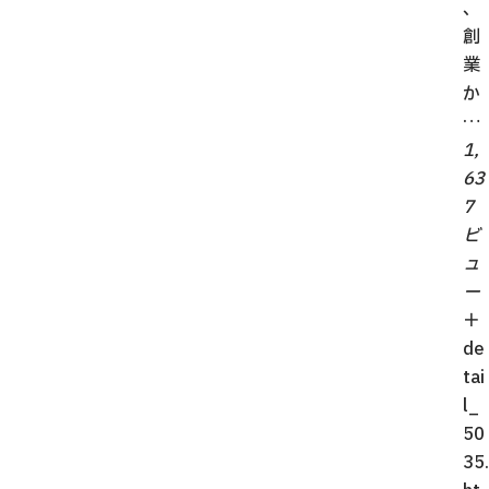
、
創
業
か
…
1,
63
7
ビ
ュ
ー
＋
de
tai
l_
50
35.