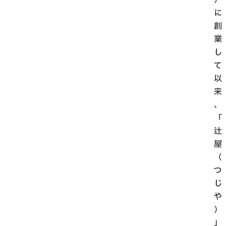
に
創
業
し
て
以
来
、
「
辻
屋
（
つ
じ
や
）
」