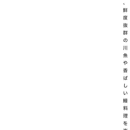
、
鮮
度
抜
群
の
川
魚
や
香
ば
し
い
鰻
料
理
を