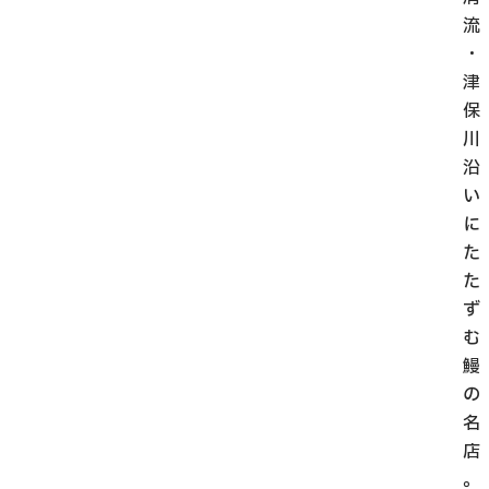
流
・
津
保
川
沿
い
に
た
た
ず
む
鰻
の
名
店
。