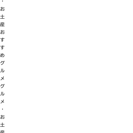
・
観光ガイド
お
せきてらす
土
せきファンクラブ
産
よくある質問
お
す
す
め
グ
パンフレット
ル
フォトライブラリー
メ
グ
動画ライブラリー
ル
メ
・
お
土
産