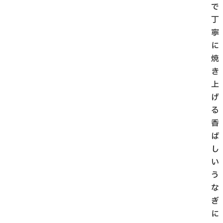
で
丁
寧
に
焼
き
上
げ
る
香
ば
し
い
う
な
ぎ
に