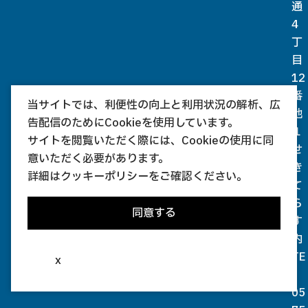
通
4
丁
目
12
番
当サイトでは、利便性の向上と利用状況の解析、広
地
告配信のためにCookieを使用しています。
１
サイトを閲覧いただく際には、Cookieの使用に同
せ
意いただく必要があります。
き
詳細は
クッキーポリシー
をご確認ください。
て
ら
同意する
す
内
TE
x
L
05