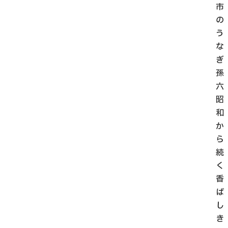
市
の
う
な
ぎ
孫
六
昭
和
か
ら
続
く
香
ば
し
き