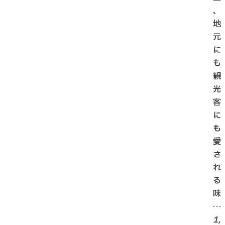
、
地
元
に
も
観
光
客
に
も
愛
さ
れ
る
味
…
1,