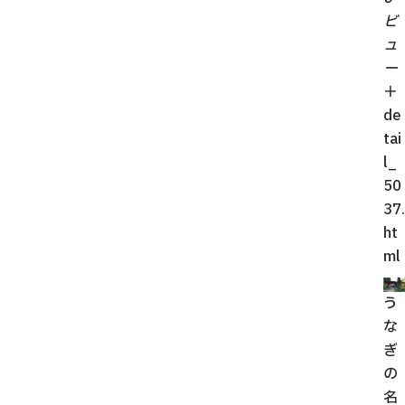
ビ
ュ
ー
＋
de
tai
l_
50
37.
ht
ml
う
な
ぎ
の
名