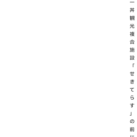
一
丼
観
光
複
合
施
設
「
せ
き
て
ら
す
」
の
前