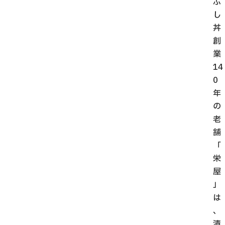
ぶ
し
丼
創
業
14
0
年
の
老
舗
「
栄
屋
」
は
、
清