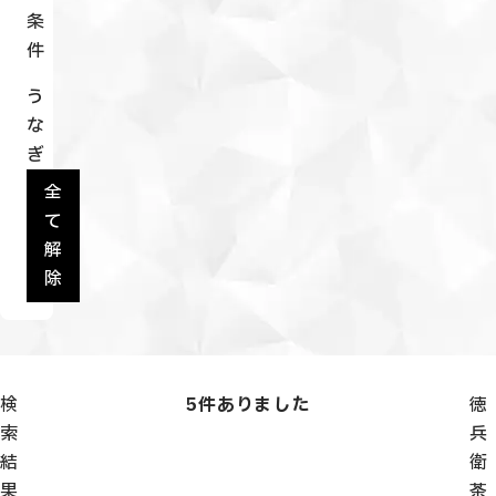
条
件
う
な
ぎ
全
て
解
除
検
5
件ありました
徳
索
兵
結
衛
果
茶