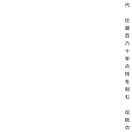
代
辻
屋
百
六
十
年
の
時
を
刻
む
伝
統
の