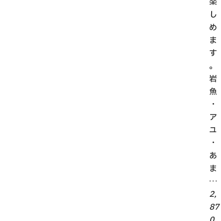
楽
し
め
ま
す
。
岩
魚
・
ア
ユ
・
あ
ま
…
2,
87
0