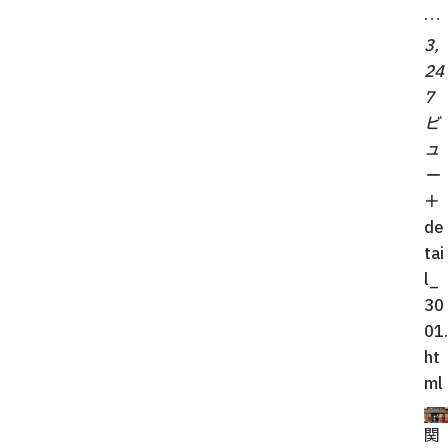
…
3,
24
7
ビ
ュ
ー
＋
de
tai
l_
30
01.
ht
ml
関