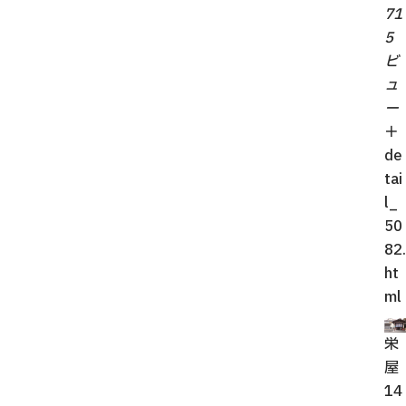
71
5
ビ
ュ
ー
＋
de
tai
l_
50
82.
ht
ml
栄
屋
14