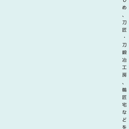
さ
じ
い
め
村
、
フ
刀
ェ
匠
ス
・
テ
刀
ィ
鍛
バ
冶
ル
工
20
房
26
、
」
鵜
が
匠
開
宅
催
な
さ
ど
れ
を