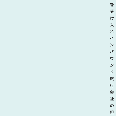
さ
を
れ
受
ま
け
し
入
た
れ
毎
イ
年
ン
6
バ
月
ウ
下
ン
旬
ド
か
旅
ら
行
7
会
月
社
上
の
旬
担