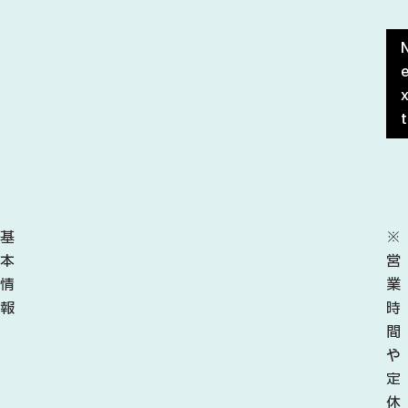
t
基
※
本
営
情
業
報
時
間
や
定
休