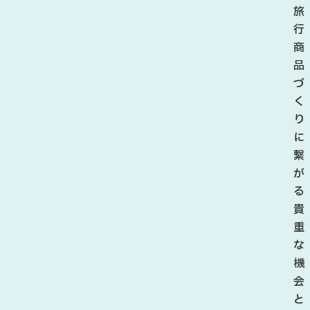
日
旅
間
行
と
商
な
品
り
づ
ま
く
し
り
た
に
。
繋
ま
が
た
る
、
貴
せ
重
き
な
親
機
善
会
大
と