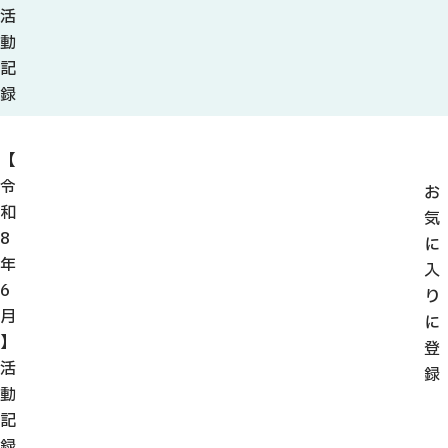
観光ガイド
活
せきてらす
動
せきファンクラブ
記
よくある質問
録
【
令
お
和
パンフレット
気
8
に
フォトライブラリー
年
入
6
り
動画ライブラリー
月
に
】
登
活
録
動
記
録