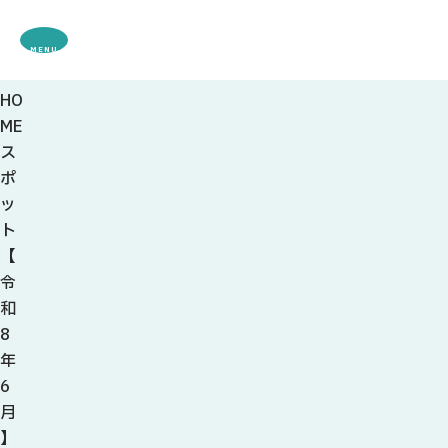
MENU
HO
観光案内
ME
特集
ス
観光
スポット・体験
ポ
グルメ・お土産
ッ
モデル
コース
ト
イベント
【
宿・キャンプ場
令
アクセス
和
8
ピックアップ
年
はじめての関
6
関の刃物
月
せきナビ地元ライター
】