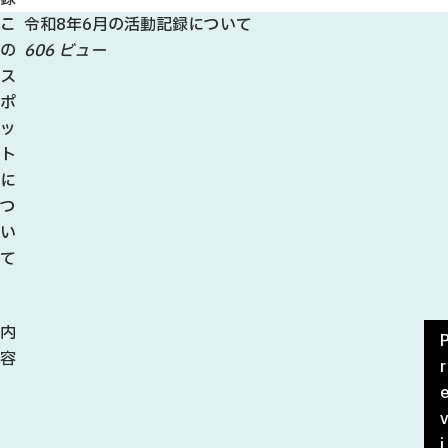
こ
令和8年6月の活動記録について
の
606 ビュー
ス
ポ
ッ
ト
に
つ
い
て
内
容
r
i