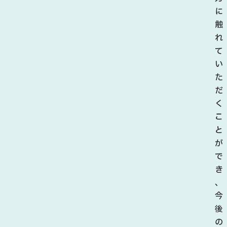
取
に
の
触
豊
れ
か
て
な
い
自
た
然
だ
と
く
魅
こ
力
と
を
が
満
で
喫
き
で
、
き
今
る
後
2
の