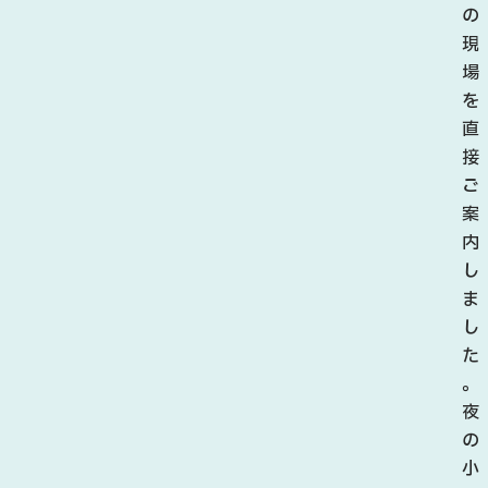
場
の
で
現
は
場
、
を
約
直
3
接
万
ご
株
案
の
内
あ
し
じ
ま
さ
し
い
た
が
。
咲
夜
き
の
誇
小