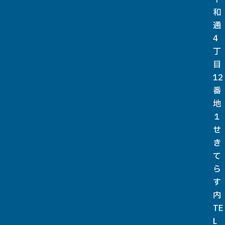
和
通
4
丁
目
12
番
地
１
せ
き
て
ら
す
内
TE
L