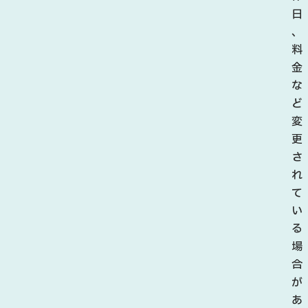
日
、
料
金
な
ど
変
更
さ
れ
て
い
る
場
合
が
あ