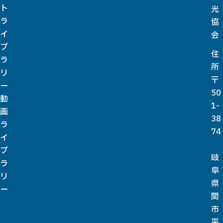
ト
光
ラ
協
イ
会
ブ
住
ラ
所
リ
〒
ー
50
動
1-
画
38
ラ
74
イ
ブ
岐
ラ
阜
リ
県
ー
関
市
平