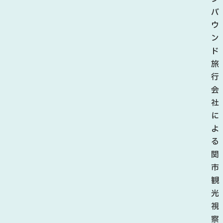
あ
バ
じ
ウ
さ
ン
い
ド
村
旅
フ
行
ェ
会
ス
社
テ
に
ィ
よ
バ
る
ル
関
20
市
26
観
が
光
開
視
催
察