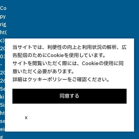
Co
py
rig
ht(
c)
当サイトでは、利便性の向上と利用状況の解析、広
20
告配信のためにCookieを使用しています。
03
サイトを閲覧いただく際には、Cookieの使用に同
-
意いただく必要があります。
20
詳細は
クッキーポリシー
をご確認ください。
26
Se
同意する
ki
Sig
ht
x
se
ein
g