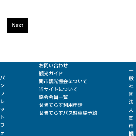
htt
Next
お問い合わせ
一
観光ガイド
パ
般
関市観光協会について
ン
社
当サイトについて
フ
団
協会会員一覧
レ
法
せきてらす利用申請
ッ
人
せきてらすバス駐車場予約
ト
関
フ
市
ォ
観