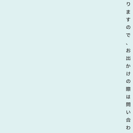
り
ま
す
の
で
、
お
出
か
け
の
際
は
問
い
合
わ