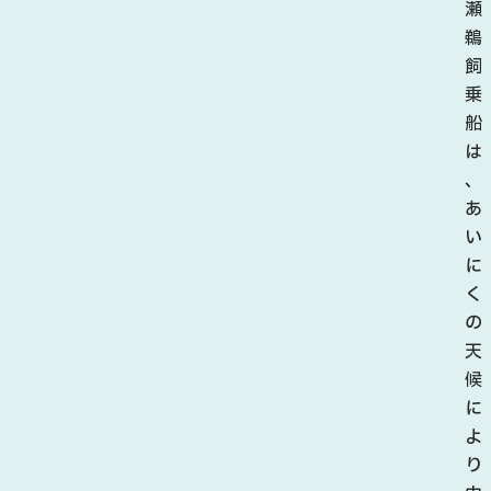
る
瀬
美
鵜
し
飼
い
乗
景
船
色
は
と
、
と
あ
も
い
に
に
、
く
地
の
元
天
な
候
ら
に
で
よ
は
り