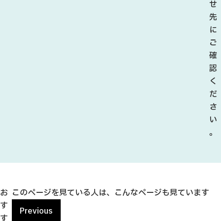
せ
先
に
ご
確
認
く
だ
さ
い
。
お
このページを見ている人は、こんなページも見ています
す
Previous
す