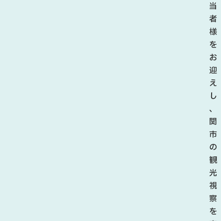
に
当
開
者
催
様
さ
を
れ
お
る
迎
「
え
板
し
取
、
あ
関
じ
市
さ
の
い
観
ま
光
つ
視
り
察
」
を