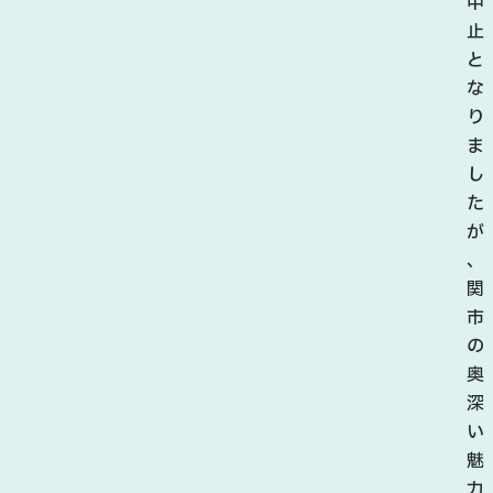
の
中
催
止
し
と
や
な
特
り
産
ま
品
し
の
た
販
が
売
、
な
関
ど
市
が
の
行
奥
わ
深
れ
い
、
魅
板
力