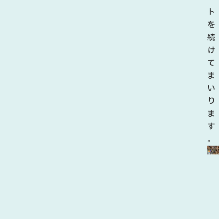
板
ト
取
を
地
続
域
け
が
て
誇
ま
る
い
美
り
し
ま
い
す
自
。
然
や
初
夏
の
風