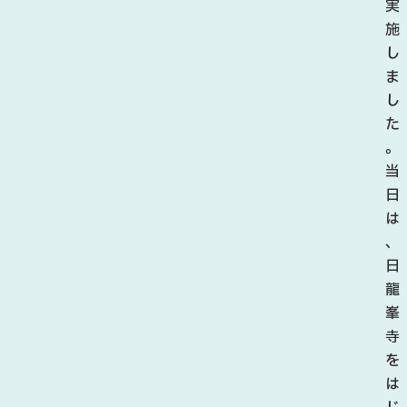
。
実
今
施
年
し
も
ま
6
し
月
た
27
。
日
当
・
日
28
は
日
、
に
日
「
龍
板
峯
取
寺
あ
を
じ
は