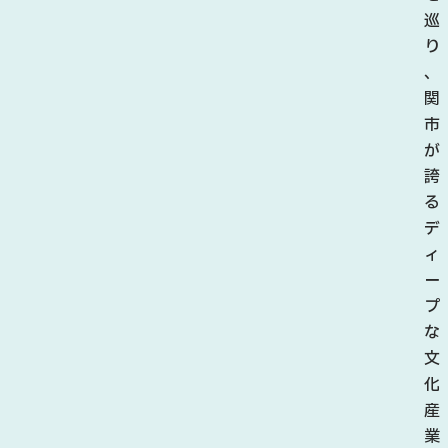
、
巡
多
り
く
、
の
関
来
市
場
が
者
誇
で
る
に
デ
ぎ
ィ
わ
ー
い
プ
ま
な
し
文
た
化
。
産
会
業