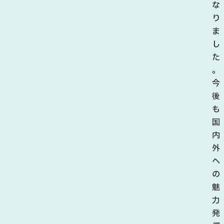
使
な
も
り
司
ま
会
し
と
た
し
。
て
今
イ
後
ベ
も
ン
国
ト
内
を
外
盛
へ
り
の
上
魅
げ
力
、
発