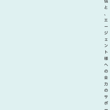
会
信
場
と
は
、
終
エ
始
ー
笑
ジ
顔
ェ
と
ン
活
ト
気
様
に
へ
包
の
ま
全
れ
力
ま
の
し
サ
た
ポ
。
ー