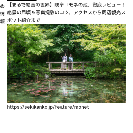
美
【まるで絵画の世界】岐阜「モネの池」徹底レビュー！
「
め
絶景の見頃＆写真撮影のコツ、アクセスから周辺観光ス
ど
情
ポット紹介まで
報
https://sekikanko.jp/feature/monet