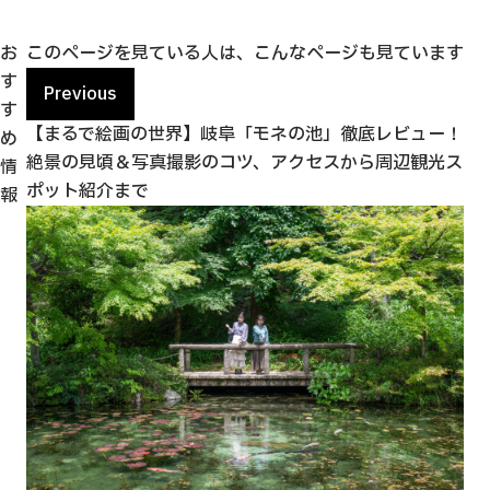
お
このページを見ている人は、こんなページも見ています
す
Previous
す
すす
【まるで絵画の世界】岐阜「モネの池」徹底レビュー！
「
め
絶景の見頃＆写真撮影のコツ、アクセスから周辺観光ス
ど
情
ポット紹介まで
報
htt