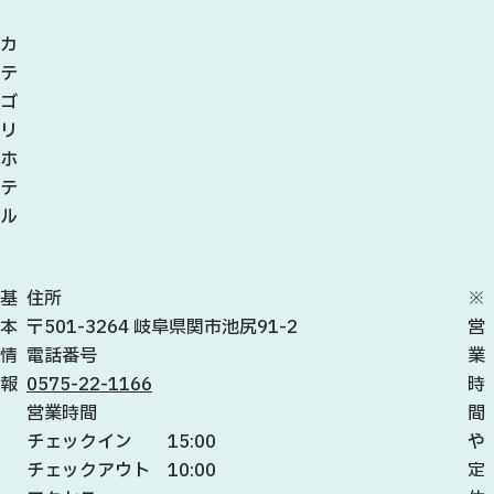
カ
テ
ゴ
リ
ホ
テ
ル
基
住所
※
本
〒501-3264 岐阜県関市池尻91-2
営
情
電話番号
業
報
0575-22-1166
時
営業時間
間
チェックイン 15:00
や
チェックアウト 10:00
定