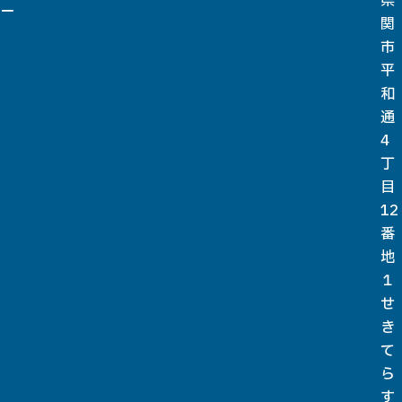
県
ー
関
市
平
和
通
4
丁
目
12
番
地
１
せ
き
て
ら
す