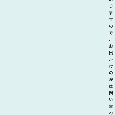
り
ま
す
の
で
、
お
出
か
け
の
際
は
問
い
合
わ