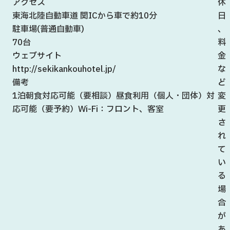
アクセス
休
東海北陸自動車道 関ICから車で約10分
日
駐車場(普通自動車)
、
70台
料
ウェブサイト
金
http://sekikankouhotel.jp/
な
備考
ど
1泊朝食対応可能（要相談）昼食利用（個人・団体）対
変
応可能（要予約）Wi-Fi：フロント、客室
更
さ
れ
て
い
る
場
合
が
あ