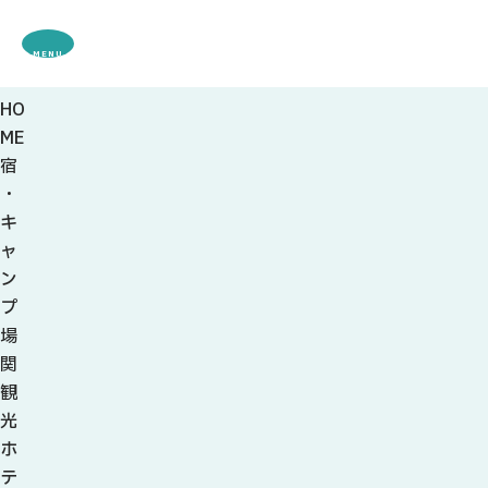
MENU
HO
観光案内
ME
特集
宿
観光
スポット・体験
・
グルメ・お土産
キ
モデル
コース
ャ
イベント
ン
宿・キャンプ場
プ
アクセス
場
関
ピックアップ
観
はじめての関
光
関の刃物
ホ
せきナビ地元ライター
テ