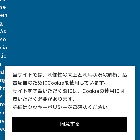
se
ein
g
As
so
cia
tio
n
all
当サイトでは、利便性の向上と利用状況の解析、広
rig
告配信のためにCookieを使用しています。
ht
サイトを閲覧いただく際には、Cookieの使用に同
s
意いただく必要があります。
re
詳細は
クッキーポリシー
をご確認ください。
se
rv
同意する
ed.