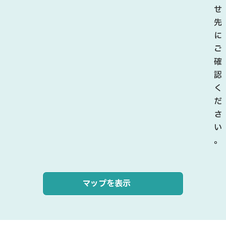
せ
先
に
ご
確
認
く
だ
さ
い
。
マップを表示