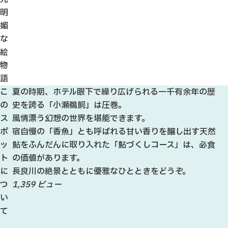
明
媚
な
絵
物
語
こ
夏の時期、ホテル眼下で繰り広げられる一千有余年の歴
の
史を誇る「小瀬鵜飼」は圧巻。
ス
風情漂う幻想の世界を堪能できます。
ポ
宿自慢の「香魚」とも呼ばれる甘い香りを醸し出す天然
ッ
鮎をふんだんに取り入れた「鮎づくしコース」は、必食
ト
の価値があります。
に
長良川の絶景とともに優雅なひとときをどうぞ。
つ
1,359 ビュー
い
て