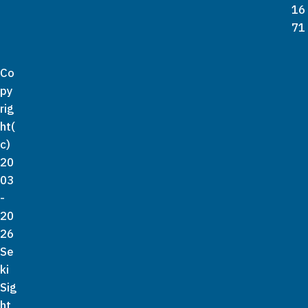
16
71
Co
py
rig
ht(
c)
20
03
-
20
26
Se
ki
Sig
ht