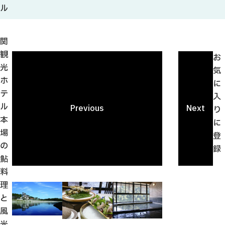
観光ガイド
ル
せきてらす
せきファンクラブ
関
よくある質問
観
お
光
気
ホ
に
テ
入
ル
パンフレット
Previous
Next
り
本
に
フォトライブラリー
場
登
の
録
動画ライブラリー
鮎
料
理
と
風
光