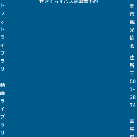
せきてらすバス駐車場予約
ト
関
フ
市
ォ
観
ト
光
ラ
協
イ
会
ブ
住
ラ
所
リ
〒
ー
50
動
1-
画
38
ラ
74
イ
ブ
岐
ラ
阜
リ