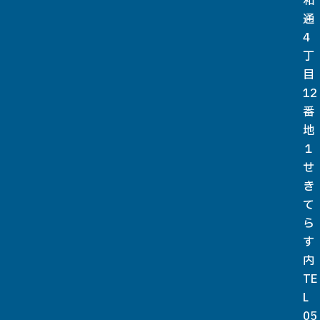
和
通
4
丁
目
12
番
地
１
せ
き
て
ら
す
内
TE
L
05