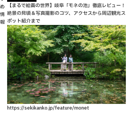
美
【まるで絵画の世界】岐阜「モネの池」徹底レビュー！
「
め
絶景の見頃＆写真撮影のコツ、アクセスから周辺観光ス
ど
情
ポット紹介まで
報
htt
https://sekikanko.jp/feature/monet