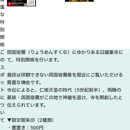
重
な
特
別
開
帳
こ
両面宿儺（りょうめんすくな）にゆかりある日龍峯寺に
の
て、特別開帳を行います。
ス
ポ
普段は拝観できない両面宿儺像を間近にご覧いただける
ッ
貴重な機会です。
ト
寺伝によると、仁徳天皇の時代（5世紀前半）、飛騨の
に
豪族・両面宿儺がこの地で神龍を退け、寺を開創したと
つ
伝えられています。
い
て
▼限定御朱印（2種類）
・書置き：500円