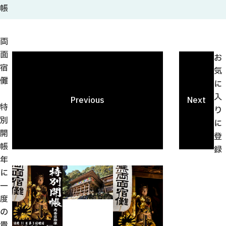
観光ガイド
帳
せきてらす
せきファンクラブ
両
よくある質問
面
お
宿
気
儺
に
入
Previous
Next
特
パンフレット
り
別
に
フォトライブラリー
開
登
帳
録
動画ライブラリー
年
に
一
度
の
貴