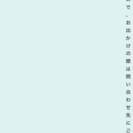
で
、
お
出
か
け
の
際
は
問
い
合
わ
せ
先
に
ご