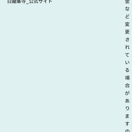
日龍峯寺_公式サイト
金
な
ど
変
更
さ
れ
て
い
る
場
合
が
あ
り
ま
す
の