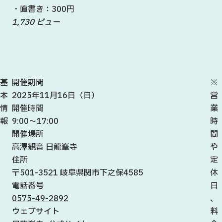
・直書き：300円
1,730 ビュー
基
開催期間
※
本
2025年11月16日（日）
営
情
開催時間
業
報
9:00～17:00
時
開催場所
間
高澤観音 日龍峯寺
や
住所
定
〒501-3521 岐阜県関市下之保4585
休
電話番号
日
0575-49-2892
、
ウェブサイト
料