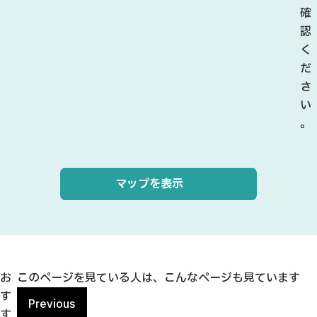
確
認
く
だ
さ
い
。
マップを表示
お
このページを見ている人は、こんなページも見ています
す
Previous
す