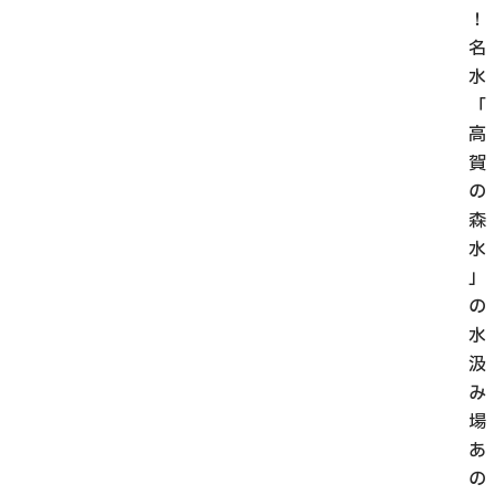
！
名
水
「
高
賀
の
森
水
」
の
水
汲
み
場
あ
の