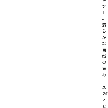
水
」
。
清
ら
か
な
自
然
の
恵
み
…
2,
75
2
ビ