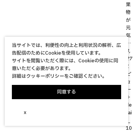
果
物
が
元
気
…
当サイトでは、利便性の向上と利用状況の解析、広
3,
告配信のためにCookieを使用しています。
27
サイトを閲覧いただく際には、Cookieの使用に同
1
意いただく必要があります。
ビ
詳細は
クッキーポリシー
をご確認ください。
ュ
ー
同意する
＋
de
x
tai
l_
10