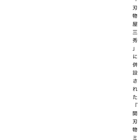
刃
物
屋
三
秀
」
に
併
設
さ
れ
た
『
関
刃
物
ミ