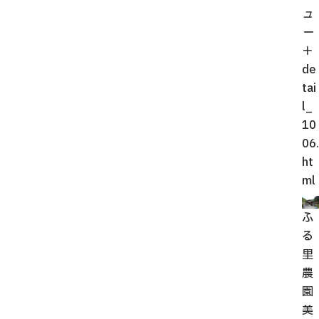
ュ
ー
＋
de
tai
l_
10
06.
ht
ml
ふ
る
里
農
園
美