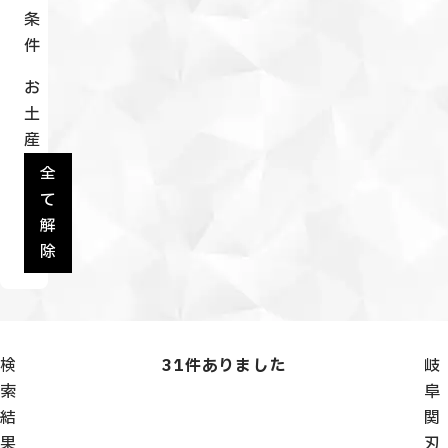
条
件
お
土
産
全
て
解
除
検
31
件ありました
岐
索
阜
結
関
果
刃