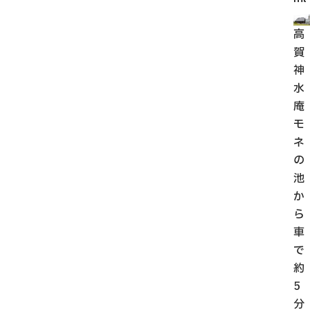
高
賀
神
水
庵
モ
ネ
の
池
か
ら
車
で
約
5
分