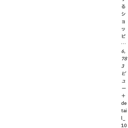
る
シ
ョ
ッ
ピ
…
6,
78
3
ビ
ュ
ー
＋
de
tai
l_
10