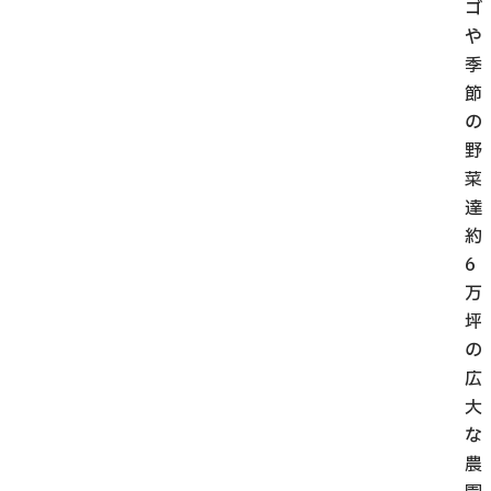
ゴ
や
季
節
の
野
菜
達
約
6
万
坪
の
広
大
な
農