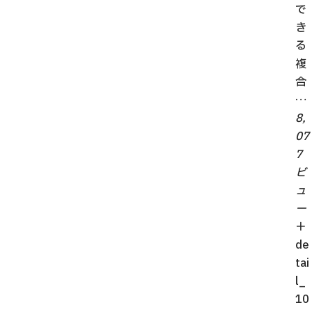
で
き
る
複
合
…
8,
07
7
ビ
ュ
ー
＋
de
tai
l_
10