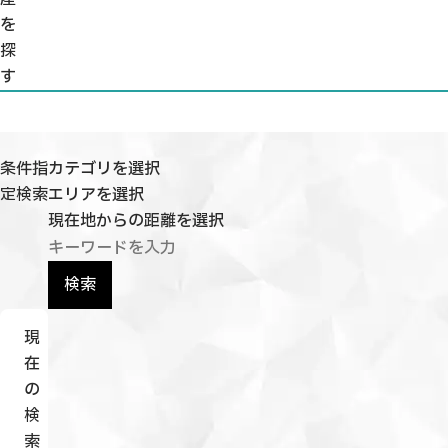
を
探
す
条件指
カテゴリを選択
定検索
エリアを選択
現在地からの距離を選択
検索
現
在
の
検
索