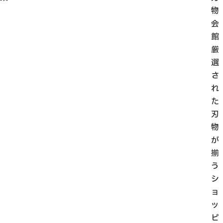
物
会
館
厳
選
さ
れ
た
刃
物
が
揃
う
シ
ョ
ッ
ピ