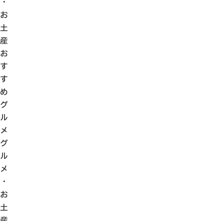
・
観光ガイド
お
せきてらす
土
せきファンクラブ
産
よくある質問
お
す
す
め
グ
パンフレット
ル
フォトライブラリー
メ
グ
動画ライブラリー
ル
メ
・
お
土
産