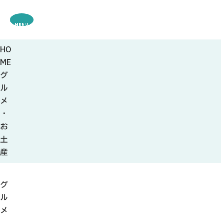
MENU
HO
観光案内
ME
特集
グ
観光
スポット・体験
ル
グルメ・お土産
メ
モデル
コース
・
イベント
お
宿・キャンプ場
土
アクセス
産
ピックアップ
グ
はじめての関
ル
関の刃物
メ
せきナビ地元ライター