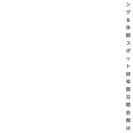
ン
グ
＆
体
験
ス
ポ
ッ
ト
岐
阜
関
刃
物
会
館
は