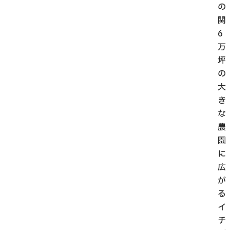
の
関
6
万
坪
の
大
き
な
農
園
に
広
が
る
イ
チ