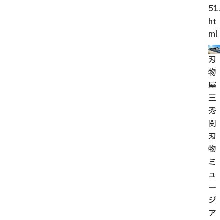
51.
ht
ml
刃
物
屋
三
秀
関
刃
物
ミ
ュ
ー
ジ
ア