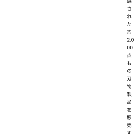
選
さ
れ
た
約
2,0
00
点
も
の
刃
物
製
品
を
販
売
す