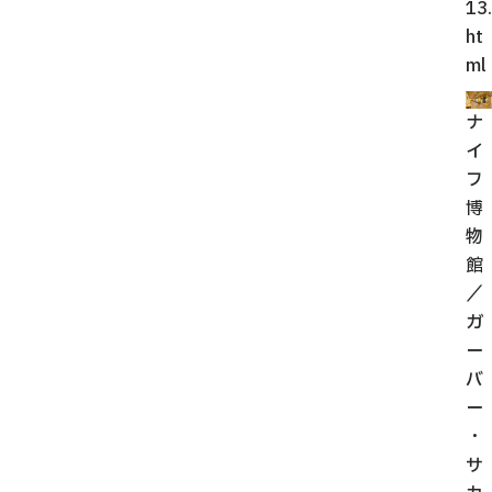
13.
ht
ml
ナ
イ
フ
博
物
館
／
ガ
ー
バ
ー
・
サ