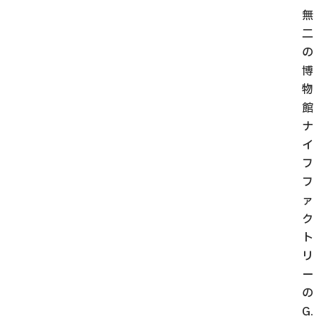
無
二
の
博
物
館
ナ
イ
フ
フ
ァ
ク
ト
リ
ー
の
G.