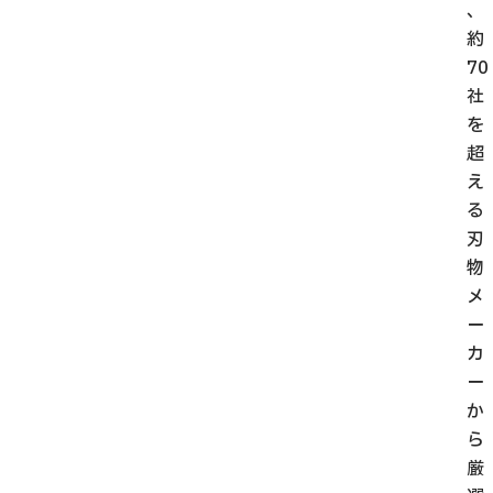
、
約
70
社
を
超
え
る
刃
物
メ
ー
カ
ー
か
ら
厳