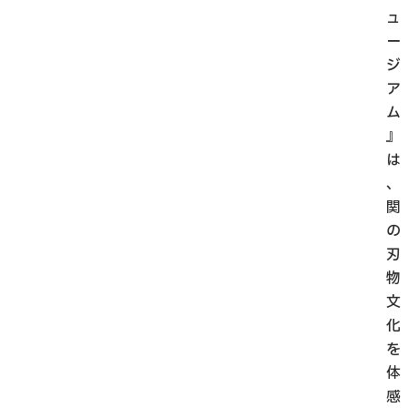
ュ
ー
ジ
ア
ム
』
は
、
関
の
刃
物
文
化
を
体
感