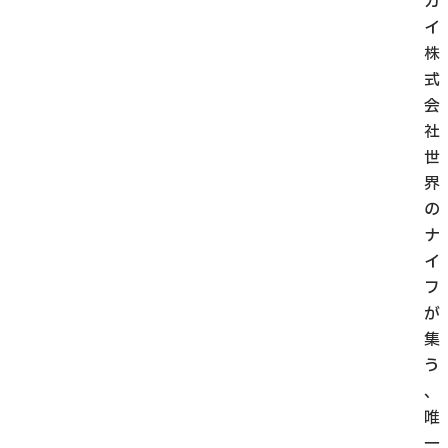
カ
イ
株
式
会
社
世
界
の
ナ
イ
フ
が
集
う
、
唯
一