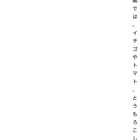
園
で
は
、
イ
チ
ゴ
や
ト
マ
ト
、
と
う
も
ろ
こ
し