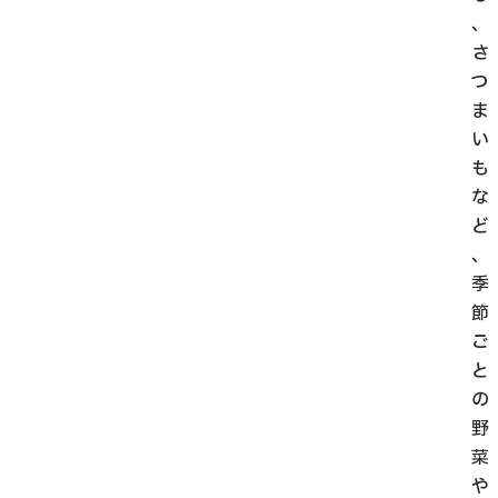
、
さ
つ
ま
い
も
な
ど
、
季
節
ご
と
の
野
菜
や