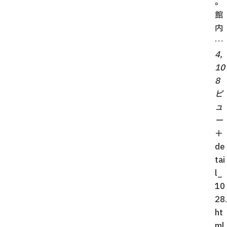
。
館
内
…
4,
10
8
ビ
ュ
ー
＋
de
tai
l_
10
28.
ht
ml