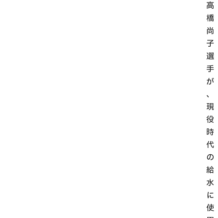
高
橋
尚
子
選
手
が
、
現
役
時
代
の
給
水
に
使