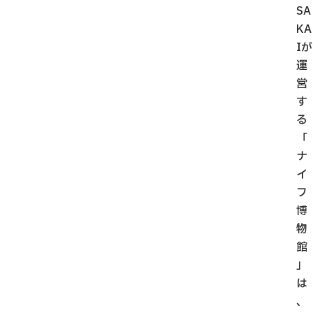
SA
KA
Iが
運
営
す
る
「
ナ
イ
フ
博
物
館
」
は
、