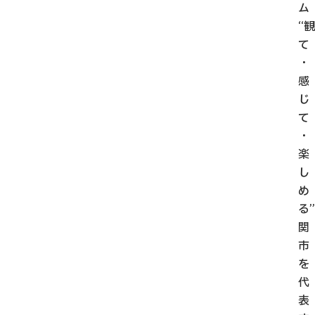
ム
“観
て
・
感
じ
て
・
楽
し
め
る”
関
市
を
代
表