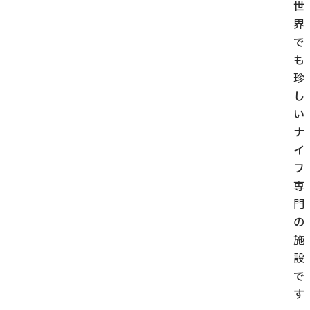
世
界
で
も
珍
し
い
ナ
イ
フ
専
門
の
施
設
で
す