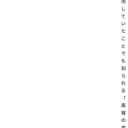
用
し
て
い
た
こ
と
で
も
知
ら
れ
る
「
高
賀
の
森