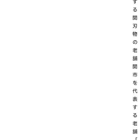
す
る
関
刃
物
の
老
舗
関
市
を
代
表
す
る
老
舗
「