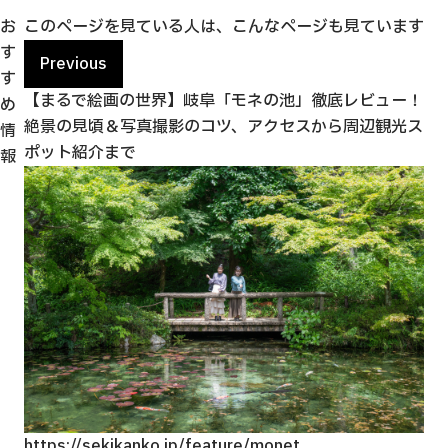
お
このページを見ている人は、こんなページも見ています
す
Previous
す
ズス
【まるで絵画の世界】岐阜「モネの池」徹底レビュー！
「
め
絶景の見頃＆写真撮影のコツ、アクセスから周辺観光ス
ど
情
ポット紹介まで
報
https://sekikanko.jp/feature/monet