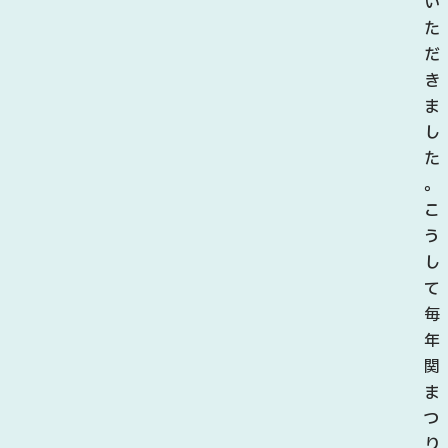
い
た
だ
き
ま
し
た
。
こ
う
し
て
毎
年
関
ま
つ
り