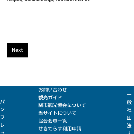
htt
Next
お問い合わせ
一
観光ガイド
パ
般
関市観光協会について
ン
社
当サイトについて
フ
団
協会会員一覧
レ
法
せきてらす利用申請
ッ
人