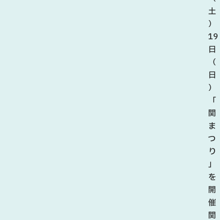
土
）
19
日
（
日
）
「
関
ま
つ
り
」
を
開
催
関