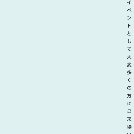
イ
ベ
ン
ト
と
し
て
大
変
多
く
の
方
に
ご
来
場