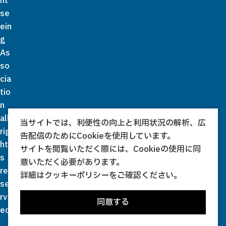
ht
se
ein
g
As
so
cia
tio
n
all
当サイトでは、利便性の向上と利用状況の解析、広
rig
告配信のためにCookieを使用しています。
ht
サイトを閲覧いただく際には、Cookieの使用に同
s
意いただく必要があります。
re
詳細は
クッキーポリシー
をご確認ください。
se
rv
同意する
ed.