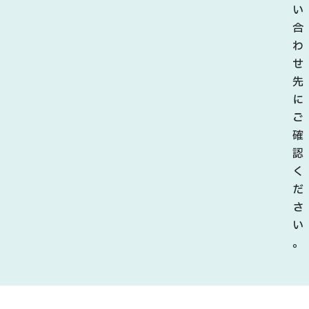
い
合
わ
せ
先
に
ご
確
認
く
だ
さ
い
。