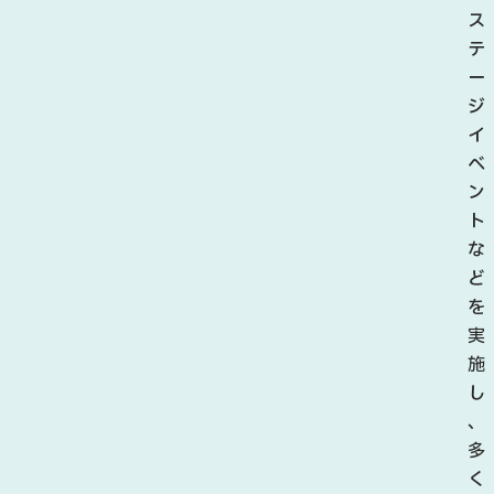
ス
テ
ー
ジ
イ
ベ
ン
ト
な
ど
を
実
施
し
、
多
く