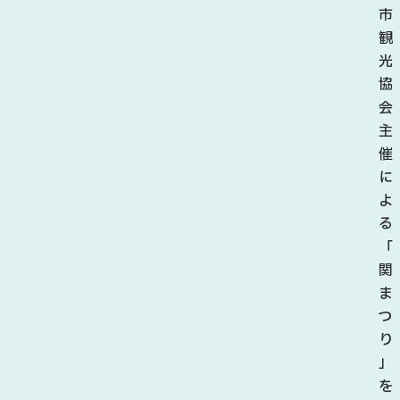
市
観
光
協
会
主
催
に
よ
る
「
関
ま
つ
り
」
を