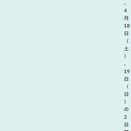
、
4
月
18
日
（
土
）
、
19
日
（
日
）
の
2
日