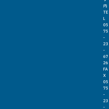
内
TE
L
05
75
-
23
-
67
26
FA
X
05
75
-
23
-