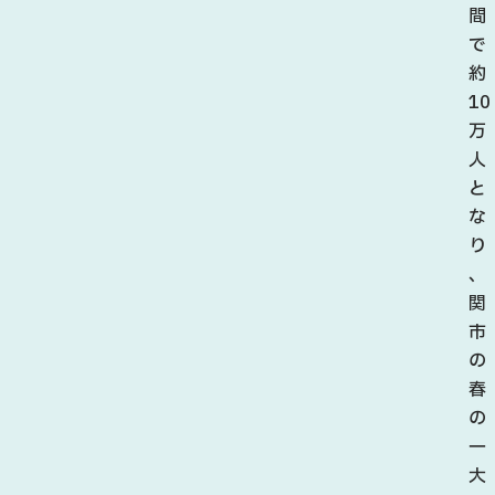
間
で
約
10
万
人
と
な
り
、
関
市
の
春
の
一
大