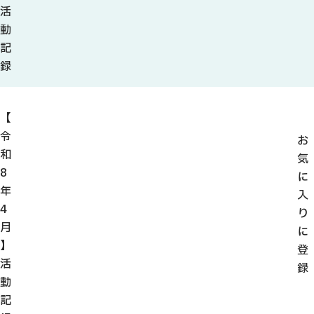
観光ガイド
活
せきてらす
動
せきファンクラブ
記
よくある質問
録
【
令
お
パンフレット
和
気
8
に
フォトライブラリー
年
入
4
り
動画ライブラリー
月
に
】
登
活
録
動
記