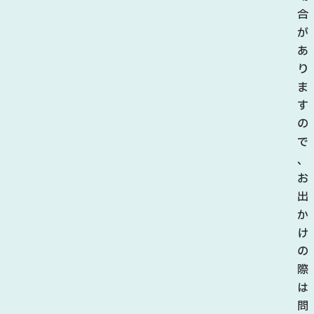
合
が
あ
り
ま
す
の
で
、
お
出
か
け
の
際
は
問