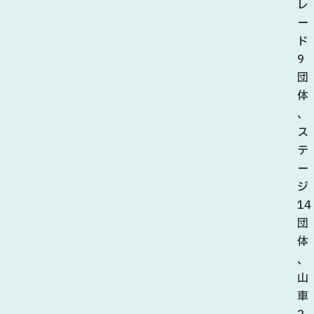
レ
ー
ド
9
団
体
、
ス
テ
ー
ジ
14
団
体
、
山
車