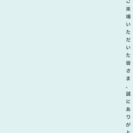
ご
来
場
い
た
だ
い
た
皆
さ
ま
、
誠
に
あ
り
が
と