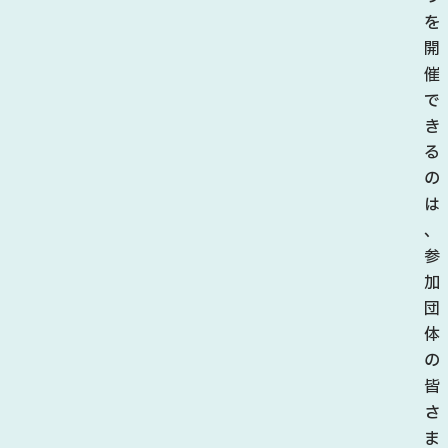
を
開
催
で
き
る
の
は
、
参
加
団
体
の
皆
さ
ま