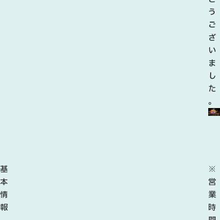
う
ご
ざ
い
ま
し
た
。
基
※
本
営
情
業
報
時