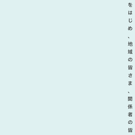
を
は
じ
め
、
地
域
の
皆
さ
ま
、
関
係
者
の
皆