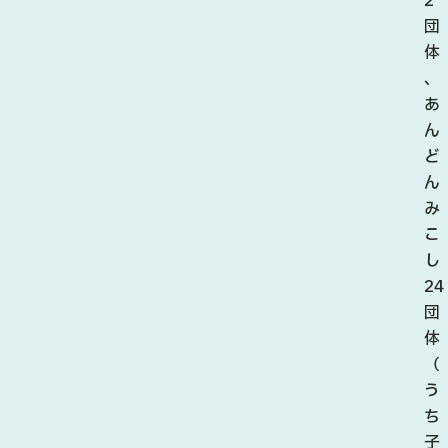
2
団
体
、
あ
ん
ど
ん
み
こ
し
24
団
体
（
う
ち
子