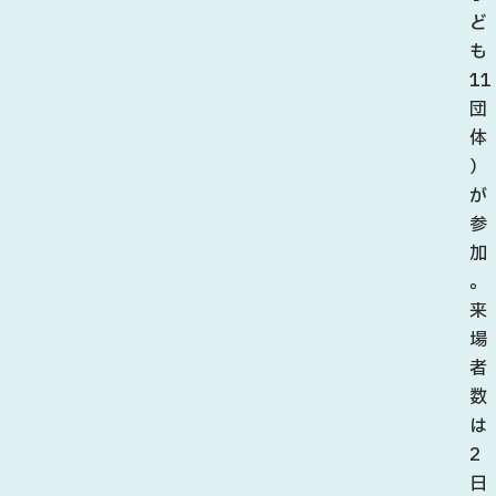
ど
も
11
団
体
）
が
参
加
。
来
場
者
数
は
2
日