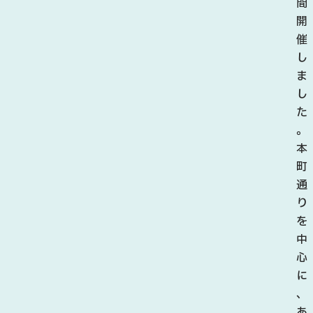
間
開
催
し
ま
し
た
。
本
町
通
り
を
中
心
に
、
あ