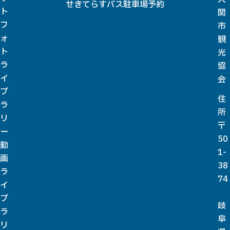
せきてらすバス駐車場予約
ト
関
フ
市
ォ
観
ト
光
ラ
協
イ
会
ブ
住
ラ
所
リ
〒
ー
50
動
1-
画
38
ラ
74
イ
ブ
岐
ラ
阜
リ