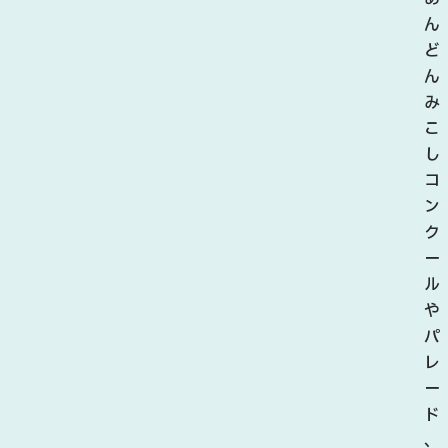
ん
ど
ん
み
こ
し
コ
ン
ク
ー
ル
や
パ
レ
ー
ド
、