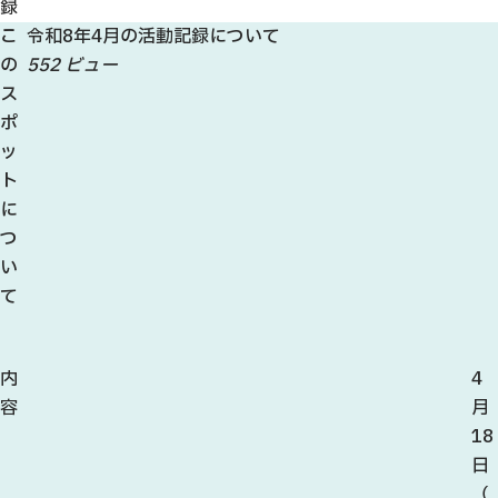
録
こ
令和8年4月の活動記録について
の
552 ビュー
ス
ポ
ッ
ト
に
つ
い
て
内
4
容
月
18
日
（