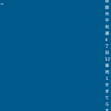
県
ー
関
市
平
和
通
4
丁
目
12
番
地
１
せ
き
て
ら
す