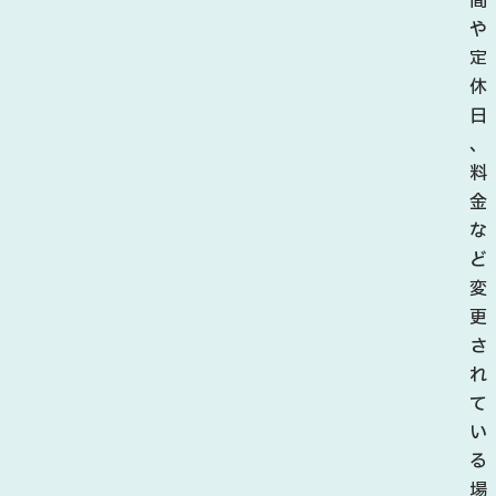
間
や
定
休
日
、
料
金
な
ど
変
更
さ
れ
て
い
る
場