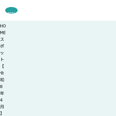
MENU
HO
観光案内
ME
特集
ス
観光
スポット・体験
ポ
グルメ・お土産
ッ
モデル
コース
ト
イベント
【
宿・キャンプ場
令
アクセス
和
8
ピックアップ
年
はじめての関
4
関の刃物
月
せきナビ地元ライター
】