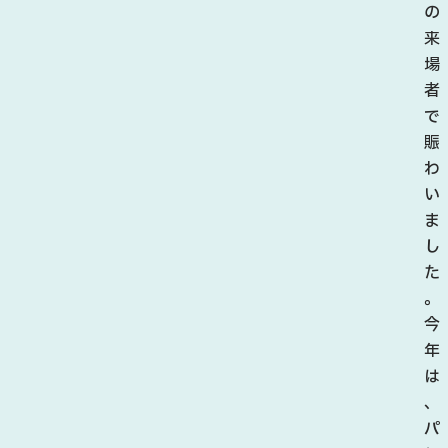
の
来
場
者
で
賑
わ
い
ま
し
た
。
今
年
は
、
パ