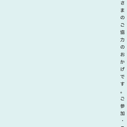
さ
ま
の
ご
協
力
の
お
か
げ
で
す
。
ご
参
加
・