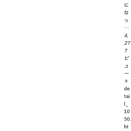
に
な
っ
…
4,
27
7
ビ
ュ
ー
＋
de
tai
l_
10
50.
ht