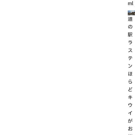
ml
道
の
駅
ラ
ス
テ
ン
ほ
ら
ど
キ
ウ
イ
が
お