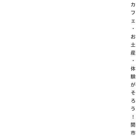
カ
フ
ェ
・
お
土
産
・
体
験
が
そ
ろ
う
！
関
市