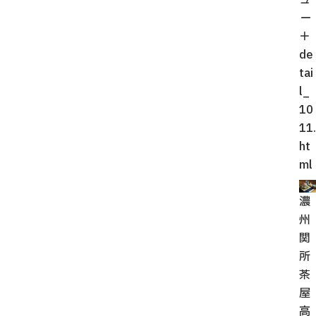
ー
＋
de
tai
l_
10
11.
ht
ml
濃
州
関
所
茶
屋
高