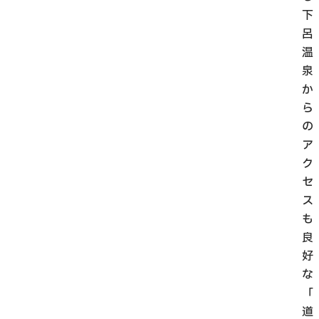
下
呂
温
泉
か
ら
の
ア
ク
セ
ス
も
良
好
な
「
道