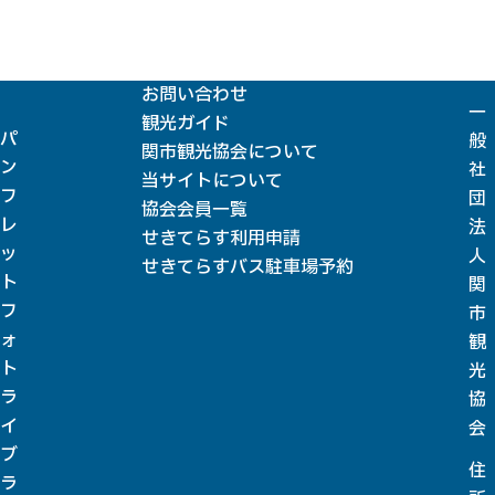
お問い合わせ
一
観光ガイド
パ
般
関市観光協会について
ン
社
当サイトについて
フ
団
協会会員一覧
レ
法
せきてらす利用申請
ッ
人
せきてらすバス駐車場予約
ト
関
フ
市
ォ
観
ト
光
ラ
協
イ
会
ブ
住
ラ