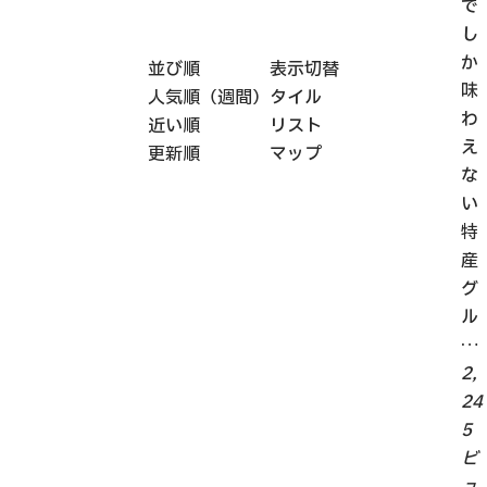
で
し
か
並び順
表示切替
味
人気順（週間）
タイル
わ
近い順
リスト
え
更新順
マップ
な
い
特
産
グ
ル
…
2,
24
5
ビ
ュ