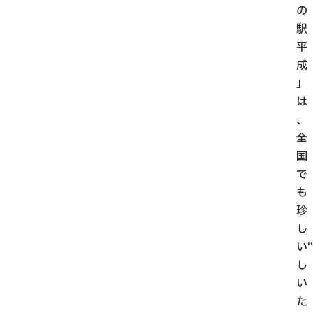
の
駅
平
成
」
は
、
全
国
で
も
珍
し
い“
し
い
た