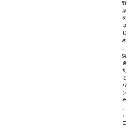
野
菜
を
は
じ
め
、
焼
き
た
て
パ
ン
や
、
こ
こ