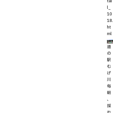
tai
l_
10
18.
ht
ml
道
の
駅
む
げ
川
毎
朝
、
採
れ