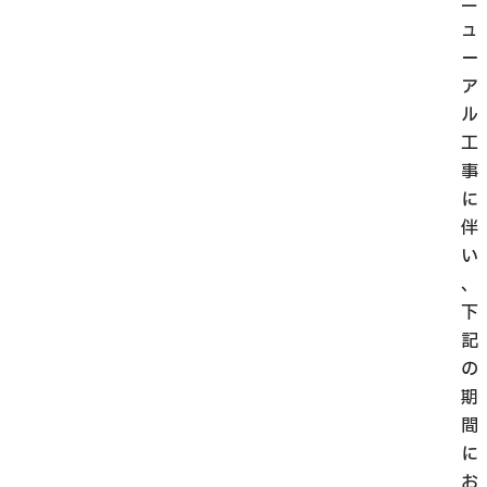
ニ
ュ
ー
ア
ル
工
事
に
伴
い
、
下
記
の
期
間
に
お