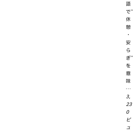
語
で“
休
憩
・
安
ら
ぎ”
を
意
味
…
3,
23
0
ビ
ュ