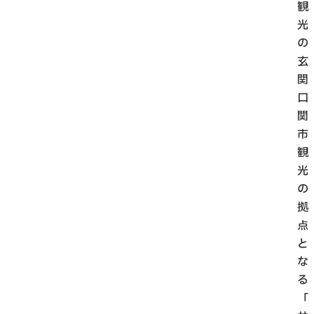
観
光
の
玄
関
口
関
市
観
光
の
拠
点
と
な
る
「