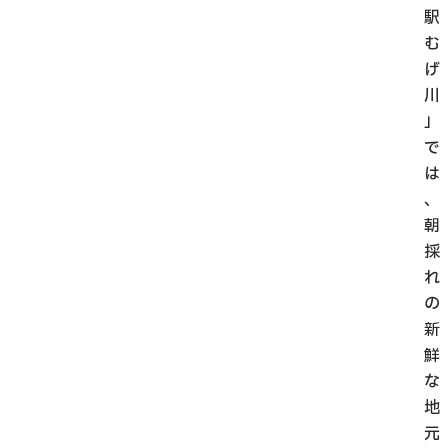
駅
む
げ
川
」
で
は
、
朝
採
れ
の
新
鮮
な
地
元