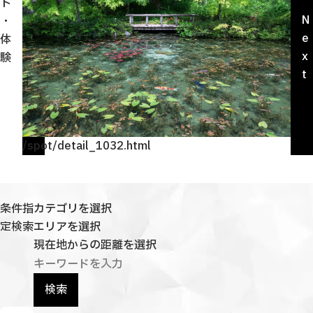
r
ト
観光ガイド
e
N
・
せきてらす
v
e
体
せきファンクラブ
i
x
験
よくある質問
o
t
u
s
/spot/detail_1032.html
/sp
パンフレット
フォトライブラリー
条件指
カテゴリを選択
動画ライブラリー
定検索
エリアを選択
現在地からの距離を選択
検索