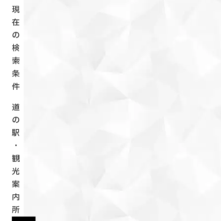
現
在
の
検
索
条
件
道
の
駅
・
観
光
案
内
所