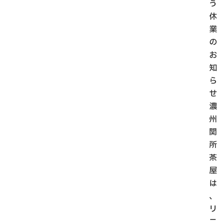
う
休
業
の
お
知
ら
せ
濃
州
関
所
茶
屋
は
、
リ