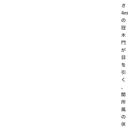
さ
4m
の
冠
木
門
が
目
を
引
く
、
関
所
風
の
休