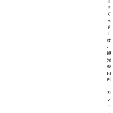
せ
き
て
ら
す
」
は
、
観
光
案
内
所
・
カ
フ
ェ
・