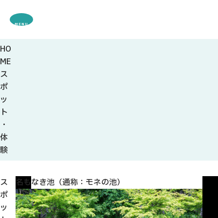
MENU
HO
観光案内
ME
特集
ス
観光
スポット・体験
ポ
グルメ・お土産
ッ
モデル
コース
ト
イベント
・
宿・キャンプ場
体
アクセス
験
ピックアップ
ス
名もなき池（通称：モネの池）
株杉
はじめての関
ポ
関の刃物
P
ッ
せきナビ地元ライター