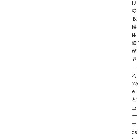
け
の
収
穫
体
験”
が
で
…
2,
75
6
ビ
ュ
ー
＋
de