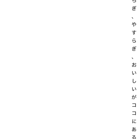
ろ
ぎ
、
や
す
ら
ぎ
、
お
い
し
い
が
コ
コ
に
あ
る