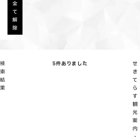
全
て
解
除
検
5
件ありました
せ
索
き
結
て
果
ら
す
観
光
案
内
・