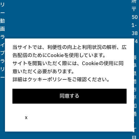
所
リ
〒
ー
50
動
1-
画
38
ラ
74
イ
当サイトでは、利便性の向上と利用状況の解析、広
ブ
告配信のためにCookieを使用しています。
岐
ラ
サイトを閲覧いただく際には、Cookieの使用に同
阜
リ
意いただく必要があります。
県
ー
詳細は
クッキーポリシー
をご確認ください。
関
市
同意する
平
和
通
x
4
丁
目