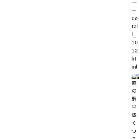
ー
＋
de
tai
l_
10
12.
ht
ml
道
の
駅
平
成
く
つ