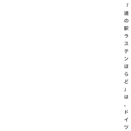
「
道
の
駅
ラ
ス
テ
ン
ほ
ら
ど
」
は
、
ド
イ
ツ