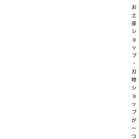
お
土
産
シ
ョ
ッ
プ
・
刃
物
シ
ョ
ッ
プ
が
一
つ