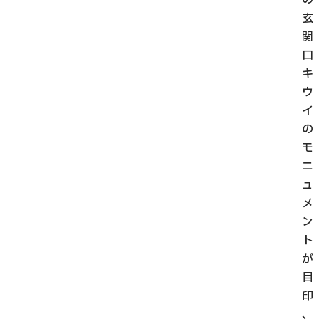
玄
関
口
キ
ウ
イ
の
モ
ニ
ュ
メ
ン
ト
が
目
印
、