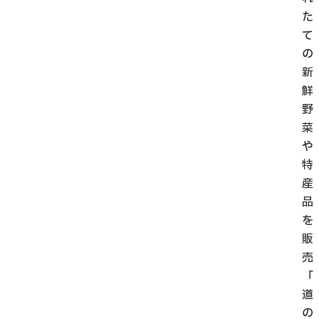
た
て
の
新
鮮
野
菜
や
特
産
品
を
販
売
「
道
の