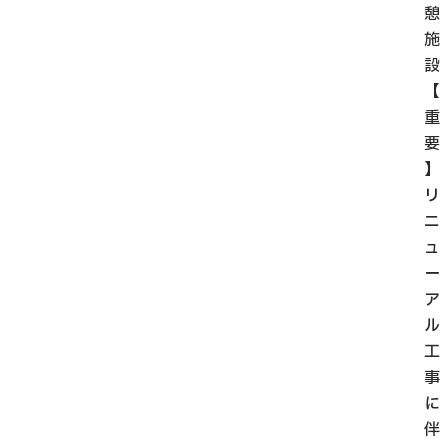
憩
施
設
【
重
要
】
リ
ニ
ュ
ー
ア
ル
工
事
に
伴