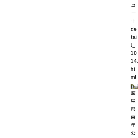
ュ
ー
＋
de
tai
l_
10
14.
ht
ml
岐
阜
県
百
年
公