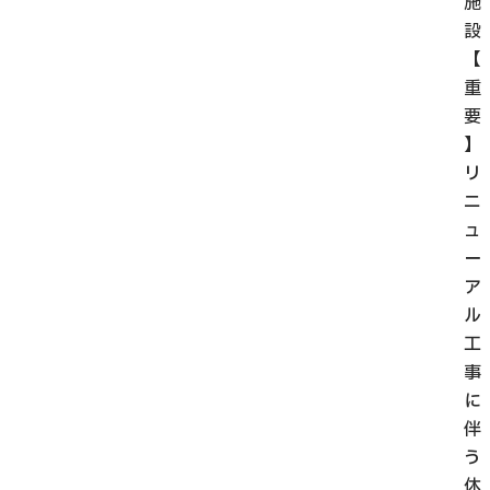
施
設
【
重
要
】
リ
ニ
ュ
ー
ア
ル
工
事
に
伴
う
休