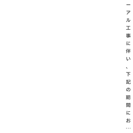
ー
ア
ル
工
事
に
伴
い
、
下
記
の
期
間
に
お
…