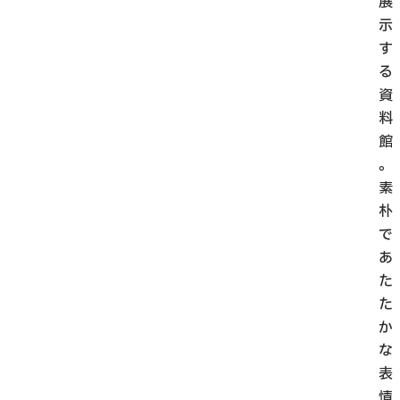
展
示
す
る
資
料
館
。
素
朴
で
あ
た
た
か
な
表
情