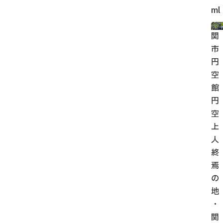
ml
関
市
円
空
館
円
空
上
人
終
焉
の
地
・
関