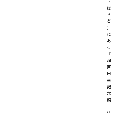
（
ほ
ら
ど
）
に
あ
る
「
洞
戸
円
空
記
念
館
」