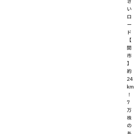
さ
い
ロ
ー
ド
【
関
市
】
約
24
km
！
7
万
株
の
あ