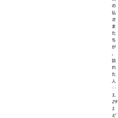
の
仏
さ
ま
た
ち
が
、
訪
れ
た
人
…
1,
29
1
ビ