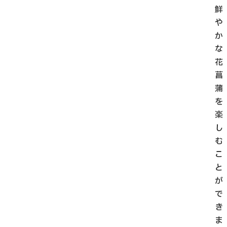
鮮
や
か
な
花
菖
蒲
を
楽
し
む
こ
と
が
で
き
ま