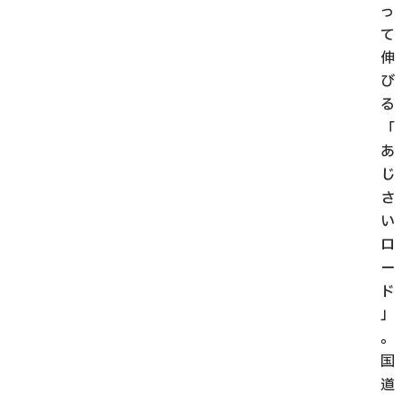
っ
て
伸
び
る
「
あ
じ
さ
い
ロ
ー
ド
」
。
国
道