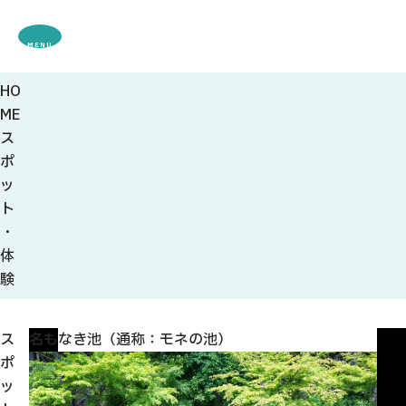
MENU
HO
観光案内
ME
特集
ス
観光
スポット・体験
ポ
グルメ・お土産
ッ
モデル
コース
ト
イベント
・
宿・キャンプ場
体
アクセス
験
ピックアップ
ス
名もなき池（通称：モネの池）
株杉
はじめての関
ポ
関の刃物
P
ッ
せきナビ地元ライター