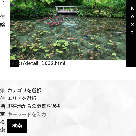
r
ト
観光ガイド
e
N
・
せきてらす
v
e
体
せきファンクラブ
i
x
験
よくある質問
o
t
u
s
/spot/detail_1032.html
/sp
パンフレット
フォトライブラリー
条
カテゴリを選択
動画ライブラリー
件
エリアを選択
指
現在地からの距離を選択
定
検
検索
索