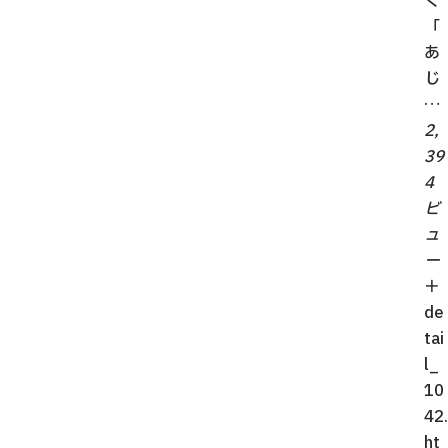
く
「
あ
じ
…
2,
39
4
ビ
ュ
ー
＋
de
tai
l_
10
42.
ht