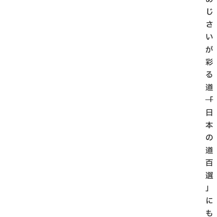
じ
さ
い
が
彩
る
道
──「
日
本
の
道
百
選
」
に
も