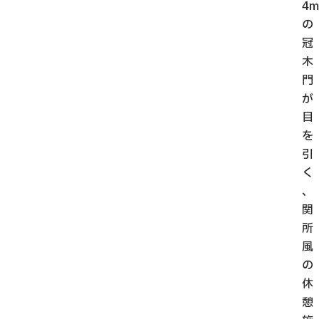
4m
の
冠
木
門
が
目
を
引
く
、
関
所
風
の
休
憩