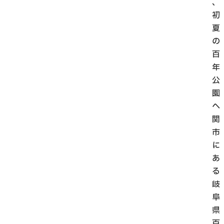
、
初
夏
の
百
年
公
園
へ
関
市
に
あ
る
岐
阜
県
百