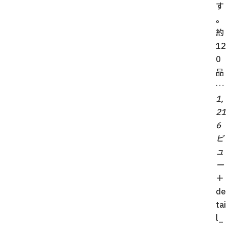
す
。
約
12
0
品
…
1,
21
6
ビ
ュ
ー
＋
de
tai
l_