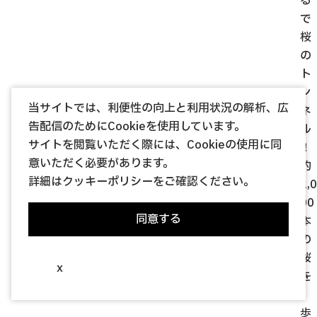
る
で
桜
の
ト
ン
当サイトでは、利便性の向上と利用状況の解析、広
ネ
告配信のためにCookieを使用しています。
ル
サイトを閲覧いただく際には、Cookieの使用に同
！
意いただく必要があります。
約
詳細は
クッキーポリシー
をご確認ください。
1,0
00
同意する
本
の
桜
x
を
、
歩