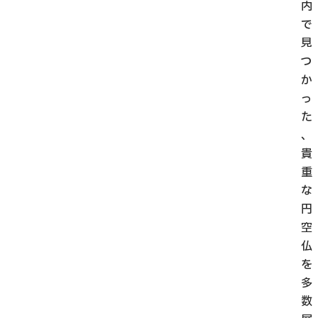
内
で
見
つ
か
っ
た
、
貴
重
な
円
空
仏
を
多
数