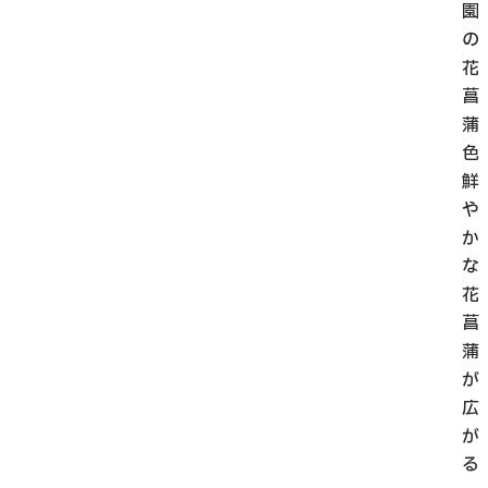
園
の
花
菖
蒲
色
鮮
や
か
な
花
菖
蒲
が
広
が
る