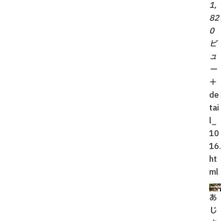
1,
82
0
ビ
ュ
ー
＋
de
tai
l_
10
16.
ht
ml
あ
じ