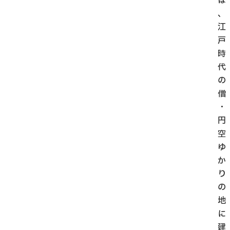
は
、
江
戸
時
代
の
僧
・
円
空
ゆ
か
り
の
地
に
建