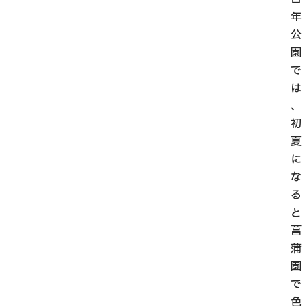
年
公
園
で
は
、
初
夏
に
な
る
と
菖
蒲
園
で
色