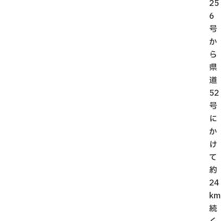
25
6
号
か
ら
県
道
52
号
に
か
け
て
約
24
km
続