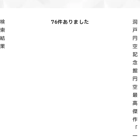
検
76
件ありました
洞
索
戸
結
円
果
空
記
念
館
円
空
最
高
傑
作
「
一