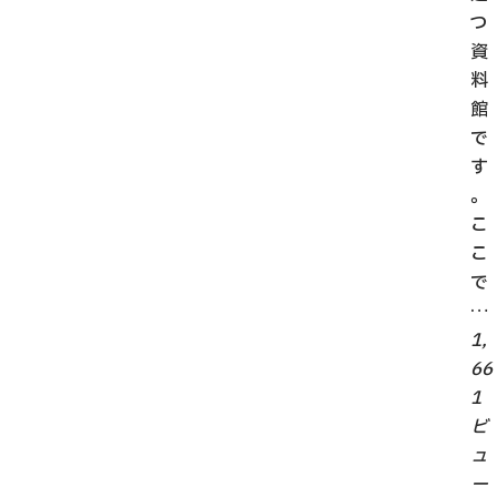
つ
資
料
館
で
す
。
こ
こ
で
…
1,
66
1
ビ
ュ
ー