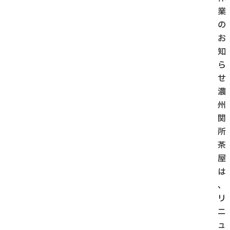
業
の
お
知
ら
せ
濃
州
関
所
茶
屋
は
、
リ
ニ
ュ