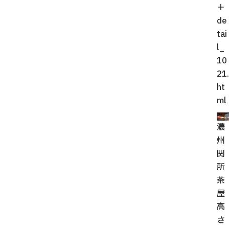
＋
de
tai
l_
10
21.
ht
ml
濃
州
関
所
茶
屋
高
さ