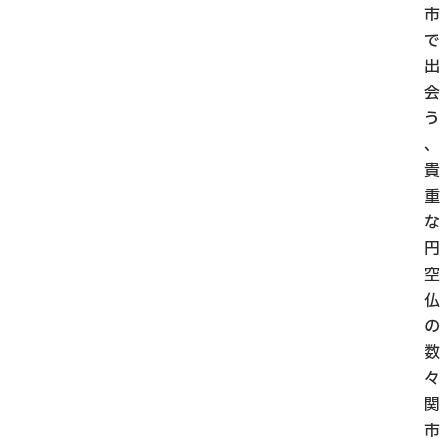
市
で
出
会
う
、
貴
重
な
円
空
仏
の
数
々
関
市