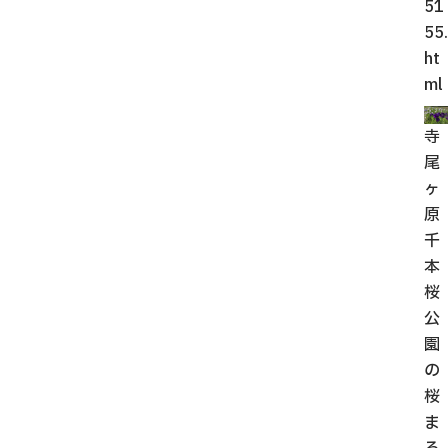
51
55.
ht
ml
寺
尾
ヶ
原
千
本
桜
公
園
の
桜
ま