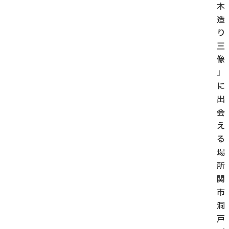
木
造
り
三
像
」
に
出
会
え
る
場
所
関
市
洞
戸