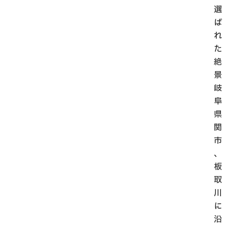
選
ば
れ
た
絶
景
岐
阜
県
関
市
、
板
取
川
に
沿